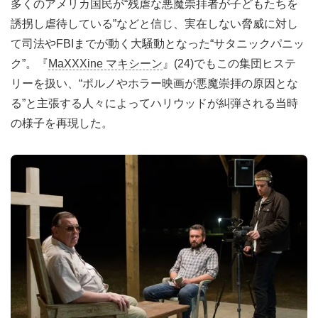
多くのアメリカ国民が“残虐な悪魔崇拝者が子どもたちを
誘拐し虐待している”などと信じ、実在しない脅威に対し
て司法やFBIまでが動く大騒動となった“サタニックパニッ
ク”。『
MaXXXine マキシーン
』(24)でもこの集団ヒステ
リーを扱い、“ポルノやホラー映画が悪魔崇拝の原因とな
る”と主張する人々によってハリウッドが糾弾される当時
の様子を再現した。