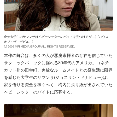
金欠大学生のサマンサはベビーシッターのバイトを見つけるが…(『ハウス・
オブ・ザ・デビル』)
[c] 2008 MPI MEDIA GROUP ALL RIGHTS RESERVED.
本作の舞台は、多くの人が悪魔崇拝者の存在を信じていた
サタニックパニックに揺れる80年代のアメリカ。コネチ
カット州の田舎町、奔放なルームメイトとの寮生活に限界
を感じた大学生のサマンサ(ジョスリン・ドナヒュー)は、
家を借りる資金を稼ぐべく、構内に張り紙が出されていた
ベビーシッターのバイトに応募する。