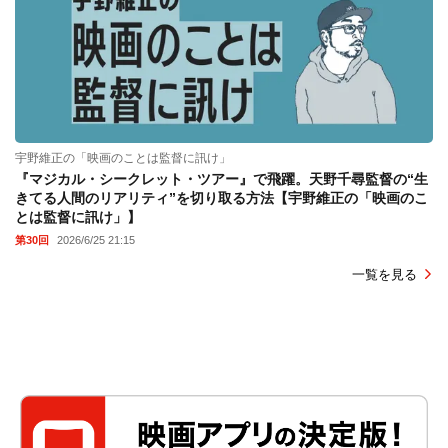
宇野維正の「映画のことは監督に訊け」
『マジカル・シークレット・ツアー』で飛躍。天野千尋監督の“生
きてる人間のリアリティ”を切り取る方法【宇野維正の「映画のこ
とは監督に訊け」】
第30回
2026/6/25 21:15
一覧を見る