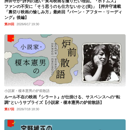
押井守が“評判の悪い”実写映画を撮りたい理由。『ボトムズ』
ファンの不安に「そう思うのも仕方ないかと(笑)」【押井守連載
「裏切り映画の愉しみ方」最終回『バーン・アフター・リーディ
ング』後編】
第20回
2026/6/17 19:30
小説家・榎本憲男の炉前散語
ルール不在の映画『シラート』が仕掛ける、サスペンスへの“転
調”というサプライズ【小説家・榎本憲男の炉前散語】
第17回
2026/7/18 18:30