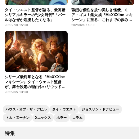
タイ・ウエスト監督が語る、最高齢
強烈な個性を放つ美しき怪優、ミ
シリアルキラーの“少女時代”「パー
ア・ゴス！集大成『MaXXXine マキ
ルはなぜか応援したくなる」
シーン』に至る、これまでの歩みを
プレイバック
2023/7/8 15:30
2025/6/6 16:30
シリーズ最終章となる『MaXXXine
マキシーン』タイ・ウェスト監督
が、舞台設定の理由やハリウッドで
の大規模ロケの裏側を明かす
2025/6/5 13:30
ハウス・オブ・ザ・デビル
タイ・ウエスト
ジョスリン・ドナヒュー
トム・ヌーナン
Xエックス
ホラー
コラム
特集