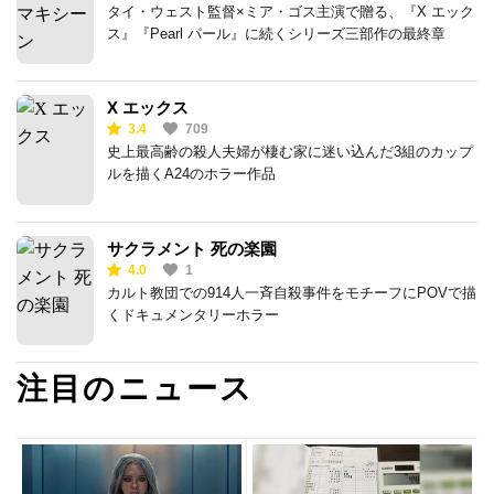
タイ・ウェスト監督×ミア・ゴス主演で贈る、『X エック
ス』『Pearl パール』に続くシリーズ三部作の最終章
X エックス
3.4
709
史上最高齢の殺人夫婦が棲む家に迷い込んだ3組のカップ
ルを描くA24のホラー作品
サクラメント 死の楽園
4.0
1
カルト教団での914人一斉自殺事件をモチーフにPOVで描
くドキュメンタリーホラー
注目のニュース