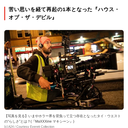
苦い思いを経て再起の1本となった『ハウス・
オブ・ザ・デビル』
【写真を見る】いまやホラー界を背負って立つ存在となったタイ・ウエスト
の“らしさ”とは？(『MaXXXine マキシーン』)
[c] A24 / Courtesy Everett Collection