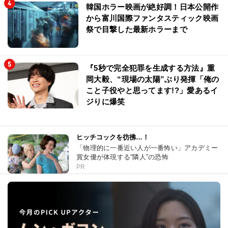
韓国ホラー映画が絶好調！日本公開作
から富川国際ファンタスティック映画
祭で目撃した最新ホラーまで
『5秒で完全犯罪を生成する方法』重
岡大毅、“現場の太陽”ぶり発揮「俺の
こと子役やと思ってます!?」愛あるイ
ジりに爆笑
ヒッチコックを彷彿…！
「物理的に一番近い人が一番怖い」アカデミー
賞女優が体現する“隣人”の恐怖
PR