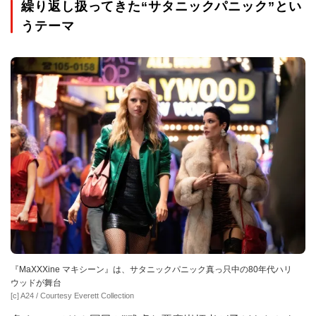
繰り返し扱ってきた“サタニックパニック”とい
うテーマ
『MaXXXine マキシーン』は、サタニックパニック真っ只中の80年代ハリ
ウッドが舞台
[c] A24 / Courtesy Everett Collection