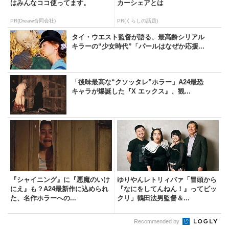
はみんなココ使ってます。
カーシェアとは
PR(Dreaw合同会社)
PR(くらしの話題)
タイ・ウエスト監督が語る、最高齢シリアル
キラーの“少女時代”「パールはなぜか応援...
「後味最高な“クソッタレ”ホラー」A24最恐
キャラが爆誕した『X エックス』、観...
『シャイニング』に『悪魔のいけ
ゆりやんレトリィバァ「冒頭から
にえ』も？A24最新作に込められ
『なにをしてんねん！』ってビッ
た、名作ホラーへの...
クリ」鶴田法男監督＆...
Recommended by