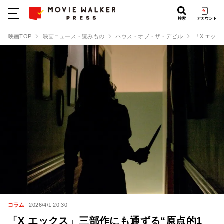
検索
アカウント
映画TOP
映画ニュース・読みもの
ハウス・オブ・ザ・デビル
「X エッ
コラム
2026/4/1 20:30
「X エックス」三部作にも通ずる“原点的1