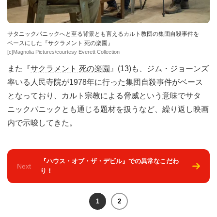
サタニックパニックへと至る背景とも言えるカルト教団の集団自殺事件を
ベースにした『サクラメント 死の楽園』
[c]Magnolia Pictures/courtesy Everett Collection
また『
サクラメント 死の楽園
』(13)も、ジム・ジョーンズ
率いる人民寺院が1978年に行った集団自殺事件がベース
となっており、カルト宗教による脅威という意味でサタ
ニックパニックとも通じる題材を扱うなど、繰り返し映画
内で示唆してきた。
『ハウス・オブ・ザ・デビル』での異常なこだわ
Next
り！
1
2