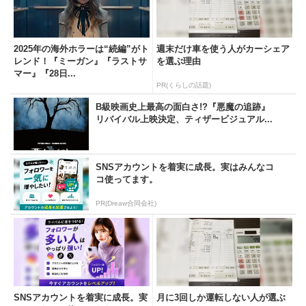
2025年の海外ホラーは“続編”がト
週末だけ車を使う人がカーシェア
レンド！『ミーガン』『ラストサ
を選ぶ理由
マー』『28日...
PR(くらしの話題)
B級映画史上最高の面白さ!?『悪魔の追跡』
リバイバル上映決定、ティザービジュアル...
SNSアカウントを着実に成長。実はみんなコ
コ使ってます。
PR(Dreaw合同会社)
SNSアカウントを着実に成長。実
月に3回しか運転しない人が選ぶ