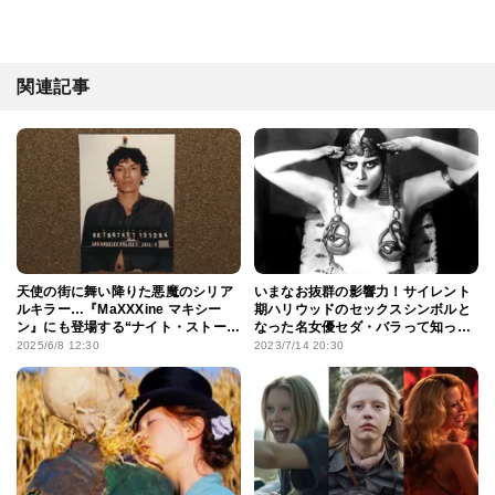
関連記事
天使の街に舞い降りた悪魔のシリア
いまなお抜群の影響力！サイレント
ルキラー…『MaXXXine マキシー
期ハリウッドのセックスシンボルと
ン』にも登場する“ナイト・ストー
なった名女優セダ・バラって知って
カー”とは？
る？
2025/6/8 12:30
2023/7/14 20:30