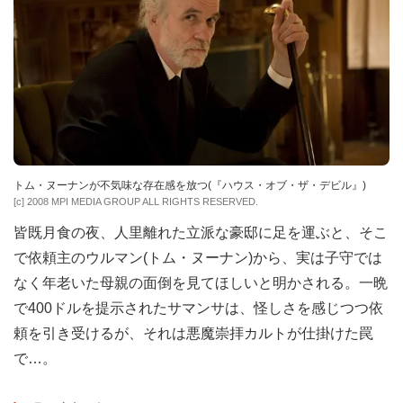
トム・ヌーナンが不気味な存在感を放つ(『ハウス・オブ・ザ・デビル』)
[c] 2008 MPI MEDIA GROUP ALL RIGHTS RESERVED.
皆既月食の夜、人里離れた立派な豪邸に足を運ぶと、そこ
で依頼主のウルマン(トム・ヌーナン)から、実は子守では
なく年老いた母親の面倒を見てほしいと明かされる。一晩
で400ドルを提示されたサマンサは、怪しさを感じつつ依
頼を引き受けるが、それは悪魔崇拝カルトが仕掛けた罠
で…。