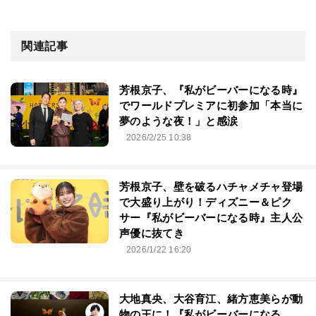
関連記事
芳根京子、『私がビーバーになる時』
でワールドプレミアに初参加「本当に
夢のような夜！」と感涙
2026/2/25 10:38
芳根京子、壁を破るハチャメチャ登場
で大盛り上がり！ディズニー＆ピク
サー『私がビーバーになる時』主人公
声優に抜てき
2026/1/22 16:20
大地真央、大谷育江、緒方恵美らが動
物の王に！『私がビーバーになる