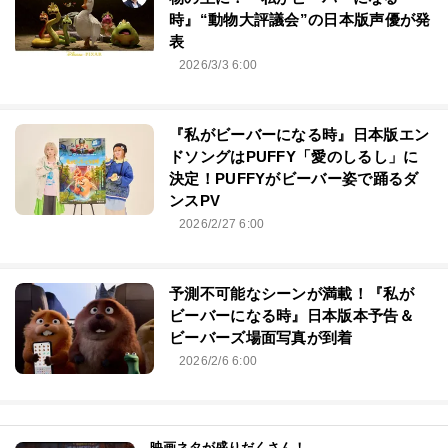
時』“動物大評議会”の日本版声優が発
表
2026/3/3 6:00
『私がビーバーになる時』日本版エン
ドソングはPUFFY「愛のしるし」に
決定！PUFFYがビーバー姿で踊るダ
ンスPV
2026/2/27 6:00
予測不可能なシーンが満載！『私が
ビーバーになる時』日本版本予告＆
ビーバーズ場面写真が到着
2026/2/6 6:00
映画ネタが盛りだくさん！