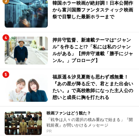
韓国ホラー映画が絶好調！日本公開作
から富川国際ファンタスティック映画
祭で目撃した最新ホラーまで
押井守監督、新連載テーマは“ジャン
ル”を作ること!?「私には私のジャン
ルがある」【押井守連載「勝手にジャ
ンル。」プロローグ】
福原遥＆汐見夏衛も思わず感無量！
『あの星が降る丘で、君とまた出会い
たい。』で高校教師になった主人公の
想いと成長に胸を打たれる
映画ファンはどう観た？
「戦争は人々の選択の積み重ねで始まる」『開
戦前夜』が問いかけるメッセージ
PR