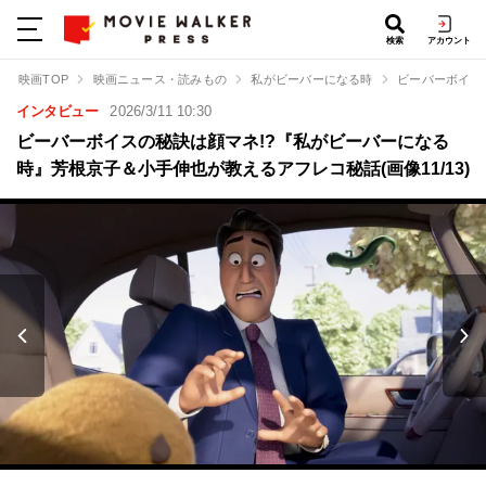
検索
アカウント
映画TOP
映画ニュース・読みもの
私がビーバーになる時
ビーバーボイス
インタビュー
2026/3/11 10:30
ビーバーボイスの秘訣は顔マネ!?『私がビーバーになる
時』芳根京子＆小手伸也が教えるアフレコ秘話(画像11/13)