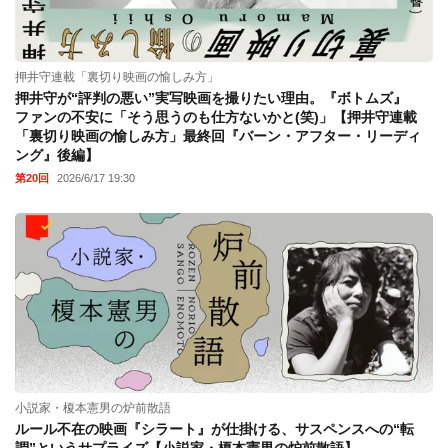
押井守連載「裏切り映画の愉しみ方」
押井守が“評判の悪い”実写映画を撮りたい理由。『ボトムズ』
ファンの不安に「そう思うのも仕方ないかと(笑)」【押井守連載
「裏切り映画の愉しみ方」最終回『バーン・アフター・リーディ
ング』後編】
第20回
2026/6/17 19:30
小説家・榎本憲男の炉前散語
ルール不在の映画『シラート』が仕掛ける、サスペンスへの“転
調”というサプライズ【小説家・榎本憲男の炉前散語】