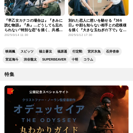
『早乙女カナコの場合は』『きみに
別れた恋人に想いを馳せる『366
読む物語』『糸』…どうしても忘れ
日』や顔も知らない相手との恋模様
られない”特別な恋”を描く、共感必
を描く『大きな玉ねぎの下で』な
至のラブストーリー
ど、名曲から生まれたラブストー
2025/3/14 11:30
2025/1/12 17:30
リーたち
映画楓
スピッツ
福士蒼汰
福原遥
行定勲
宮沢氷魚
石井杏奈
宮近海斗
渋谷龍太
SUPERBEAVER
十明
コラム
特集