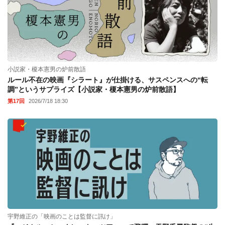
小説家・榎本憲男の炉前散語
ルール不在の映画『シラート』が仕掛ける、サスペンスへの“転
調”というサプライズ【小説家・榎本憲男の炉前散語】
第17回
2026/7/18 18:30
宇野維正の「映画のことは監督に訊け」