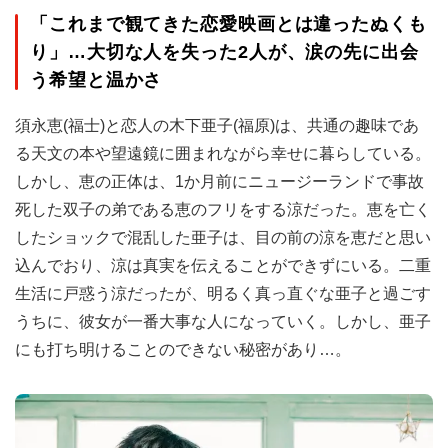
「これまで観てきた恋愛映画とは違ったぬくも
り」…大切な人を失った2人が、涙の先に出会
う希望と温かさ
須永恵(福士)と恋人の木下亜子(福原)は、共通の趣味であ
る天文の本や望遠鏡に囲まれながら幸せに暮らしている。
しかし、恵の正体は、1か月前にニュージーランドで事故
死した双子の弟である恵のフリをする涼だった。恵を亡く
したショックで混乱した亜子は、目の前の涼を恵だと思い
込んでおり、涼は真実を伝えることができずにいる。二重
生活に戸惑う涼だったが、明るく真っ直ぐな亜子と過ごす
うちに、彼女が一番大事な人になっていく。しかし、亜子
にも打ち明けることのできない秘密があり…。