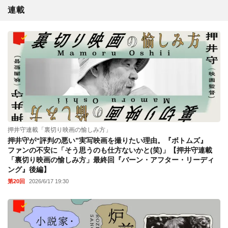
連載
押井守連載「裏切り映画の愉しみ方」
押井守が“評判の悪い”実写映画を撮りたい理由。『ボトムズ』
ファンの不安に「そう思うのも仕方ないかと(笑)」【押井守連載
「裏切り映画の愉しみ方」最終回『バーン・アフター・リーディ
ング』後編】
第20回
2026/6/17 19:30