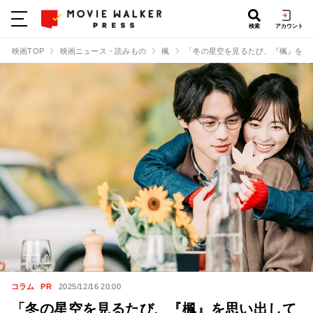
検索
アカウント
映画TOP
映画ニュース・読みもの
楓
「冬の星空を見るたび、『楓』を思
コラム
PR
2025/12/16 20:00
「冬の星空を見るたび、『楓』を思い出して