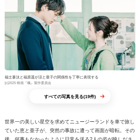
福士蒼汰と福原遥が涼と亜子の関係性を丁寧に表現する
[c]2025 映画『楓』製作委員会
すべての写真を見る(19件)
世界一の美しい星空を求めてニュージーランドを車で旅し
ていた恵と亜子が、突然の事故に遭って画面が暗転。その
後、何事もなかったように日常を送る2人の姿が映しださ