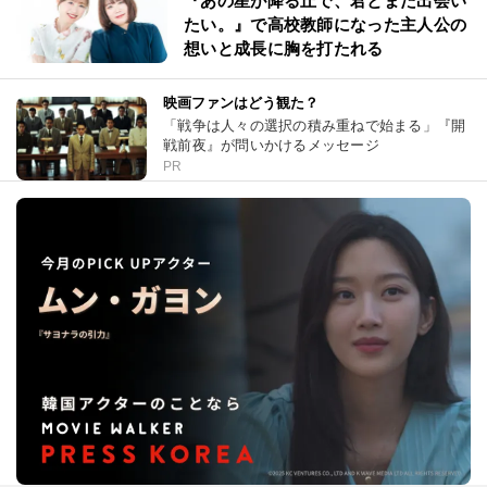
『あの星が降る丘で、君とまた出会い
たい。』で高校教師になった主人公の
想いと成長に胸を打たれる
映画ファンはどう観た？
「戦争は人々の選択の積み重ねで始まる」『開
戦前夜』が問いかけるメッセージ
PR