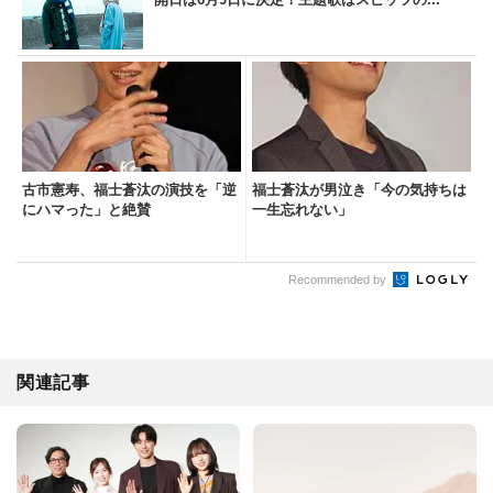
古市憲寿、福士蒼汰の演技を「逆
福士蒼汰が男泣き「今の気持ちは
にハマった」と絶賛
一生忘れない」
Recommended by
関連記事