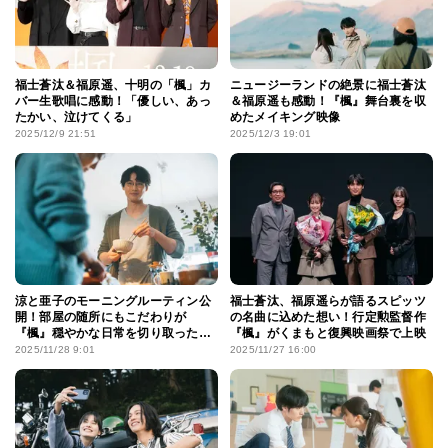
福士蒼汰＆福原遥、十明の「楓」カ
ニュージーランドの絶景に福士蒼汰
バー生歌唱に感動！「優しい、あっ
＆福原遥も感動！『楓』舞台裏を収
たかい、泣けてくる」
めたメイキング映像
2025/12/9 21:51
2025/12/3 19:01
涼と亜子のモーニングルーティン公
福士蒼汰、福原遥らが語るスピッツ
開！部屋の随所にもこだわりが
の名曲に込めた想い！行定勲監督作
『楓』穏やかな日常を切り取った本
『楓』がくまもと復興映画祭で上映
編映像
2025/11/28 9:01
2025/11/27 16:00