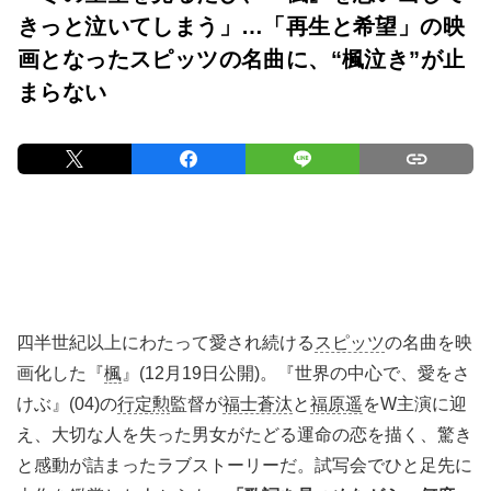
きっと泣いてしまう」…「再生と希望」の映
画となったスピッツの名曲に、“楓泣き”が止
まらない
四半世紀以上にわたって愛され続ける
スピッツ
の名曲を映
画化した『
楓
』(12月19日公開)。『世界の中心で、愛をさ
けぶ』(04)の
行定勲
監督が
福士蒼汰
と
福原遥
をW主演に迎
え、大切な人を失った男女がたどる運命の恋を描く、驚き
と感動が詰まったラブストーリーだ。試写会でひと足先に