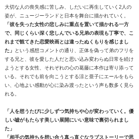
大切な人の喪失感に苦しみ、しだいに再生していく2人の
姿が、ニュージーランドと日本を舞台に描かれていく。
「彼を失った女性の悲しみに重点を置いて描かれる一方
で、同じくらい深く悲しんでいる兄弟の表現も丁寧で、こ
れまで観てきた恋愛映画とは違ったぬくもりを感じまし
た」
という感想コメントの通り、正体を偽って弟のフリを
する兄と、彼を愛した人だと思い込み変わらぬ日常を続け
ようとする女性、それぞれの心の葛藤に本作は寄り添って
いる。それでも前を向こうとする涼と亜子にエールをもら
い、心地よい感動が心に染み渡ったという声も数多く見ら
れる。
「人を想うたびに少しずつ気持ちや心が変わっていく。優
しい嘘がもたらす美しい展開にいい意味で裏切られまし
た」
「相手の気持ちを想い合う真っ直ぐなラブストーリーで思