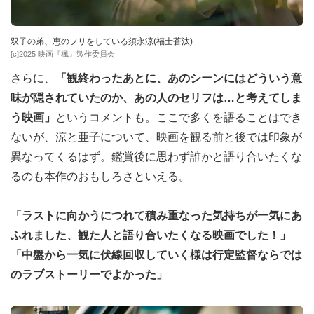
双子の弟、恵のフリをしている須永涼(福士蒼汰)
[c]2025 映画『楓』製作委員会
さらに、
「観終わったあとに、あのシーンにはどういう意
味が隠されていたのか、あの人のセリフは…と考えてしま
う映画」
というコメントも。ここで多くを語ることはでき
ないが、涼と亜子について、映画を観る前と後では印象が
異なってくるはず。鑑賞後に思わず誰かと語り合いたくな
るのも本作のおもしろさといえる。
「ラストに向かうにつれて積み重なった気持ちが一気にあ
ふれました、観た人と語り合いたくなる映画でした！」
「中盤から一気に伏線回収していく様は行定監督ならでは
のラブストーリーでよかった」