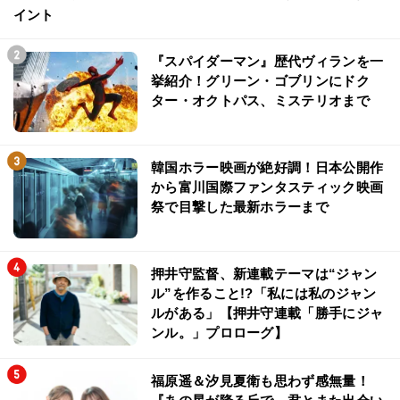
イント
『スパイダーマン』歴代ヴィランを一
挙紹介！グリーン・ゴブリンにドク
ター・オクトパス、ミステリオまで
韓国ホラー映画が絶好調！日本公開作
から富川国際ファンタスティック映画
祭で目撃した最新ホラーまで
押井守監督、新連載テーマは“ジャン
ル”を作ること!?「私には私のジャン
ルがある」【押井守連載「勝手にジャ
ンル。」プロローグ】
福原遥＆汐見夏衛も思わず感無量！