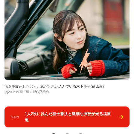
涼を事故死した恋人、恵だと思い込んでいる木下亜子(福原遥)
[c]2025 映画『楓』製作委員会
1人2役に挑んだ福士蒼汰と繊細な演技が光る福原
Next
遥