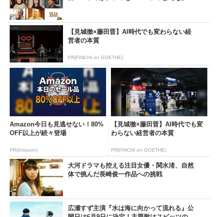
【見城徹×藤田晋】AI時代でも変わらない経
営者の本質
PR(FINCHI on GOETHE)
Amazon今日も見逃せない！80%
【見城徹×藤田晋】AI時代でも変
OFF以上が続々登場
わらない経営者の本質
PR(Amazon)
PR(FINCHI on GOETHE)
大河ドラマも控える注目女優・関水渚、自然
体で挑んだ長崎俊一作品への挑戦
広瀬すず主演『水は海に向かって流れる』公
開日は6月9日に決定！主題歌はスピッツの...