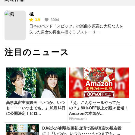
楓
3.9
3004
日本のバンド「スピッツ」の楽曲を原案に大切な人を
失った男女の再生を描くラブストーリー
注目のニュース
高杉真宙主演映画『いつか、いつ
「え、こんなセールやってた
も‥‥‥いつまでも。』10月14日
の？」80％OFF以上が続々登場！
に公開決定！ヒロ...
Amazonの本気が...
PR(Amazon)
DJ松永が劇場映画初出演で高杉真宙の親友役
に！『いつか、いつも‥‥‥いつまでも。...