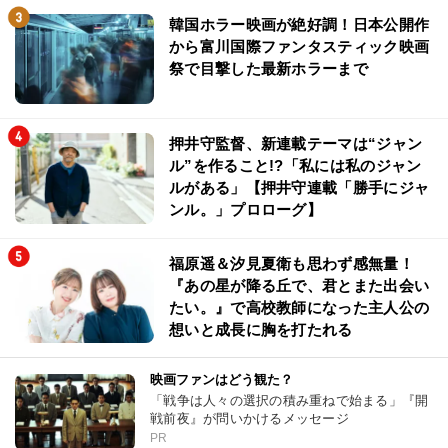
韓国ホラー映画が絶好調！日本公開作
から富川国際ファンタスティック映画
祭で目撃した最新ホラーまで
押井守監督、新連載テーマは“ジャン
ル”を作ること!?「私には私のジャン
ルがある」【押井守連載「勝手にジャ
ンル。」プロローグ】
福原遥＆汐見夏衛も思わず感無量！
『あの星が降る丘で、君とまた出会い
たい。』で高校教師になった主人公の
想いと成長に胸を打たれる
映画ファンはどう観た？
「戦争は人々の選択の積み重ねで始まる」『開
戦前夜』が問いかけるメッセージ
PR