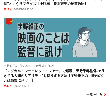
調”というサプライズ【小説家・榎本憲男の炉前散語】
第17回
2026/7/18 18:30
宇野維正の「映画のことは監督に訊け」
『マジカル・シークレット・ツアー』で飛躍。天野千尋監督の“生
きてる人間のリアリティ”を切り取る方法【宇野維正の「映画のこ
とは監督に訊け」】
第30回
2026/6/25 21:15
一覧を見る