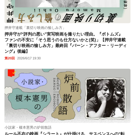
押井守連載「裏切り映画の愉しみ方」
押井守が“評判の悪い”実写映画を撮りたい理由。『ボトムズ』
ファンの不安に「そう思うのも仕方ないかと(笑)」【押井守連載
「裏切り映画の愉しみ方」最終回『バーン・アフター・リーディ
ング』後編】
第20回
2026/6/17 19:30
小説家・榎本憲男の炉前散語
ルール不在の映画『シラート』が仕掛ける、サスペンスへの“転