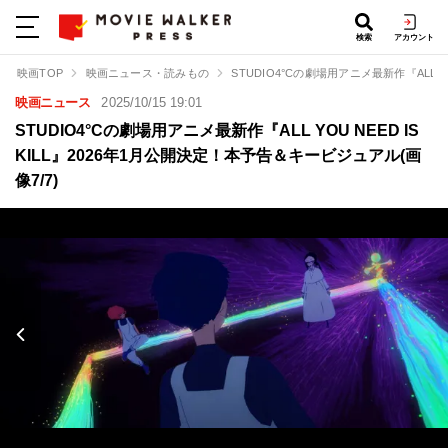
検索
アカウント
映画TOP
映画ニュース・読みもの
STUDIO4°Cの劇場用アニメ最新作『ALL Y
映画ニュース
2025/10/15 19:01
STUDIO4°Cの劇場用アニメ最新作『ALL YOU NEED IS
KILL』2026年1月公開決定！本予告＆キービジュアル(画
像7/7)