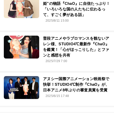
姫”の物語『ChaO』に自信たっぷり！
「いろいろな国の人たちに伝わるっ
て、すごく夢がある話」
2025/8/11 15:00
普段アニメやラブロマンスを観ないア
レン様、STUDIO4℃最新作『ChaO』
を鑑賞！「心がほっこりした」とファ
ンと感想を共有
2025/7/29 7:00
アヌシー国際アニメーション映画祭で
快挙！STUDIO4℃制作『ChaO』が、
日本アニメ8年ぶりの審査員賞を受賞
2025/6/15 17:48