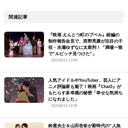
関連記事
『映画 えんとつ町のプペル』続編の
制作報告会見で、西野亮廣が注目の子
役・永瀬ゆずなに太鼓判！「満場一致
で“ルビッチ見つけた”」
2025/8/22 12:00
人気アイドルやYouTuber、芸人にア
ニメ評論家も魅了！映画『ChaO』が
もたらす多幸感の秘密「幸せな気持ち
になれました」
2025/8/14 18:30
鈴鹿央士＆山田杏奈が新時代の“人魚