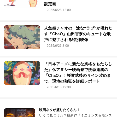
設定画
2025/6/28 12:00
人魚姫チャオの一途な“ラブ”が溢れだ
す『ChaO』山田杏奈のキュートな歌
声に魅了される特別映像
2025/6/26 8:00
「日本アニメに新たな風格をもたらし
た」仏アヌシー映画祭で快挙達成の
『ChaO』！授賞式後のサイン攻めま
で、現地の熱狂を詳細レポート
2025/6/18 19:30
映画ネタが盛りだくさん！
いくつ見つけた？最新作『ミニオンズ＆モンス