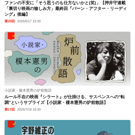
ファンの不安に「そう思うのも仕方ないかと(笑)」【押井守連載
「裏切り映画の愉しみ方」最終回『バーン・アフター・リーディ
ング』後編】
第20回
2026/6/17 19:30
小説家・榎本憲男の炉前散語
ルール不在の映画『シラート』が仕掛ける、サスペンスへの“転
調”というサプライズ【小説家・榎本憲男の炉前散語】
第17回
2026/7/18 18:30