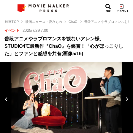
検索
アカウント
映画TOP
映画ニュース・読みもの
ChaO
普段アニメやラブロマンスを観な
イベント
2025/7/29 7:00
普段アニメやラブロマンスを観ないアレン様、
STUDIO4℃最新作『ChaO』を鑑賞！「心がほっこりし
た」とファンと感想を共有(画像5/16)