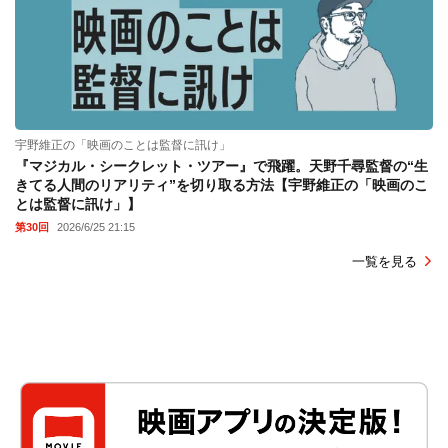
宇野維正の「映画のことは監督に訊け」
『マジカル・シークレット・ツアー』で飛躍。天野千尋監督の“生
きてる人間のリアリティ”を切り取る方法【宇野維正の「映画のこ
とは監督に訊け」】
第30回
2026/6/25 21:15
一覧を見る