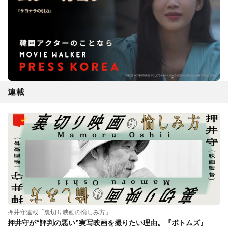
連載
押井守連載「裏切り映画の愉しみ方」
押井守が“評判の悪い”実写映画を撮りたい理由。『ボトムズ』