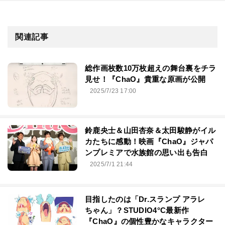
関連記事
総作画枚数10万枚超えの舞台裏をチラ
見せ！『ChaO』貴重な原画が公開
2025/7/23 17:00
鈴鹿央士＆山田杏奈＆太田駿静がイル
カたちに感動！映画『ChaO』ジャパ
ンプレミアで水族館の思い出も告白
2025/7/1 21:44
目指したのは「Dr.スランプ アラレ
ちゃん」？STUDIO4°C最新作
『ChaO』の個性豊かなキャラクター