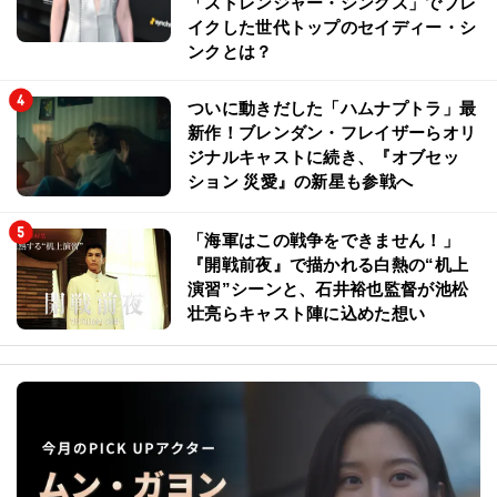
「ストレンジャー・シングス」でブレ
イクした世代トップのセイディー・シ
ンクとは？
ついに動きだした「ハムナプトラ」最
新作！ブレンダン・フレイザーらオリ
ジナルキャストに続き、『オブセッ
ション 災愛』の新星も参戦へ
「海軍はこの戦争をできません！」
『開戦前夜』で描かれる白熱の“机上
演習”シーンと、石井裕也監督が池松
壮亮らキャスト陣に込めた想い