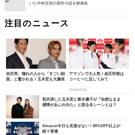
いた中村文則の原作小説を映画化
注目のニュース
吉沢亮、憧れの人から「すごい顔
アマゾンで大人気！血圧対策は
面」と驚かれる！玉木宏も大爆笑
コーヒーに足してみて
PR(森永乳業)
初共演した玉木宏と新木優子が『自然なまま
感情があふれ出た』と語る名シーンとは？
Amazon今日も見逃せない！80%OFF以上が
続々登場