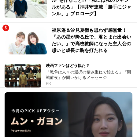
ル”を作ること!?「私には私のジャン
ルがある」【押井守連載「勝手にジャ
ンル。」プロローグ】
福原遥＆汐見夏衛も思わず感無量！
『あの星が降る丘で、君とまた出会い
たい。』で高校教師になった主人公の
想いと成長に胸を打たれる
映画ファンはどう観た？
「戦争は人々の選択の積み重ねで始まる」『開
戦前夜』が問いかけるメッセージ
PR