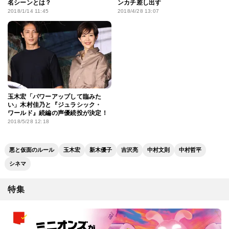
名シーンとは？
ンカチ差し出す
2018/1/14 11:45
2018/4/28 13:07
玉木宏「パワーアップして臨みた
い」木村佳乃と『ジュラシック・
ワールド』続編の声優続投が決定！
2018/5/28 12:18
悪と仮面のルール
玉木宏
新木優子
吉沢亮
中村文則
中村哲平
シネマ
特集