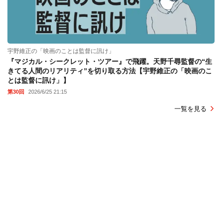
宇野維正の「映画のことは監督に訊け」
『マジカル・シークレット・ツアー』で飛躍。天野千尋監督の“生
きてる人間のリアリティ”を切り取る方法【宇野維正の「映画のこ
とは監督に訊け」】
第30回
2026/6/25 21:15
一覧を見る