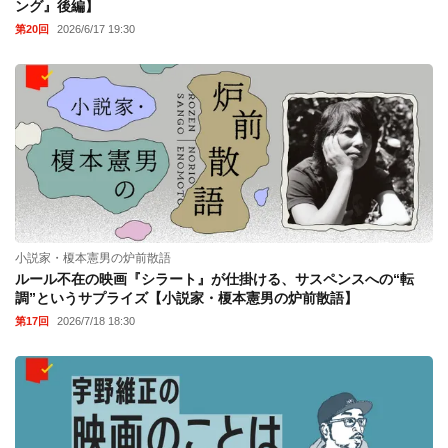
ング』後編】
第20回
2026/6/17 19:30
小説家・榎本憲男の炉前散語
ルール不在の映画『シラート』が仕掛ける、サスペンスへの“転
調”というサプライズ【小説家・榎本憲男の炉前散語】
第17回
2026/7/18 18:30