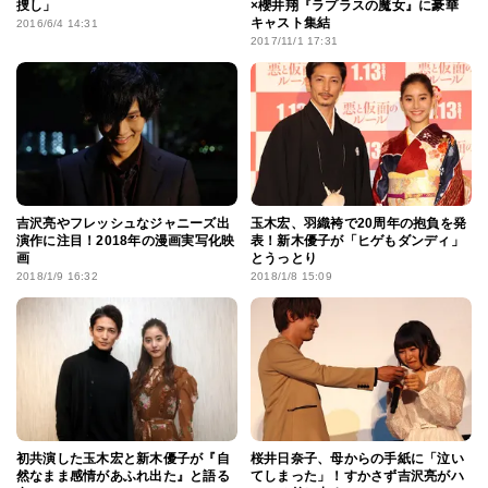
捜し」
×櫻井翔『ラプラスの魔女』に豪華
キャスト集結
2016/6/4 14:31
2017/11/1 17:31
吉沢亮やフレッシュなジャニーズ出
玉木宏、羽織袴で20周年の抱負を発
演作に注目！2018年の漫画実写化映
表！新木優子が「ヒゲもダンディ」
画
とうっとり
2018/1/9 16:32
2018/1/8 15:09
初共演した玉木宏と新木優子が『自
桜井日奈子、母からの手紙に「泣い
然なまま感情があふれ出た』と語る
てしまった」！すかさず吉沢亮がハ