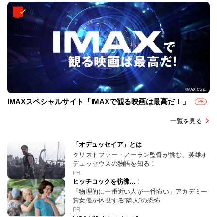
IMAXスペシャルサイト「IMAXで観る映画は最高だ！」
PR
一覧を見る
「オデュッセイア」とは
クリストファー・ノーラン監督が挑む、英雄オ
デュッセウスの物語を知る！
PR
ヒッチコックを彷彿…！
「物理的に一番近い人が一番怖い」アカデミー
賞女優が体現する“隣人”の恐怖
PR