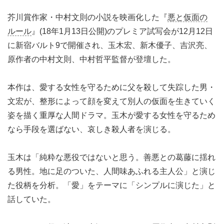
芥川賞作家・中村文則の小説を映画化した『
悪と仮面の
ルール
』(18年1月13日公開)のプレミア試写会が12月12日
に新宿バルト9で開催され、玉木宏、新木優子、吉沢亮、
原作者の中村文則、中村哲平監督が登壇した。
本作は、愛する女性を守るために父を殺して失踪した男・
文宏が、整形によって顔を変えて別人の仮面を生きていく
姿を描く重厚な人間ドラマ。玉木が愛する女性を守るため
なら手段を選ばない、哀しき殺人者を演じる。
玉木は「純粋な悪役ではないと思う。善悪との葛藤に揺れ
る男性。地に足のついた、人間味あふれる主人公」と演じ
た役柄を分析。「愛」をテーマに「シンプルに演じた」と
話していた。