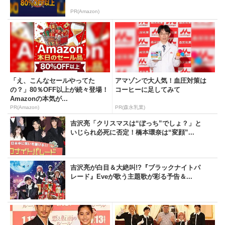
PR(Amazon)
「え、こんなセールやってた
アマゾンで大人気！血圧対策は
の？」80％OFF以上が続々登場！
コーヒーに足してみて
Amazonの本気が...
PR(Amazon)
PR(森永乳業)
吉沢亮「クリスマスは“ぼっち”でしょ？」と
いじられ必死に否定！橋本環奈は“変顔”...
吉沢亮が白目＆大絶叫!?『ブラックナイトパ
レード』Eveが歌う主題歌が彩る予告＆...