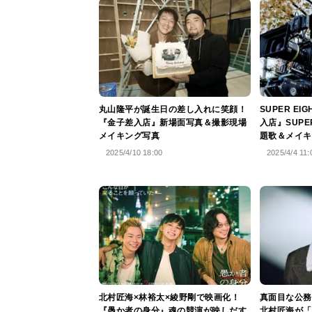
丸山隆平が誕生日の差し入れに笑顔！
SUPER E
『金子差入店』新場面写真＆撮影現場
入店』SUPE
メイキング写真
題歌＆メイキ
2025/4/10 18:00
2025/4/4 11:
北村匠海×林裕太×綾野剛で映画化！
真面目な公務
『愚か者の身分』魂の競演が映しだす
北村匠海が「