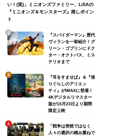
い！(笑)」ミニオンズファミリー、LiSAの
介！グリーン・ゴ
『ミニオンズ＆モンスターズ』推しポイン
トパス、ミステリ
ト
『スパイダーマン』歴代
ヴィランを一挙紹介！グ
リーン・ゴブリンにドク
ター・オクトパス、ミス
テリオまで
『耳をすませば』＆『借
りぐらしのアリエッ
ティ』がIMAXに登場！
4Kデジタルリマスター
版が10月23日より期間
限定上映
「戦争は突然ではなく
人々の選択の積み重ねで