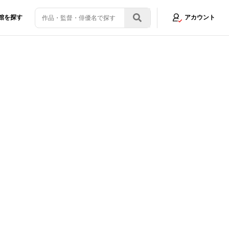
館を探す
アカウント
る岸谷五朗、甲本雅裕、北村匠海の新場面写真
画像3/3