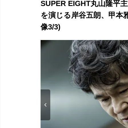
SUPER EIGHT丸山
を演じる岸谷五朗、甲本雅
像3/3)