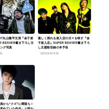
IGHT丸山隆平主演『金子差
激しく揺れる差入店の日々を映す『金
R BEAVER書き下ろし主
子差入店』SUPER BEAVER書き下ろ
ング写真
し主題歌収録の本予告
00
2025/3/20 8:00
員から“クズ”に闇落ち！
求めていた作品」と明か