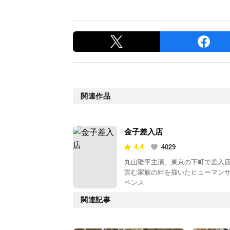
関連作品
金子差入店
4.4
4029
丸山隆平主演、東京の下町で差入
営む家族の絆を描いたヒューマン
ペンス
関連記事