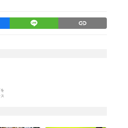
店を
サス