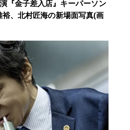
隆平主演『金子差入店』キーパーソン
裕、北村匠海の新場面写真(画