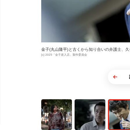
金子(丸山隆平)と古くから知り合いの弁護士、
[c] 2025「金子差入店」製作委員会