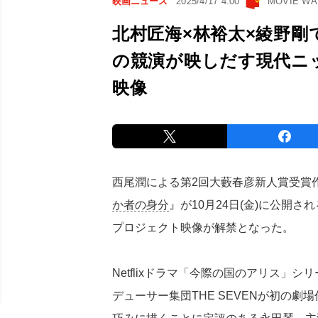
映画ニュース
2025/4/17 4:00
MOVIE W
北村匠海×林裕太×綾野剛
の競演が映しだす現代ニ
映像
西尾潤による第2回大藪春彦新人賞受賞
か者の身分
』が10月24日(金)に公開
プロジェクト映像が解禁となった。
Netflixドラマ「今際の国のアリス」
デューサー集団THE SEVENが初の