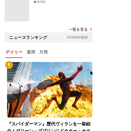
8765
一覧を見る
ニュースランキング
2026/8/6更新
デイリー
週間
月間
『スパイダーマン』歴代ヴィランを一挙紹
『スパイダーマン
介！グリーン・ゴブリンにドクター・オク
介！グリーン・ゴ