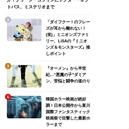
トパス、ミステリオまで
トパス、ミステリ
「ダイフクー！のフレー
ズが耳から離れない！
(笑)」ミニオンズファミ
リー、LiSAの『ミニオ
ンズ＆モンスターズ』推
しポイント
『オーメン』から半世
紀…“悪魔の子”ダミア
ン、苦悩と闘争の道のり
韓国ホラー映画が絶好
調！日本公開作から富川
国際ファンタスティック
映画祭で目撃した最新ホ
ラーまで