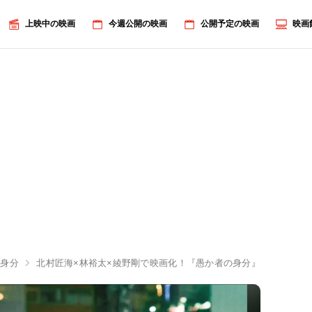
上映中の映画
今週公開の映画
公開予定の映画
映画
の身分
北村匠海×林裕太×綾野剛で映画化！『愚か者の身分』魂の競演が