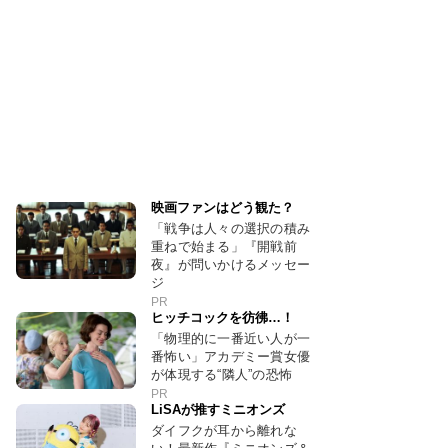
映画ファンはどう観た？
「戦争は人々の選択の積み
重ねで始まる」『開戦前
夜』が問いかけるメッセー
ジ
PR
ヒッチコックを彷彿…！
「物理的に一番近い人が一
番怖い」アカデミー賞女優
が体現する“隣人”の恐怖
PR
LiSAが推すミニオンズ
ダイフクが耳から離れな