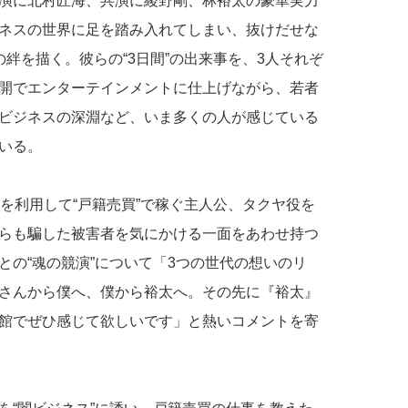
演に北村匠海、共演に綾野剛、林裕太の豪華実力
ネスの世界に足を踏み入れてしまい、抜けだせな
絆を描く。彼らの“3日間”の出来事を、3人それぞ
開でエンターテインメントに仕上げながら、若者
ビジネスの深淵など、いま多くの人が感じている
いる。
を利用して“戸籍売買”で稼ぐ主人公、タクヤ役を
らも騙した被害者を気にかける一面をあわせ持つ
との“魂の競演”について「3つの世代の想いのリ
さんから僕へ、僕から裕太へ。その先に『裕太』
館でぜひ感じて欲しいです」と熱いコメントを寄