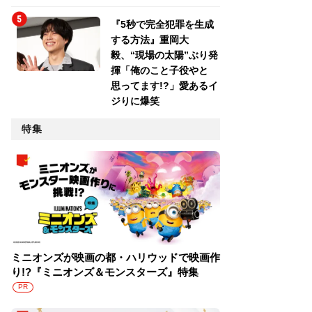
『5秒で完全犯罪を生成
する方法』重岡大
毅、“現場の太陽”ぶり発
揮「俺のこと子役やと
思ってます!?」愛あるイ
ジりに爆笑
特集
ミニオンズが映画の都・ハリウッドで映画作
り!?『ミニオンズ＆モンスターズ』特集
PR