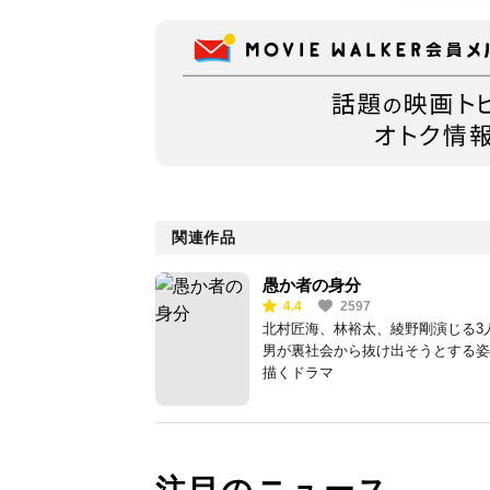
関連作品
愚か者の身分
4.4
2597
北村匠海、林裕太、綾野剛演じる3
男が裏社会から抜け出そうとする姿
描くドラマ