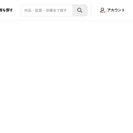
館を探す
アカウント
ビーが語る『ブリジット・ジョーンズの日記 サイテー最高な私の今』共に時