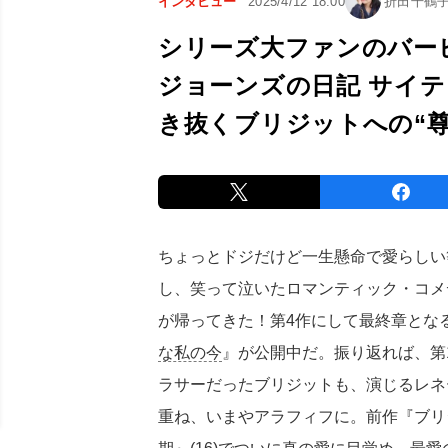
インタビュー
2025/4/12 18:00
折田千鶴
シリーズ大ファンのバー
ジョーンズの日記 サイ
き抜くブリジットへの“尊
ちょっとドジだけど一生懸命で愛らしい
し、笑って泣いたロマンティック・コメ
が帰ってきた！第4作にして最終章とな
な私の今
』が公開中だ。振り返れば、第1
ラサーだったブリジットも、演じるレネ
重ね、いまやアラフィフに。前作『ブリ