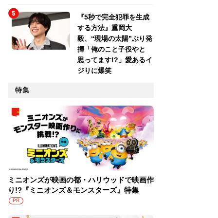
『5秒で完全犯罪を生成
する方法』重岡大
毅、“現場の太陽”ぶり発
揮「俺のこと子役やと
思ってます!?」愛あるイ
ジりに爆笑
特集
ミニオンズが映画の都・ハリウッドで映画作
り!?『ミニオンズ＆モンスターズ』特集
PR