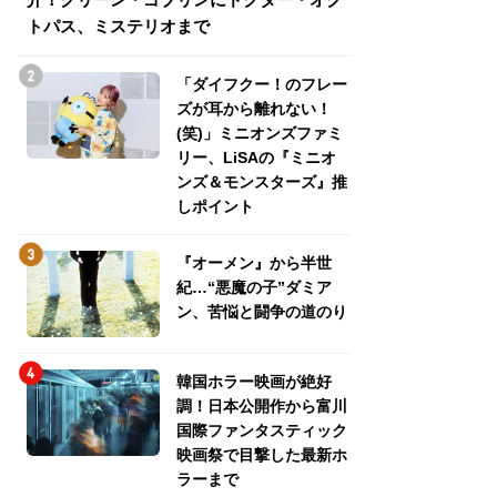
トパス、ミステリオまで
トパス、ミステリ
「ダイフクー！のフレー
ズが耳から離れない！
(笑)」ミニオンズファミ
リー、LiSAの『ミニオ
ンズ＆モンスターズ』推
しポイント
『オーメン』から半世
紀…“悪魔の子”ダミア
ン、苦悩と闘争の道のり
韓国ホラー映画が絶好
調！日本公開作から富川
国際ファンタスティック
映画祭で目撃した最新ホ
ラーまで