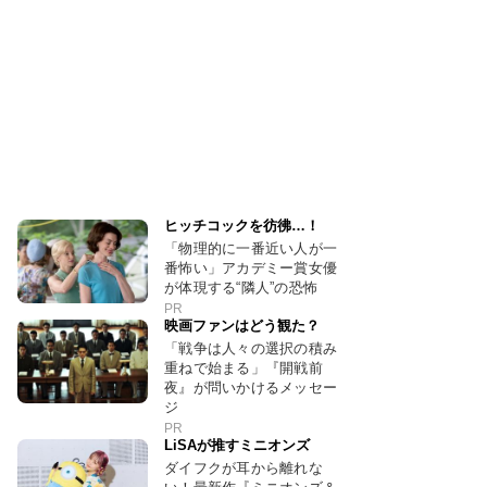
ヒッチコックを彷彿…！
「物理的に一番近い人が一
番怖い」アカデミー賞女優
が体現する“隣人”の恐怖
PR
映画ファンはどう観た？
「戦争は人々の選択の積み
重ねで始まる」『開戦前
夜』が問いかけるメッセー
ジ
PR
LiSAが推すミニオンズ
ダイフクが耳から離れな