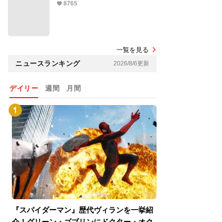
8765
一覧を見る
ニュースランキング
2026/8/6更新
デイリー
週間
月間
『スパイダーマン』歴代ヴィランを一挙紹
『スパイダーマン
介！グリーン・ゴブリンにドクター・オク
介！グリーン・ゴ