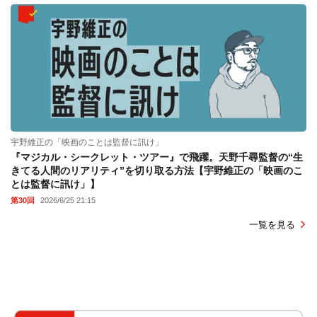
宇野維正の「映画のことは監督に訊け」
『マジカル・シークレット・ツアー』で飛躍。天野千尋監督の“生
きてる人間のリアリティ”を切り取る方法【宇野維正の「映画のこ
とは監督に訊け」】
第30回
2026/6/25 21:15
一覧を見る