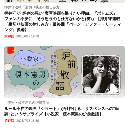
押井守連載「裏切り映画の愉しみ方」
押井守が“評判の悪い”実写映画を撮りたい理由。『ボトムズ』
ファンの不安に「そう思うのも仕方ないかと(笑)」【押井守連載
「裏切り映画の愉しみ方」最終回『バーン・アフター・リーディ
ング』後編】
第20回
2026/6/17 19:30
小説家・榎本憲男の炉前散語
ルール不在の映画『シラート』が仕掛ける、サスペンスへの“転
調”というサプライズ【小説家・榎本憲男の炉前散語】
第17回
2026/7/18 18:30