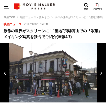
検索
アカウント
映画TOP
映画ニュース・読みもの
原作の世界がスクリーンに！“聖地”飛騨
映画ニュース
2017/10/26 19:30
原作の世界がスクリーンに！“聖地”飛騨高山での『氷菓』
メイキング写真を独占でご紹介(画像4/7)