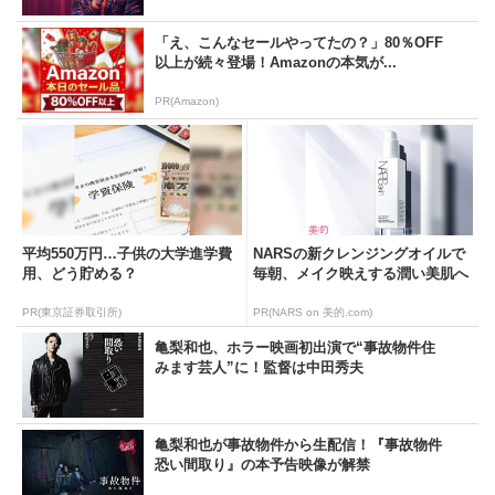
「え、こんなセールやってたの？」80％OFF
以上が続々登場！Amazonの本気が...
PR(Amazon)
平均550万円…子供の大学進学費
NARSの新クレンジングオイルで
用、どう貯める？
毎朝、メイク映えする潤い美肌へ
PR(東京証券取引所)
PR(NARS on 美的.com)
亀梨和也、ホラー映画初出演で“事故物件住
みます芸人”に！監督は中田秀夫
亀梨和也が事故物件から生配信！『事故物件
恐い間取り』の本予告映像が解禁