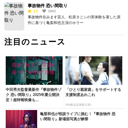
事故物件 恐い間取り
3.2
1841
事故物件住みます芸人、松原タニシの実体験を著した原
作に基づく亀梨和也主演のホラー
注目のニュース
中田秀夫監督最新作『事故物件ゾ
「ひとり親家庭」をサポートする
ク 恐い間取り』2025年夏公開決
支援制度あれこれ
定！超特報映像も...
PR(東京証券取引所)
亀梨和也が怪談ライブに挑む！『事故物件 恐
い間取り』新場面写真が解禁