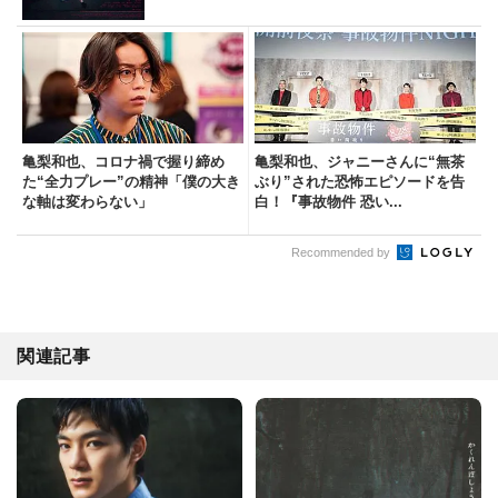
亀梨和也、コロナ禍で握り締め
亀梨和也、ジャニーさんに“無茶
た“全力プレー”の精神「僕の大き
ぶり”された恐怖エピソードを告
な軸は変わらない」
白！『事故物件 恐い...
Recommended by
関連記事