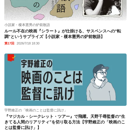
小説家・榎本憲男の炉前散語
ルール不在の映画『シラート』が仕掛ける、サスペンスへの“転
調”というサプライズ【小説家・榎本憲男の炉前散語】
第17回
2026/7/18 18:30
宇野維正の「映画のことは監督に訊け」
『マジカル・シークレット・ツアー』で飛躍。天野千尋監督の“生
きてる人間のリアリティ”を切り取る方法【宇野維正の「映画のこ
とは監督に訊け」】