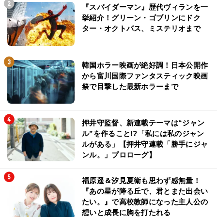
『スパイダーマン』歴代ヴィランを一
挙紹介！グリーン・ゴブリンにドク
ター・オクトパス、ミステリオまで
韓国ホラー映画が絶好調！日本公開作
から富川国際ファンタスティック映画
祭で目撃した最新ホラーまで
押井守監督、新連載テーマは“ジャン
ル”を作ること!?「私には私のジャン
ルがある」【押井守連載「勝手にジャ
ンル。」プロローグ】
福原遥＆汐見夏衛も思わず感無量！
『あの星が降る丘で、君とまた出会い
たい。』で高校教師になった主人公の
想いと成長に胸を打たれる