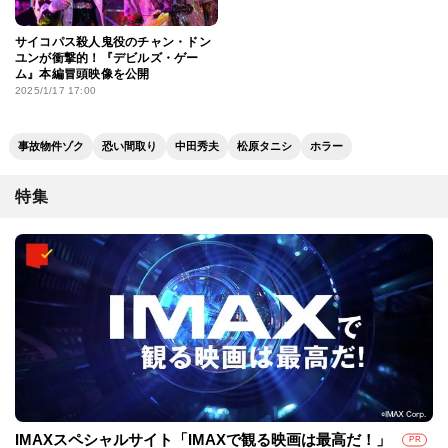
サイコパス殺人鬼役のチャン・ドン
ユンが衝撃的！『デビルズ・ゲー
ム』本編冒頭映像を公開
2025/1/17 17:00
事故物件ゾク
恐い間取り
中田秀夫
松原タニシ
ホラー
特集
IMAXスペシャルサイト「IMAXで観る映画は最高だ！」
PR