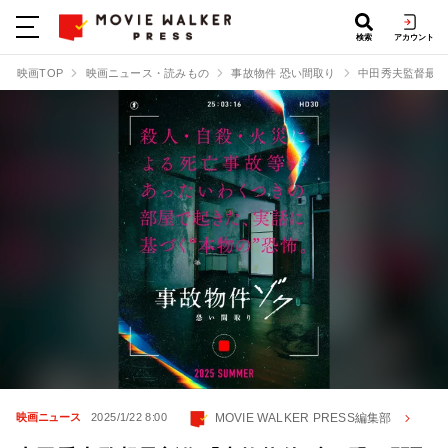
検索
アカウント
映画TOP
映画ニュース・読みもの
事故物件 恐い間取り
中田秀夫監督最新
MOVIE WALKER PRESS編集部
映画ニュース
2025/1/22 8:00