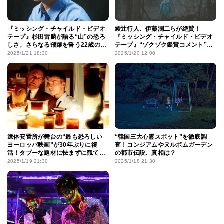
『ミッシング・チャイルド・ビデオ
綾辻行人、伊藤潤二らが絶賛！
テープ』杉田雷麟が語る“山”の恐ろ
『ミッシング・チャイルド・ビデオ
しさ。さらなる飛躍を誓う22歳のい
テープ』“ゾクゾク鑑賞コメント”到
ま
着
2025/1/21 18:30
2025/1/20 12:00
遺体安置所が舞台の“最も恐ろしい
“韓国三大心霊スポット”を徹底調
ヨーロッパ映画”が30年ぶりに復
査！コンジアムやヌルボムガーデン
活！タブーな題材に怯まずに観てお
の都市伝説、真相は？
きたい理由
2025/1/19 21:30
2025/1/18 21:30