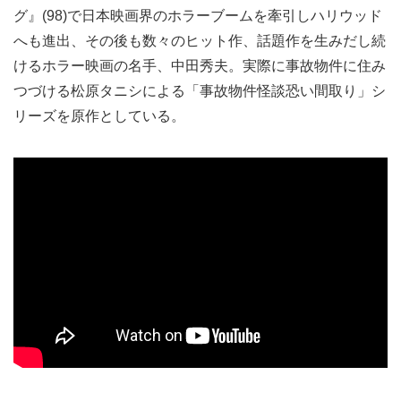
グ』(98)で日本映画界のホラーブームを牽引しハリウッド
へも進出、その後も数々のヒット作、話題作を生みだし続
けるホラー映画の名手、中田秀夫。実際に事故物件に住み
つづける松原タニシによる「事故物件怪談恐い間取り」シ
リーズを原作としている。