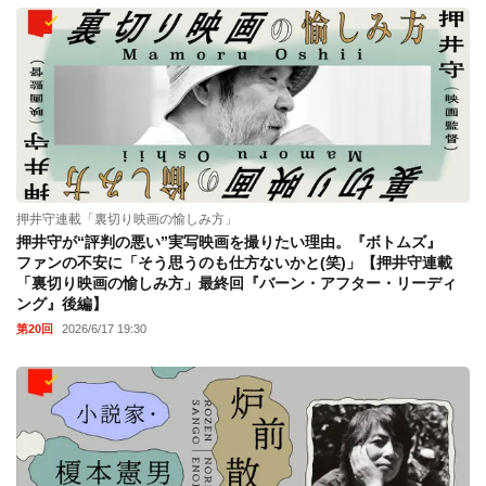
押井守連載「裏切り映画の愉しみ方」
押井守が“評判の悪い”実写映画を撮りたい理由。『ボトムズ』
ファンの不安に「そう思うのも仕方ないかと(笑)」【押井守連載
「裏切り映画の愉しみ方」最終回『バーン・アフター・リーディ
ング』後編】
第20回
2026/6/17 19:30