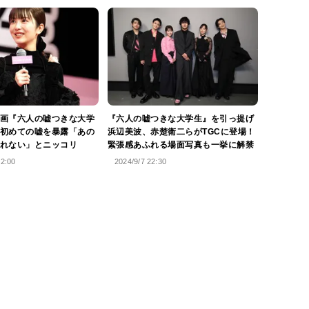
画『六人の嘘つきな大学
『六人の嘘つきな大学生』を引っ提げ
初めての嘘を暴露「あの
浜辺美波、赤楚衛二らがTGCに登場！
れない」とニッコリ
緊張感あふれる場面写真も一挙に解禁
22:00
2024/9/7 22:30