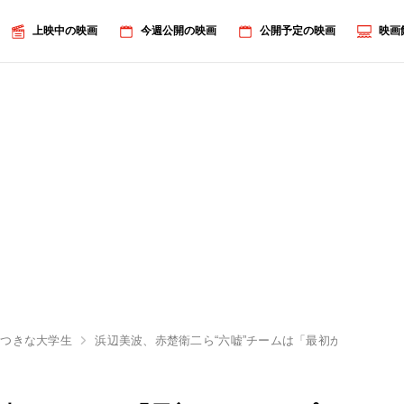
上映中の映画
今週公開の映画
公開予定の映画
映画
嘘つきな大学生
浜辺美波、赤楚衛二ら“六嘘”チームは「最初からトップ