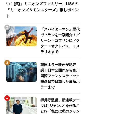
い！(笑)」ミニオンズファミリー、LiSAの
介！グリーン・ゴ
『ミニオンズ＆モンスターズ』推しポイン
トパス、ミステリ
ト
『スパイダーマン』歴代
ヴィランを一挙紹介！グ
リーン・ゴブリンにドク
ター・オクトパス、ミス
テリオまで
韓国ホラー映画が絶好
調！日本公開作から富川
国際ファンタスティック
映画祭で目撃した最新ホ
ラーまで
押井守監督、新連載テー
マは“ジャンル”を作るこ
と!?「私には私のジャン