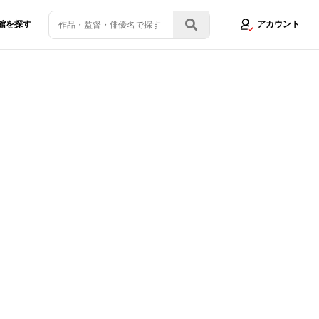
館を探す
アカウント
スピードで仲が良い！」佐野勇斗は早くも「会えなくなるのが寂しい」とポ