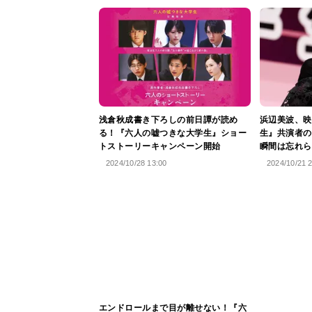
浅倉秋成書き下ろしの前日譚が読め
浜辺美波、映
る！『六人の嘘つきな大学生』ショー
生』共演者の
トストーリーキャンペーン開始
瞬間は忘れら
2024/10/28 13:00
2024/10/21 
エンドロールまで目が離せない！『六