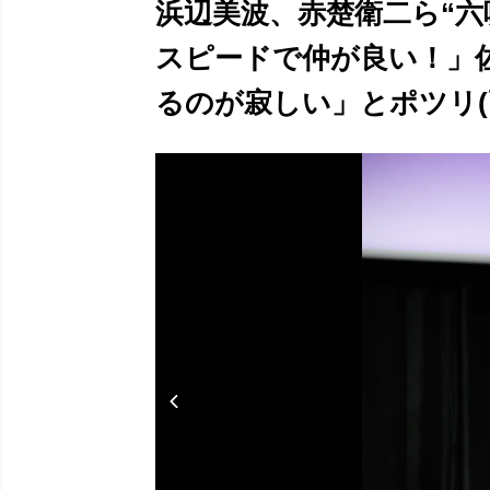
浜辺美波、赤楚衛二ら“六
スピードで仲が良い！」
るのが寂しい」とポツリ(画像