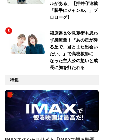
ルがある」【押井守連載
「勝手にジャンル。」プ
ロローグ】
福原遥＆汐見夏衛も思わ
ず感無量！『あの星が降
る丘で、君とまた出会い
たい。』で高校教師に
なった主人公の想いと成
長に胸を打たれる
特集
IMAXスペシャルサイト「IMAXで観る映画