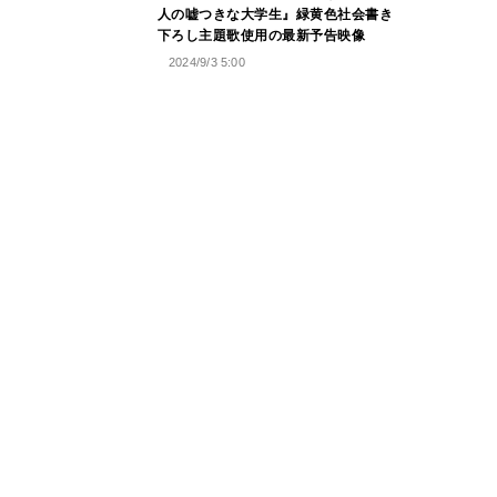
人の嘘つきな大学生』緑黄色社会書き
下ろし主題歌使用の最新予告映像
2024/9/3 5:00