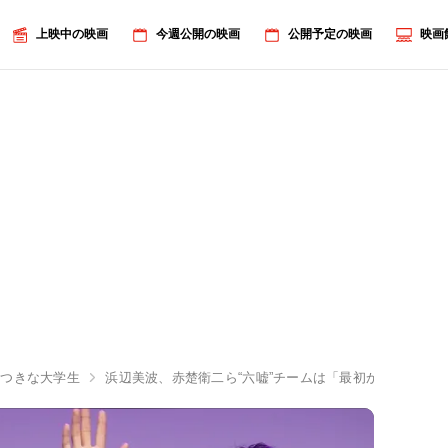
上映中の映画
今週公開の映画
公開予定の映画
映画
嘘つきな大学生
浜辺美波、赤楚衛二ら“六嘘”チームは「最初からトップ