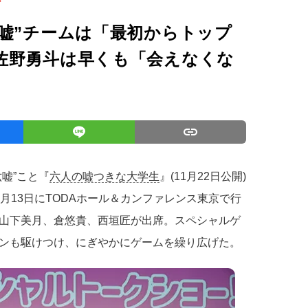
嘘”チームは「最初からトップ
佐野勇斗は早くも「会えなくな
嘘”こと『
六人の嘘つきな大学生
』(11月22日公開)
月13日にTODAホール＆カンファレンス東京で行
山下美月、倉悠貴、西垣匠が出席。スペシャルゲ
ンも駆けつけ、にぎやかにゲームを繰り広げた。