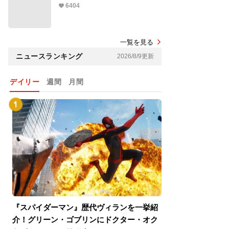
6404
一覧を見る
ニュースランキング
2026/8/9更新
デイリー
週間
月間
『スパイダーマン』歴代ヴィランを一挙紹
『スパイダーマン
介！グリーン・ゴブリンにドクター・オク
介！グリーン・ゴ