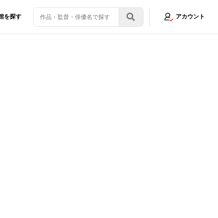
館を探す
アカウント
スピードで仲が良い！」佐野勇斗は早くも「会えなくなるのが寂しい」とポ