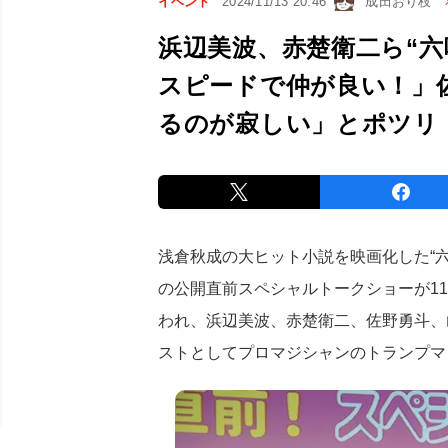
イベント
2024/11/13 20:46
成田おり枝
浜辺美波、赤楚衛二ら“六
スピードで仲が良い！」
るのが寂しい」とポツリ
浅倉秋成の大ヒット小説を映画化した“六
の公開直前スペシャルトークショーが11
われ、浜辺美波、赤楚衛二、佐野勇斗、
ストとしてプロマジシャンのトランプマ