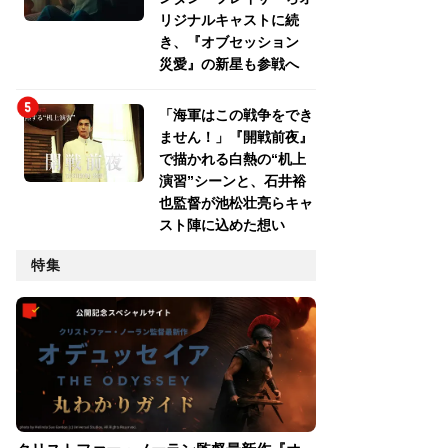
リジナルキャストに続
き、『オブセッション
災愛』の新星も参戦へ
「海軍はこの戦争をでき
ません！」『開戦前夜』
で描かれる白熱の“机上
演習”シーンと、石井裕
也監督が池松壮亮らキャ
スト陣に込めた想い
特集