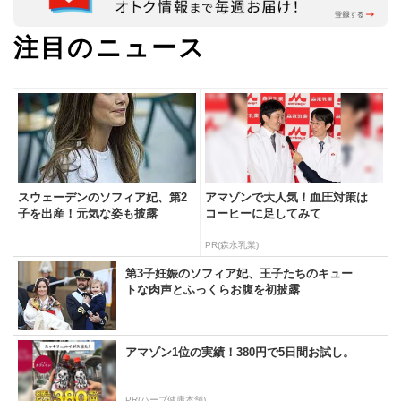
注目のニュース
スウェーデンのソフィア妃、第2
アマゾンで大人気！血圧対策は
子を出産！元気な姿も披露
コーヒーに足してみて
PR(森永乳業)
第3子妊娠のソフィア妃、王子たちのキュー
トな肉声とふっくらお腹を初披露
アマゾン1位の実績！380円で5日間お試し。
PR(ハーブ健康本舗)