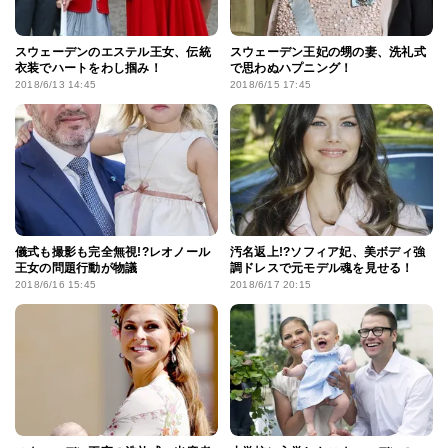
スウェーデンのエステル王女、伝統
スウェーデン王妃の甥の妻、洗礼式
衣装でハートをわし掴み！
で思わぬハプニング！
2018/6/13 14:45
2018/6/15 17:45
儀式も撮影も完全無視!?レオノール
汚名返上!?ソフィア妃、美ボディ強
王女の問題行動が物議
調ドレスで元モデル魂を見せる！
2018/6/16 15:45
2018/6/17 20:15