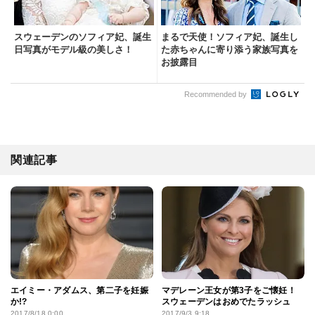
スウェーデンのソフィア妃、誕生
まるで天使！ソフィア妃、誕生し
日写真がモデル級の美しさ！
た赤ちゃんに寄り添う家族写真を
お披露目
Recommended by
関連記事
エイミー・アダムス、第二子を妊娠
マデレーン王女が第3子をご懐妊！
か!?
スウェーデンはおめでたラッシュ
2017/8/18 0:00
2017/9/3 9:18