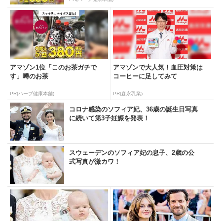
アマゾン1位「このお茶ガチで
アマゾンで大人気！血圧対策は
す」噂のお茶
コーヒーに足してみて
PR(ハーブ健康本舗)
PR(森永乳業)
コロナ感染のソフィア妃、36歳の誕生日写真
に続いて第3子妊娠を発表！
スウェーデンのソフィア妃の息子、2歳の公
式写真が激カワ！