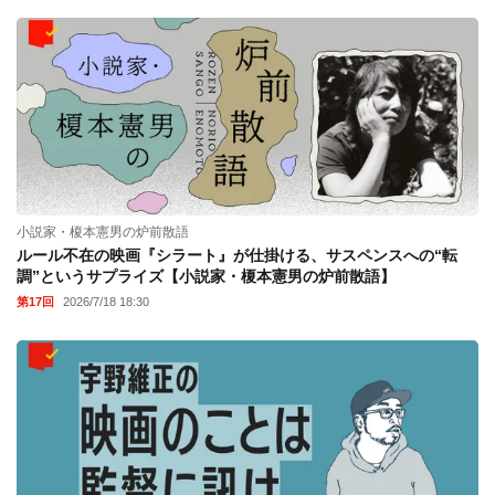
小説家・榎本憲男の炉前散語
ルール不在の映画『シラート』が仕掛ける、サスペンスへの“転
調”というサプライズ【小説家・榎本憲男の炉前散語】
第17回
2026/7/18 18:30