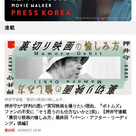
連載
押井守連載「裏切り映画の愉しみ方」
押井守が“評判の悪い”実写映画を撮りたい理由。『ボトムズ』
ファンの不安に「そう思うのも仕方ないかと(笑)」【押井守連載
「裏切り映画の愉しみ方」最終回『バーン・アフター・リーディ
ング』後編】
第20回
2026/6/17 19:30