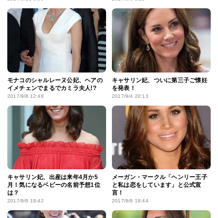
モナコのシャルレーヌ公妃、ヘアの
キャサリン妃、ついに第三子ご懐妊
イメチェンでまるでカミラ夫人!?
を発表！
2017/9/8 12:48
2017/9/4 20:13
キャサリン妃、出産は来年4月か5
メーガン・マークル「ヘンリー王子
月！気になるベビーの名前予想1位
と私は恋をしています」と公式宣
は？
言！
2017/9/8 19:42
2017/9/8 19:44