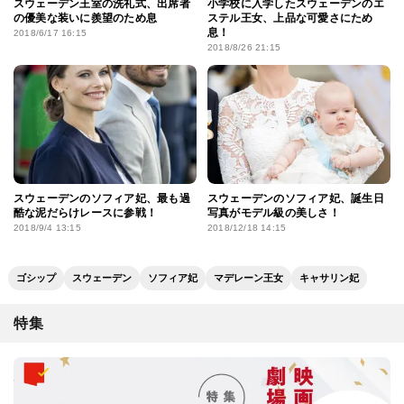
スウェーデン王室の洗礼式、出席者
小学校に入学したスウェーデンのエ
の優美な装いに羨望のため息
ステル王女、上品な可愛さにため
息！
2018/6/17 16:15
2018/8/26 21:15
スウェーデンのソフィア妃、最も過
スウェーデンのソフィア妃、誕生日
酷な泥だらけレースに参戦！
写真がモデル級の美しさ！
2018/9/4 13:15
2018/12/18 14:15
ゴシップ
スウェーデン
ソフィア妃
マデレーン王女
キャサリン妃
特集