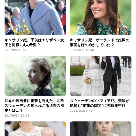
キャサリン妃、子供はエリザベス女
キャサリン妃、ポーランドで妊娠の
王と同様に4人希望!?
事実をほのめかしていた？
2017/9/10 9:53
2017/9/11 19:48
世界の映画祭に衝撃を与えた、北欧
スウェーデンのソフィア妃、美貌が
スウェーデンの知られざる迫害の歴
絶賛も“前歯の隙間”に視線集中!?
史とは…？
2018/4/18 9:45
2017/9/14 15:03