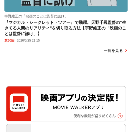
宇野維正の「映画のことは監督に訊け」
『マジカル・シークレット・ツアー』で飛躍。天野千尋監督の“生
きてる人間のリアリティ”を切り取る方法【宇野維正の「映画のこ
とは監督に訊け」】
第30回
2026/6/25 21:15
一覧を見る