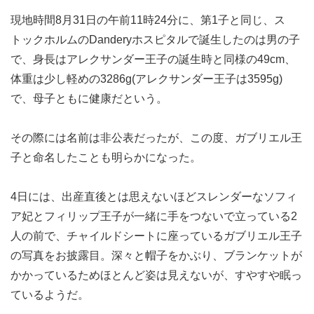
現地時間8月31日の午前11時24分に、第1子と同じ、ス
トックホルムのDanderyホスピタルで誕生したのは男の子
で、身長はアレクサンダー王子の誕生時と同様の49cm、
体重は少し軽めの3286g(アレクサンダー王子は3595g)
で、母子ともに健康だという。
その際には名前は非公表だったが、この度、ガブリエル王
子と命名したことも明らかになった。
4日には、出産直後とは思えないほどスレンダーなソフィ
ア妃とフィリップ王子が一緒に手をつないで立っている2
人の前で、チャイルドシートに座っているガブリエル王子
の写真をお披露目。深々と帽子をかぶり、ブランケットが
かかっているためほとんど姿は見えないが、すやすや眠っ
ているようだ。