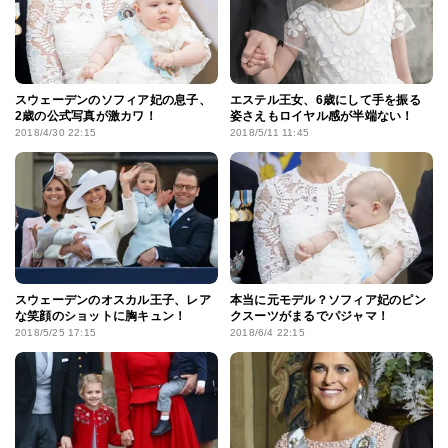
スウェーデンのソフィア妃の息子、
エステル王女、6歳にして手を振る
2歳の公式写真が激カワ！
姿さえもロイヤル感が半端ない！
2018/4/30 22:15
2018/5/11 11:45
スウェーデンのオスカル王子、レア
本当に元モデル？ソフィア妃のピン
な笑顔のショットに胸キュン！
クスーツがまるでパジャマ！
2018/5/25 17:15
2018/6/4 22:15