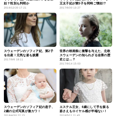
妊？性別も判明か
王太子妃が第5子を同時ご懐妊!?
2016/12/20 17:21
2017/6/30 13:27
スウェーデンのソフィア妃、第2子
世界の映画祭に衝撃を与えた、北欧
を出産！元気な姿も披露
スウェーデンの知られざる迫害の歴
史とは…？
2017/9/6 18:11
2017/9/14 15:03
スウェーデンのソフィア妃の息子、
エステル王女、6歳にして手を振る
2歳の公式写真が激カワ！
姿さえもロイヤル感が半端ない！
2018/4/30 22:15
2018/5/11 11:45