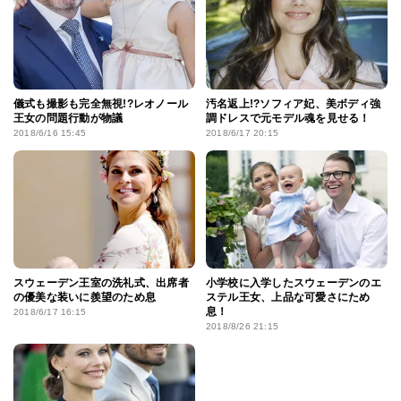
儀式も撮影も完全無視!?レオノール
汚名返上!?ソフィア妃、美ボディ強
王女の問題行動が物議
調ドレスで元モデル魂を見せる！
2018/6/16 15:45
2018/6/17 20:15
スウェーデン王室の洗礼式、出席者
小学校に入学したスウェーデンのエ
の優美な装いに羨望のため息
ステル王女、上品な可愛さにため
息！
2018/6/17 16:15
2018/8/26 21:15