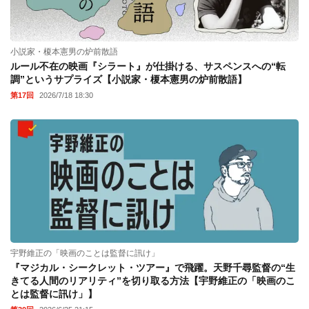
小説家・榎本憲男の炉前散語
ルール不在の映画『シラート』が仕掛ける、サスペンスへの“転
調”というサプライズ【小説家・榎本憲男の炉前散語】
第17回
2026/7/18 18:30
宇野維正の「映画のことは監督に訊け」
『マジカル・シークレット・ツアー』で飛躍。天野千尋監督の“生
きてる人間のリアリティ”を切り取る方法【宇野維正の「映画のこ
とは監督に訊け」】