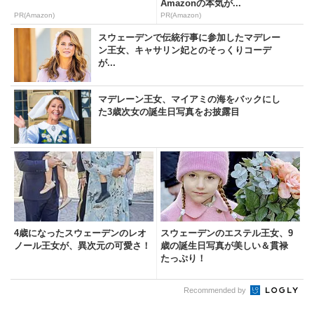
Amazonの本気が...
PR(Amazon)
PR(Amazon)
スウェーデンで伝統行事に参加したマデレー
ン王女、キャサリン妃とのそっくりコーデ
が...
マデレーン王女、マイアミの海をバックにし
た3歳次女の誕生日写真をお披露目
4歳になったスウェーデンのレオ
スウェーデンのエステル王女、9
ノール王女が、異次元の可愛さ！
歳の誕生日写真が美しい＆貫禄
たっぷり！
Recommended by