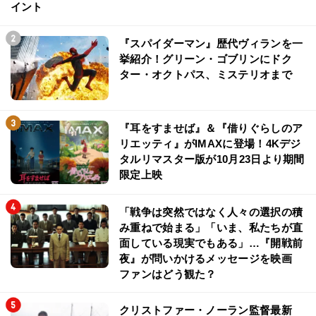
イント
『スパイダーマン』歴代ヴィランを一
挙紹介！グリーン・ゴブリンにドク
ター・オクトパス、ミステリオまで
『耳をすませば』＆『借りぐらしのア
リエッティ』がIMAXに登場！4Kデジ
タルリマスター版が10月23日より期間
限定上映
「戦争は突然ではなく人々の選択の積
み重ねで始まる」「いま、私たちが直
面している現実でもある」…『開戦前
夜』が問いかけるメッセージを映画
ファンはどう観た？
クリストファー・ノーラン監督最新