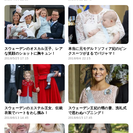
スウェーデンのオスカル王子、レア
本当に元モデル？ソフィア妃のピン
な笑顔のショットに胸キュン！
クスーツがまるでパジャマ！
2018/5/25 17:15
2018/6/4 22:15
スウェーデンのエステル王女、伝統
スウェーデン王妃の甥の妻、洗礼式
衣装でハートをわし掴み！
で思わぬハプニング！
2018/6/13 14:45
2018/6/15 17:45