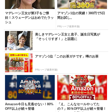
マデレーン王女が第3子をご懐
アマゾン1位の実績！380円で5日
妊！スウェーデンはおめでたラッ
間お試し。
シュ
PR(ハーブ健康本舗)
美しきマデレーン王女と息子、誕生日写真が
「そっくりすぎ！」と話題に
アマゾン1位「このお茶ガチです」噂のお茶
PR(ハーブ健康本舗)
Amazon今日も見逃せない！80%
「え、こんなセールやってた
OFF以上が続々登場
の？」80％OFF以上が続々登場！