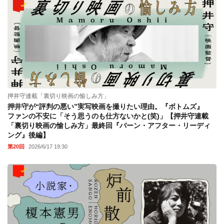
押井守連載「裏切り映画の愉しみ方」
押井守が“評判の悪い”実写映画を撮りたい理由。『ボトムズ』
ファンの不安に「そう思うのも仕方ないかと(笑)」【押井守連載
「裏切り映画の愉しみ方」最終回『バーン・アフター・リーディ
ング』後編】
第20回
2026/6/17 19:30