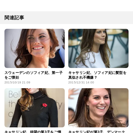
関連記事
スウェーデンのソフィア妃、第一子
キャサリン妃、ソフィア妃に髪型を
をご懐妊
真似され不機嫌？
2015/10/19 21:09
2015/12/31 14:00
キャサリン妃、待望の第3子をご懐
キャサリン妃が第3子、デンマーク