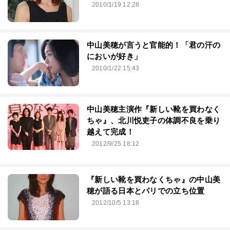
2010/1/19 12:28
中山美穂が言うと官能的！「君の汗の
においが好き」
2010/1/22 15:43
中山美穂主演作『新しい靴を買わなく
ちゃ』、北川悦吏子の体調不良を乗り
越えて完成！
2012/9/25 18:12
『新しい靴を買わなくちゃ』の中山美
穂が語る日本とパリでの立ち位置
2012/10/5 13:18