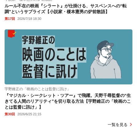
ルール不在の映画『シラート』が仕掛ける、サスペンスへの“転
調”というサプライズ【小説家・榎本憲男の炉前散語】
第17回
2026/7/18 18:30
宇野維正の「映画のことは監督に訊け」
『マジカル・シークレット・ツアー』で飛躍。天野千尋監督の“生
きてる人間のリアリティ”を切り取る方法【宇野維正の「映画のこ
とは監督に訊け」】
第30回
2026/6/25 21:15
一覧を見る