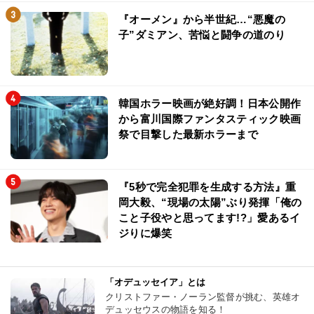
『オーメン』から半世紀…“悪魔の
子”ダミアン、苦悩と闘争の道のり
韓国ホラー映画が絶好調！日本公開作
から富川国際ファンタスティック映画
祭で目撃した最新ホラーまで
『5秒で完全犯罪を生成する方法』重
岡大毅、“現場の太陽”ぶり発揮「俺の
こと子役やと思ってます!?」愛あるイ
ジりに爆笑
「オデュッセイア」とは
クリストファー・ノーラン監督が挑む、英雄オ
デュッセウスの物語を知る！