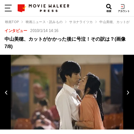
検索
アカウント
映画TOP
映画ニュース・読みもの
サヨナライツカ
中山美穂、カットがか
インタビュー
2010/1/14 14:16
中山美穂、カットがかかった後に号泣！その訳は？(画像
7/8)