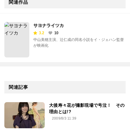
関連作品
サヨナライツカ
3.2
10
中山美穂主演、辻仁成の同名小説をイ・ジェハン監督
が映画化
関連記事
大後寿々花が撮影現場で号泣！ その
理由とは!?
2009/8/3 11:39