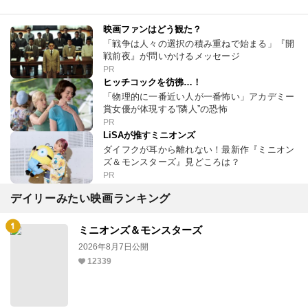
映画ファンはどう観た？
「戦争は人々の選択の積み重ねで始まる」『開
戦前夜』が問いかけるメッセージ
PR
ヒッチコックを彷彿…！
「物理的に一番近い人が一番怖い」アカデミー
賞女優が体現する“隣人”の恐怖
PR
LiSAが推すミニオンズ
ダイフクが耳から離れない！最新作『ミニオン
ズ＆モンスターズ』見どころは？
PR
デイリーみたい映画ランキング
ミニオンズ＆モンスターズ
2026年8月7日公開
12339