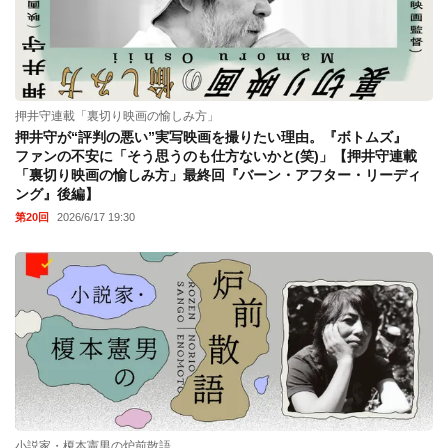
押井守連載「裏切り映画の愉しみ方」
押井守が“評判の悪い”実写映画を撮りたい理由。『ボトムズ』
ファンの不安に「そう思うのも仕方ないかと(笑)」【押井守連載
「裏切り映画の愉しみ方」最終回『バーン・アフター・リーディ
ング』後編】
第20回
2026/6/17 19:30
小説家・榎本憲男の炉前散語