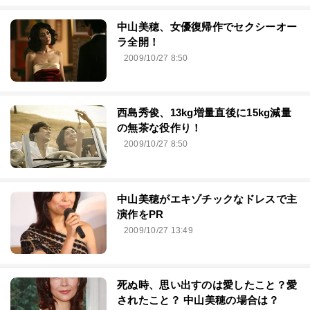
中山美穂、女優復帰作でセクシーオー
ラ全開！
2009/10/27 8:50
西島秀俊、13kg増量直後に15kg減量
の無茶な役作り！
2009/10/27 8:50
中山美穂がエキゾチックなドレスで主
演作をPR
2009/10/27 13:49
死ぬ時、思い出すのは愛したこと？愛
されたこと？ 中山美穂の場合は？