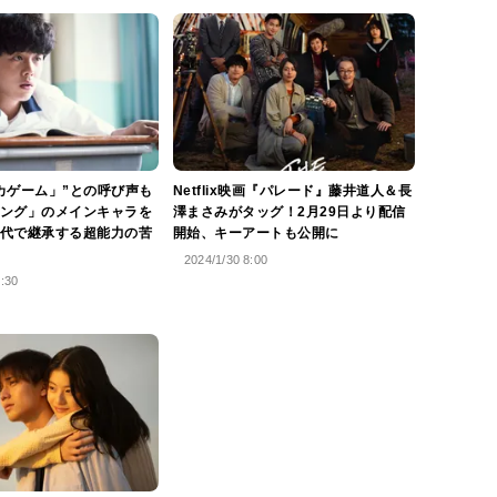
カゲーム」”との呼び声も
Netflix映画『パレード』藤井道人＆長
ング」のメインキャラを
澤まさみがタッグ！2月29日より配信
代で継承する超能力の苦
開始、キーアートも公開に
2024/1/30 8:00
0:30