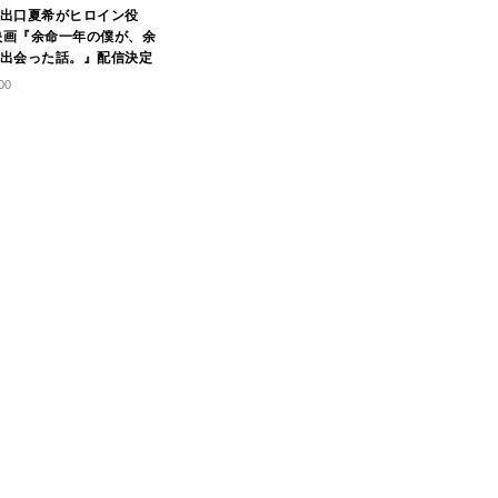
出口夏希がヒロイン役
ix映画『余命一年の僕が、余
出会った話。』配信決定
00