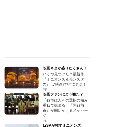
映画ネタが盛りだくさん！
いくつ見つけた？最新作
『ミニオンズ＆モンスター
ズ』は“映画作り”に奔走！
PR
映画ファンはどう観た？
「戦争は人々の選択の積み
重ねで始まる」『開戦前
夜』が問いかけるメッセー
ジ
PR
LiSAが推すミニオンズ