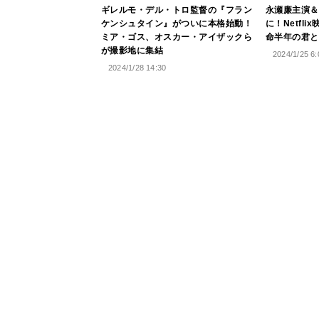
ギレルモ・デル・トロ監督の『フラン
永瀬廉主演＆
ケンシュタイン』がついに本格始動！
に！Netfl
ミア・ゴス、オスカー・アイザックら
命半年の君と
が撮影地に集結
2024/1/25 6:
2024/1/28 14:30