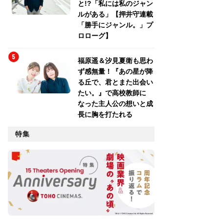
と!?「私には私のジャン
ルがある」【押井守連載
「勝手にジャンル。」プ
ロローグ】
福原遥＆汐見夏衛も思わ
ず感無量！『あの星が降
る丘で、君とまた出会い
たい。』で高校教師に
なった主人公の想いと成
長に胸を打たれる
特集