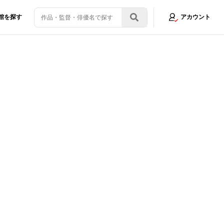
館を探す
アカウント
スゲーム“の再来を予感させる場面写真が到着
画像2/4