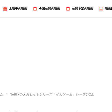
上映中の映画
今週公開の映画
公開予定の映画
映画
ーム
Netflixのメガヒットシリーズ「イカゲーム」シーズン2より、“デ