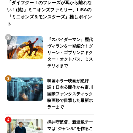
「ダイフクー！のフレーズが耳から離れな
『スパイダーマン
い！(笑)」ミニオンズファミリー、LiSAの
介！グリーン・ゴ
『ミニオンズ＆モンスターズ』推しポイン
トパス、ミステリ
ト
『スパイダーマン』歴代
ヴィランを一挙紹介！グ
リーン・ゴブリンにドク
ター・オクトパス、ミス
テリオまで
韓国ホラー映画が絶好
調！日本公開作から富川
国際ファンタスティック
映画祭で目撃した最新ホ
ラーまで
押井守監督、新連載テー
マは“ジャンル”を作るこ