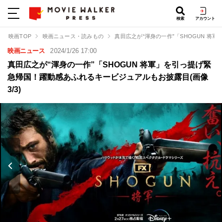
検索
アカウント
映画TOP
映画ニュース・読みもの
真田広之が“渾身の一作”「SHOGUN 
映画ニュース
2024/1/26 17:00
真田広之が“渾身の一作”「SHOGUN 将軍」を引っ提げ緊
急帰国！躍動感あふれるキービジュアルもお披露目(画像
3/3)