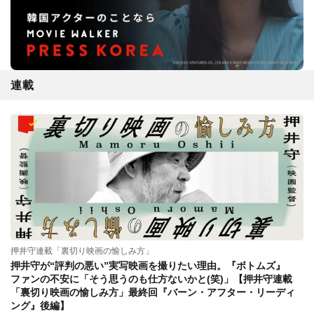
連載
押井守連載「裏切り映画の愉しみ方」
押井守が“評判の悪い”実写映画を撮りたい理由。『ボトムズ』
ファンの不安に「そう思うのも仕方ないかと(笑)」【押井守連載
「裏切り映画の愉しみ方」最終回『バーン・アフター・リーディ
ング』後編】