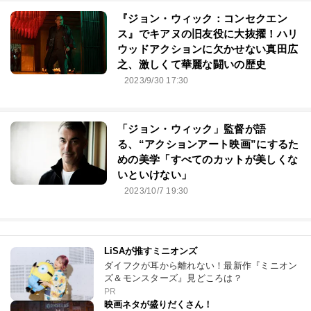
『ジョン・ウィック：コンセクエン
ス』でキアヌの旧友役に大抜擢！ハリ
ウッドアクションに欠かせない真田広
之、激しくて華麗な闘いの歴史
2023/9/30 17:30
「ジョン・ウィック」監督が語
る、“アクションアート映画”にするた
めの美学「すべてのカットが美しくな
いといけない」
2023/10/7 19:30
LiSAが推すミニオンズ
ダイフクが耳から離れない！最新作『ミニオン
ズ＆モンスターズ』見どころは？
PR
映画ネタが盛りだくさん！