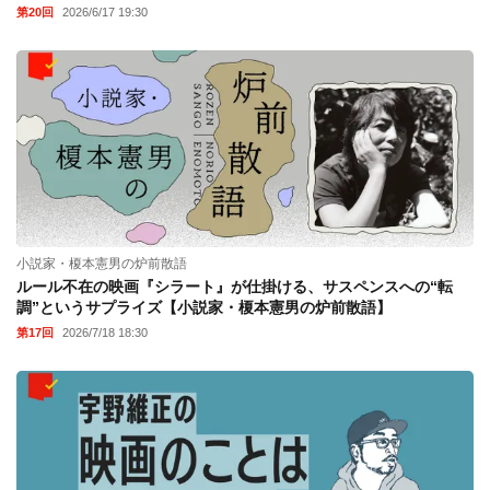
第20回
2026/6/17 19:30
小説家・榎本憲男の炉前散語
ルール不在の映画『シラート』が仕掛ける、サスペンスへの“転
調”というサプライズ【小説家・榎本憲男の炉前散語】
第17回
2026/7/18 18:30