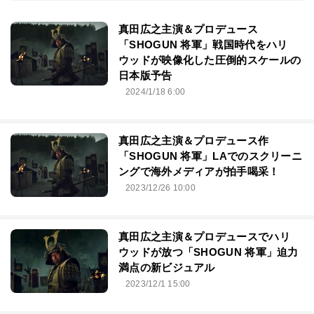
真田広之主演＆プロデュース
「SHOGUN 将軍」戦国時代をハリ
ウッドが映像化した圧倒的スケールの
日本版予告
2024/1/18 6:00
真田広之主演＆プロデュース作
「SHOGUN 将軍」LAでのスクリーニ
ングで海外メディアが拍手喝采！
2023/12/26 10:00
真田広之主演＆プロデュースでハリ
ウッドが放つ「SHOGUN 将軍」迫力
満点の新ビジュアル
2023/12/1 15:00