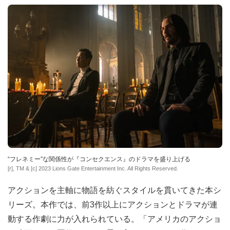
“フレネミー”な関係性が『コンセクエンス』のドラマを盛り上げる
[r], TM & [c] 2023 Lions Gate Entertainment Inc. All Rights Reserved.
アクションを主軸に物語を紡ぐスタイルを貫いてきた本シ
リーズ。本作では、前3作以上にアクションとドラマが連
動する作劇に力が入れられている。「アメリカのアクショ