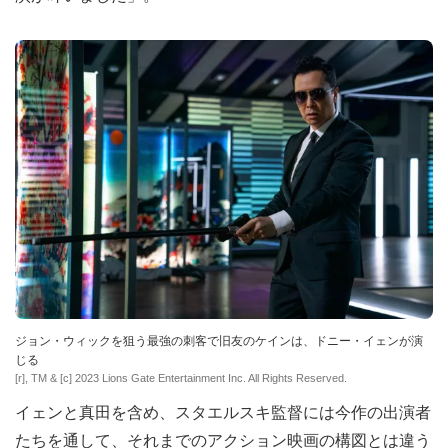
ジョン・ウィックを狙う最強の刺客で旧友のケインは、ドニー・イェンが演
じる
[r], TM & [c] 2023 Lions Gate Entertainment Inc. All Rights Reserved.
イェンと真田を含め、スタエルスキ監督には今作の出演者
たちを通して、それまでのアクション映画の構図とは違う