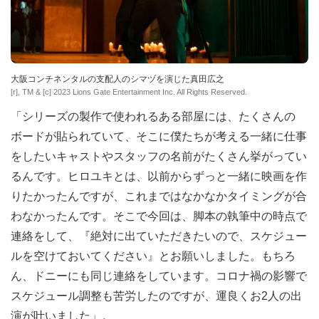
大阪コンチネンタルの支配人のシマヅを演じた真田広之
[r], TM & [c] 2023 Lions Gate Entertainment Inc. All Rights Reserved.
「シリーズの製作で使われるある部屋には、たくさんの
ボードが貼られていて、そこに僕たちが考える一緒に仕事
をしたいキャストやスタッフの名前がたくさん挙がってい
るんです。ヒロユキとは、以前からずっと一緒に映画を作
りたかったんですが、これまではなかなかタイミングが合
わなかったんです。そこで今回は、脚本の執筆中の時点で
連絡をして、『絶対に出ていただきたいので、スケジュー
ルを空けておいてください』とお願いしました。もちろ
ん、ドニーにも同じ連絡をしています。コロナ禍の影響で
スケジュール調整も苦労したのですが、運良くお2人の出
演が叶いました」。