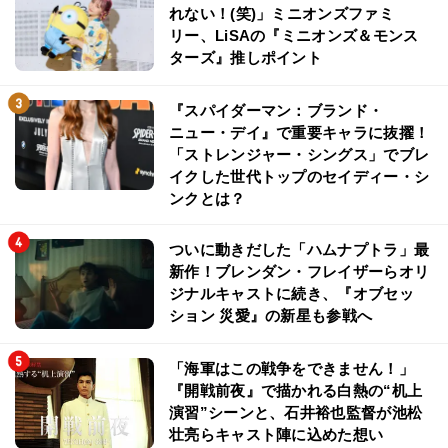
れない！(笑)」ミニオンズファミ
リー、LiSAの『ミニオンズ＆モンス
ターズ』推しポイント
『スパイダーマン：ブランド・
ニュー・デイ』で重要キャラに抜擢！
「ストレンジャー・シングス」でブレ
イクした世代トップのセイディー・シ
ンクとは？
ついに動きだした「ハムナプトラ」最
新作！ブレンダン・フレイザーらオリ
ジナルキャストに続き、『オブセッ
ション 災愛』の新星も参戦へ
「海軍はこの戦争をできません！」
『開戦前夜』で描かれる白熱の“机上
演習”シーンと、石井裕也監督が池松
壮亮らキャスト陣に込めた想い