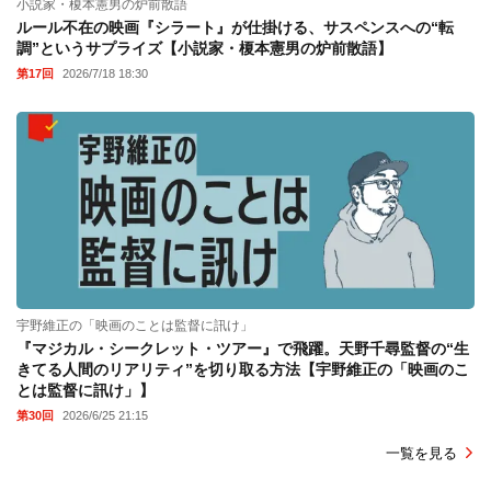
小説家・榎本憲男の炉前散語
ルール不在の映画『シラート』が仕掛ける、サスペンスへの“転
調”というサプライズ【小説家・榎本憲男の炉前散語】
第17回
2026/7/18 18:30
宇野維正の「映画のことは監督に訊け」
『マジカル・シークレット・ツアー』で飛躍。天野千尋監督の“生
きてる人間のリアリティ”を切り取る方法【宇野維正の「映画のこ
とは監督に訊け」】
第30回
2026/6/25 21:15
一覧を見る