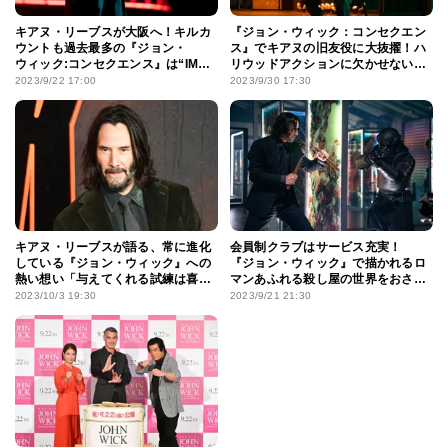
キアヌ・リーブスが大阪へ！キルカ
『ジョン・ウィック：コンセクエン
ウントも過去最多の『ジョン・
ス』でキアヌの旧友役に大抜擢！ハ
ウィック:コンセクエンス』は“IMAX
リウッドアクションに欠かせない真
推し”
田広之、激しくて華麗な闘いの歴史
2023/9/22 17:00
2023/9/30 17:30
キアヌ・リーブスが語る、常に進化
会員制クラブはサービス充実！
している『ジョン・ウィック』への
『ジョン・ウィック』で描かれるロ
熱い想い「与えてくれる試練は喜
マンあふれる殺し屋の世界をおさら
び」
い
2023/10/3 19:30
2023/9/21 21:30