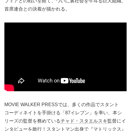
フィアとの戦いを経て、ついに裏社会を牛耳る巨大組織、
首席連合との決着が描かれる。
MOVIE WALKER PRESSでは、多くの作品でスタント
コーディネイトを手掛ける「87イレブン」を率い、本シ
リーズの監督を務めている
チャド・スタエルスキ
監督にイ
ンタビューを敢行！スタントマン出身で『マトリックス』