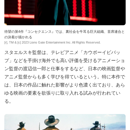
待望の第4作『コンセクエンス』では、裏社会を牛耳る巨大組織、首席連合と
の決着が描かれる
[r], TM & [c] 2023 Lions Gate Entertainment Inc. All Rights Reserved.
スタエルスキ監督は、テレビアニメ「カウボーイビバッ
プ」などを手掛け海外でも高い評価を受けるアニメーショ
ン監督の渡辺信一郎と仕事をするなど、日本の映画監督や
アニメ監督からも多く学びを得ているという。特に本作で
は、日本の作品に触れた影響がより色濃く出ており、あら
ゆる映画の要素を欲張りに取り入れる試みが行われてい
る。