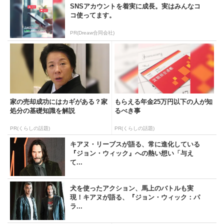
SNSアカウントを着実に成長。実はみんなコ
コ使ってます。
PR(Dreaw合同会社)
家の売却成功にはカギがある？家
もらえる年金25万円以下の人が知
処分の基礎知識を解説
るべき事
PR(くらしの話題)
PR(くらしの話題)
キアヌ・リーブスが語る、常に進化している
『ジョン・ウィック』への熱い想い「与え
て...
犬を使ったアクション、馬上のバトルも実
現！キアヌが語る、『ジョン・ウィック：パ
ラ...