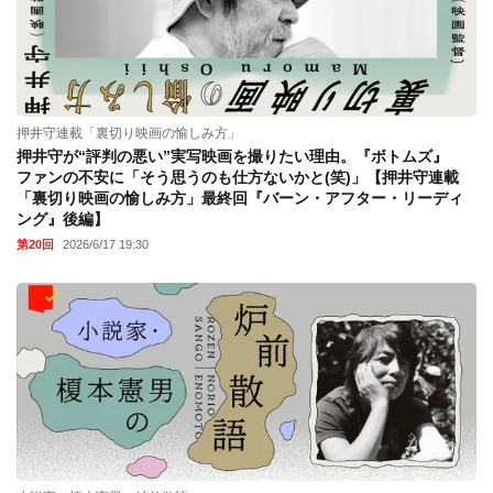
押井守連載「裏切り映画の愉しみ方」
押井守が“評判の悪い”実写映画を撮りたい理由。『ボトムズ』
ファンの不安に「そう思うのも仕方ないかと(笑)」【押井守連載
「裏切り映画の愉しみ方」最終回『バーン・アフター・リーディ
ング』後編】
第20回
2026/6/17 19:30