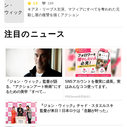
3.9
199
キアヌ・リーブス主演、マフィアにすべてを奪われた元
殺し屋の復讐を描くアクション
注目のニュース
「ジョン・ウィック」監督が語
SNSアカウントを着実に成長。実
る、“アクションアート映画”にす
はみんなココ使ってます。
るための美学「すべて...
PR(Dreaw合同会社)
『ジョン・ウィック』チャド・スタエルスキ
監督が来日！日本ロケは「念願が叶った」