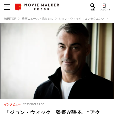
検索
アカウント
映画TOP
映画ニュース・読みもの
ジョン・ウィック：コンセクエンス
「
インタビュー
2023/10/7 19:30
「ジョン・ウィック」監督が語る、“アク