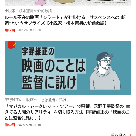
小説家・榎本憲男の炉前散語
ルール不在の映画『シラート』が仕掛ける、サスペンスへの“転
調”というサプライズ【小説家・榎本憲男の炉前散語】
第17回
2026/7/18 18:30
宇野維正の「映画のことは監督に訊け」
『マジカル・シークレット・ツアー』で飛躍。天野千尋監督の“生
きてる人間のリアリティ”を切り取る方法【宇野維正の「映画のこ
とは監督に訊け」】
第30回
2026/6/25 21:15
一覧を見る