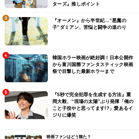
ターズ』推しポイント
『オーメン』から半世紀…“悪魔の
子”ダミアン、苦悩と闘争の道のり
韓国ホラー映画が絶好調！日本公開作
から富川国際ファンタスティック映画
祭で目撃した最新ホラーまで
『5秒で完全犯罪を生成する方法』重
岡大毅、“現場の太陽”ぶり発揮「俺の
こと子役やと思ってます!?」愛あるイ
ジりに爆笑
映画ファンはどう観た？