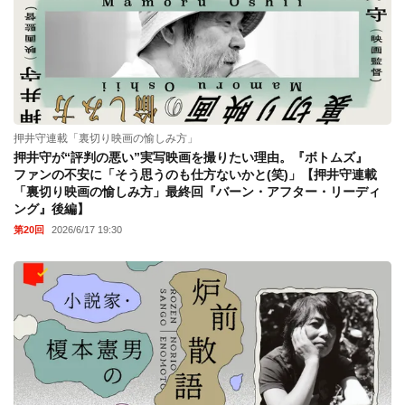
押井守連載「裏切り映画の愉しみ方」
押井守が“評判の悪い”実写映画を撮りたい理由。『ボトムズ』
ファンの不安に「そう思うのも仕方ないかと(笑)」【押井守連載
「裏切り映画の愉しみ方」最終回『バーン・アフター・リーディ
ング』後編】
第20回
2026/6/17 19:30