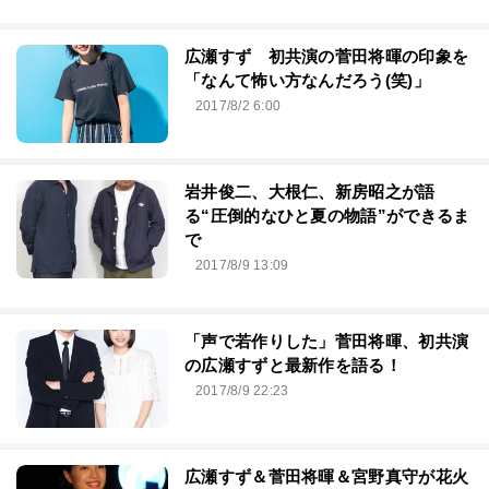
広瀬すず 初共演の菅田将暉の印象を
「なんて怖い方なんだろう(笑)」
2017/8/2 6:00
岩井俊二、大根仁、新房昭之が語
る“圧倒的なひと夏の物語”ができるま
で
2017/8/9 13:09
「声で若作りした」菅田将暉、初共演
の広瀬すずと最新作を語る！
2017/8/9 22:23
広瀬すず＆菅田将暉＆宮野真守が花火