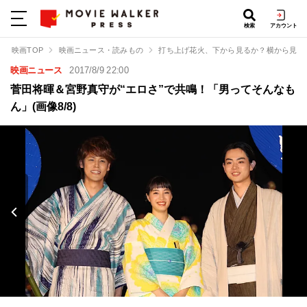
検索
アカウント
映画TOP
映画ニュース・読みもの
打ち上げ花火、下から見るか？横から見る
映画ニュース
2017/8/9 22:00
菅田将暉＆宮野真守が“エロさ”で共鳴！「男ってそんなも
ん」(画像8/8)