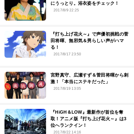
にうっとり。浴衣姿をチェック！
2017/8/9 22:25
『打ち上げ花火～』で声優初挑戦の菅
田将暉、無邪気＆男らしい声がハマ
る！
2017/8/17 23:50
宮野真守、広瀬すず＆菅田将暉から刺
激！「本当にステキだった」
2017/8/19 13:05
『HiGH＆LOW』最新作が首位を奪
取！アニメ版『打ち上げ花火～』は3
位へランクイン！
2017/8/22 14:16