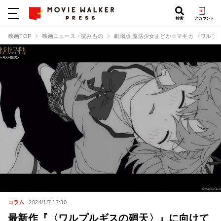
検索
アカウント
映画TOP
映画ニュース・読みもの
劇場版 魔法少女まどか☆マギカ 〈ワルプ
コラム
2024/1/7 17:30
最新作『〈ワルプルギスの廻天〉』に向けて