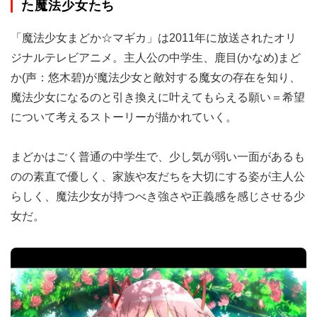
た魔法少女たち
「魔法少女まどか☆マギカ」は2011年に放送されたオリ
ジナルテレビアニメ。主人公の中学生、鹿目(かなめ)まど
か(声：悠木碧)が魔法少女と敵対する魔女の存在を知り、
魔法少女になるのと引き換えに叶えてもらえる願い＝希望
について考えるストーリーが描かれていく。
まどかはごく普通の中学生で、少し気が弱い一面があるも
のの素直で優しく、家族や友だちを大切にする姿が主人公
らしく、魔法少女が持つべき強さや正義感を感じさせる少
女だ。