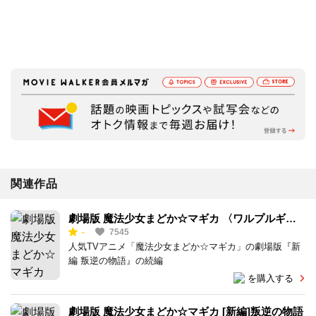
関連作品
劇場版 魔法少女まどか☆マギカ 〈ワルプルギス
-
7545
の廻天〉
人気TVアニメ「魔法少女まどか☆マギカ」の劇場版『新
編 叛逆の物語』の続編
を購入する
劇場版 魔法少女まどか☆マギカ [新編]叛逆の物語