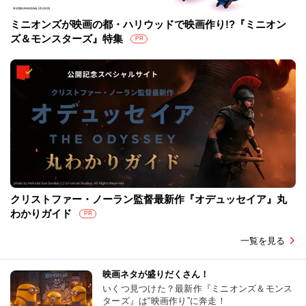
ミニオンズが映画の都・ハリウッドで映画作り!?『ミニオン
ズ＆モンスターズ』特集
PR
クリストファー・ノーラン監督最新作『オデュッセイア』丸
わかりガイド
PR
一覧を見る
映画ネタが盛りだくさん！
いくつ見つけた？最新作『ミニオンズ＆モンス
ターズ』は“映画作り”に奔走！