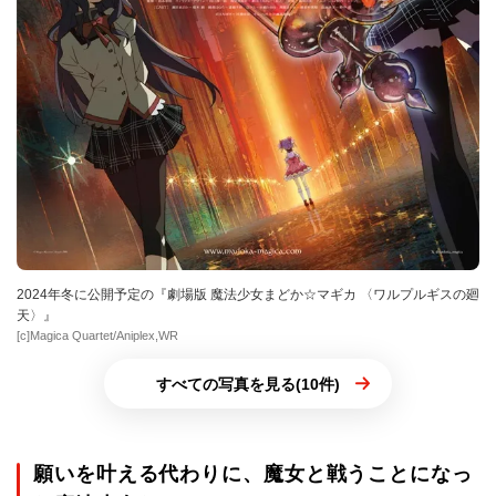
2024年冬に公開予定の『劇場版 魔法少女まどか☆マギカ 〈ワルプルギスの廻
天〉』
[c]Magica Quartet/Aniplex,WR
すべての写真を見る(10件)
願いを叶える代わりに、魔女と戦うことになっ