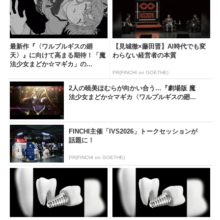
最新作『〈ワルプルギスの廻
【見城徹×藤田晋】AI時代でも変
天〉』に向けて高まる期待！「魔
わらない経営者の本質
法少女まどか☆マギカ」の...
PR(FINCHI on GOETHE)
2人の暁美ほむらが向かい合う…『劇場版 魔
法少女まどか☆マギカ〈ワルプルギスの廻...
FINCHI主催「IVS2026」トークセッションが
話題に！
PR(FINCHI on GOETHE)