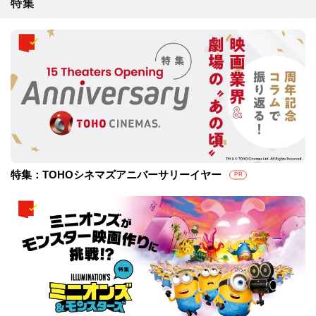
特集
特集：TOHOシネマズアニバーサリーイヤー
PR