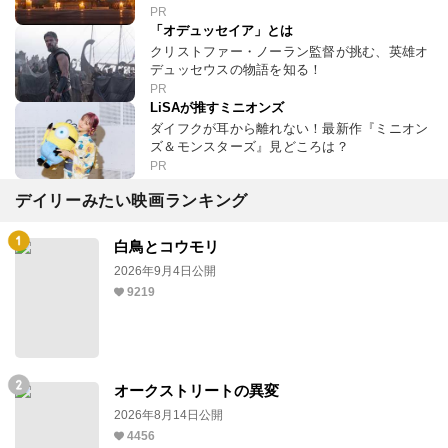
PR
「オデュッセイア」とは
クリストファー・ノーラン監督が挑む、英雄オ
デュッセウスの物語を知る！
PR
LiSAが推すミニオンズ
ダイフクが耳から離れない！最新作『ミニオン
ズ＆モンスターズ』見どころは？
PR
デイリーみたい映画ランキング
白鳥とコウモリ
2026年9月4日公開
9219
オークストリートの異変
2026年8月14日公開
4456