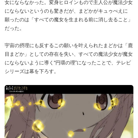
女にならなかった。変身ヒロインもので主人公が魔法少女
にならないというのも驚きだが、まどかがキュゥべえに
願ったのは「すべての魔女を生まれる前に消し去ること」
だった。
宇宙の摂理にも反するこの願いを叶えられたまどかは「鹿
目まどか」としての存在を失い、すべての魔法少女が魔女
にならないように導く“円環の理”になったことで、テレビ
シリーズは幕を下ろす。