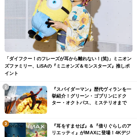
「ダイフクー！のフレーズが耳から離れない！(笑)」ミニオン
ズファミリー、LiSAの『ミニオンズ＆モンスターズ』推しポ
イント
『スパイダーマン』歴代ヴィランを一
挙紹介！グリーン・ゴブリンにドク
ター・オクトパス、ミステリオまで
『耳をすませば』＆『借りぐらしのア
リエッティ』がIMAXに登場！4Kデジ