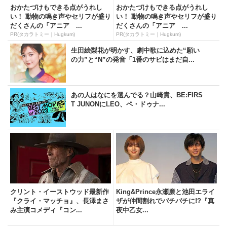
おかたづけもできる点がうれし
おかたづけもできる点がうれし
い！ 動物の鳴き声やセリフが盛り
い！ 動物の鳴き声やセリフが盛り
だくさんの「アニア ...
だくさんの「アニア ...
PR(タカラトミー｜Hugkum)
PR(タカラトミー｜Hugkum)
生田絵梨花が明かす、劇中歌に込めた“願い
の力”と“N”の発音「1番のサビはまだ自...
あの人はなにを選んでる？山崎貴、BE:FIRS
T JUNONにLEO、ペ・ドゥナ...
クリント・イーストウッド最新作
King&Prince永瀬廉と池田エライ
『クライ・マッチョ』、長澤まさ
ザが仲間割れでバチバチに!?『真
み主演コメディ『コン...
夜中乙女...