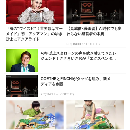
「海の“ワイスピ”！世界観はマー
【見城徹×藤田晋】AI時代でも変
メイド」初「アクアマン」のゆき
わらない経営者の本質
ぽよにアクアライド...
PR(FINCHI on GOETHE)
40年以上スタローンの声を吹き替えてきたレ
ジェンド！ささきいさおが「エクスペンダ...
GOETHEとFINCHIがタッグを組み、新メ
ディアを創設
PR(FINCHI on GOETHE)