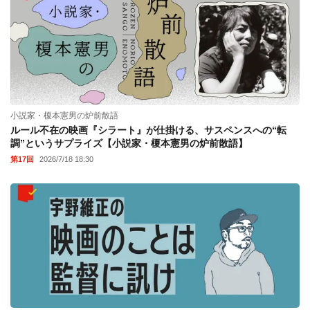
小説家・榎本憲男の炉前散語
ルール不在の映画『シラート』が仕掛ける、サスペンスへの“転
調”というサプライズ【小説家・榎本憲男の炉前散語】
第17回
2026/7/18 18:30