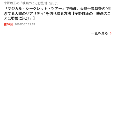
宇野維正の「映画のことは監督に訊け」
『マジカル・シークレット・ツアー』で飛躍。天野千尋監督の“生
きてる人間のリアリティ”を切り取る方法【宇野維正の「映画のこ
とは監督に訊け」】
第30回
2026/6/25 21:15
一覧を見る