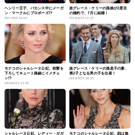
ヘンリー王子、バカンス中にメーガ
故グレース・ケリーの孫娘が2度目
ン・マークルにプロポーズ!?
の婚約で、7月に結婚！
2017/8/8 10:44
2018/3/29 12:15
モナコのシャルレーヌ公妃、前髪を
故グレース・ケリーの孫息子の妻、
下ろしてキュート路線にイメチェ
第2子となる男の子を出産！
ン!?
2018/5/25 18:15
2018/4/23 13:45
シャルレーヌ公妃、レディー・ガガ
モナコのシャルレーヌ公妃、顔は無