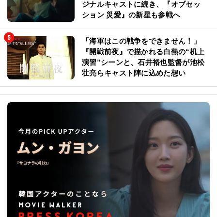
ジナルキャストに続き、『オブセッ
ション 災愛』の新星も参戦へ
「海軍はこの戦争をできません！」
『開戦前夜』で描かれる白熱の“机上
演習”シーンと、石井裕也監督が池松
壮亮らキャスト陣に込めた想い