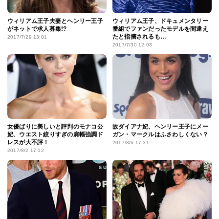
ウィリアム王子夫妻とヘンリー王子
ウィリアム王子、ドキュメンタリー
がネットで求人募集!?
番組でファンだったモデルを間違え
たと指摘されるも…
2017/7/29 13:01
2017/7/30 12:03
女優ばりに美しいと評判のモナコ公
故ダイアナ妃、ヘンリー王子にメー
妃、ウエスト絞りすぎの肩幅強調ド
ガン・マークルはふさわしくない？
レスが大不評！
2017/8/6 17:31
2017/8/2 17:12