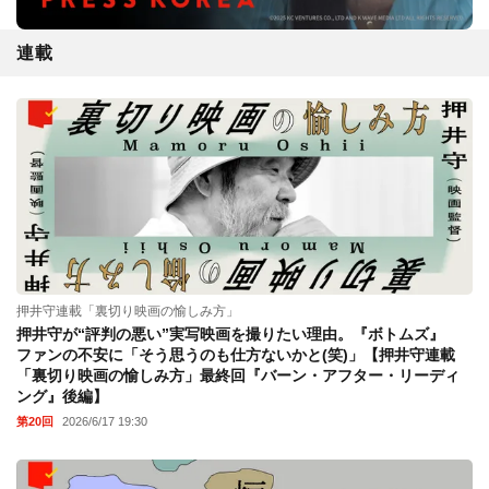
連載
押井守連載「裏切り映画の愉しみ方」
押井守が“評判の悪い”実写映画を撮りたい理由。『ボトムズ』
ファンの不安に「そう思うのも仕方ないかと(笑)」【押井守連載
「裏切り映画の愉しみ方」最終回『バーン・アフター・リーディ
ング』後編】
第20回
2026/6/17 19:30