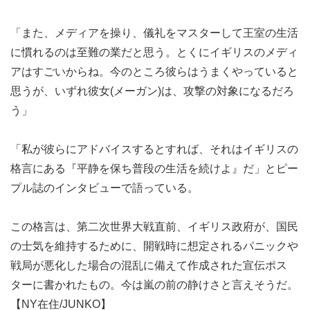
「また、メディアを操り、儀礼をマスターして王室の生活
に慣れるのは至難の業だと思う。とくにイギリスのメディ
アはすごいからね。今のところ彼らはうまくやっていると
思うが、いずれ彼女(メーガン)は、攻撃の対象になるだろ
う」
「私が彼らにアドバイスするとすれば、それはイギリスの
格言にある『平静を保ち普段の生活を続けよ』だ」とピー
プル誌のインタビューで語っている。
この格言は、第二次世界大戦直前、イギリス政府が、国民
の士気を維持するために、開戦時に想定されるパニックや
戦局が悪化した場合の混乱に備えて作成された宣伝ポス
ターに書かれたもの。今は嵐の前の静けさと言えそうだ。
【NY在住/JUNKO】