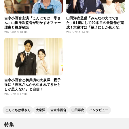
吉永小百合主演『こんにちは、母さ
山田洋次監督「みんなの力ででき
ん』山田洋次監督が明かすオファー
た」91歳にして90本目の最新作が完
理由と撮影秘話
成！大泉洋は「親子にしか見えな
い」と吉永小百合との親子役に自信
2023/8/13 10:00
2023/7/31 14:30
吉永小百合と初共演の大泉洋、親子
役に「吉永さんから生まれてきたと
しか思えない」と自信！
2023/7/13 17:30
こんにちは母さん
大泉洋
吉永小百合
山田洋次
インタビュー
特集