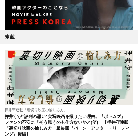
連載
押井守連載「裏切り映画の愉しみ方」
押井守が“評判の悪い”実写映画を撮りたい理由。『ボトムズ』
ファンの不安に「そう思うのも仕方ないかと(笑)」【押井守連載
「裏切り映画の愉しみ方」最終回『バーン・アフター・リーディ
ング』後編】