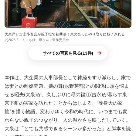
大泉洋と吉永小百合が親子役で初共演！息の合ったやり取りに魅了される
[c]2023「こんにちは、母さん」製作委員会
すべての写真を見る(13件)
本作は、大企業の人事部長として神経をすり減らし、家で
は妻との離婚問題、娘の舞(
永野芽郁
)との関係に頭を悩ま
せる昭夫(大泉)が、久しぶりに母の福江(吉永)が暮らす東
京下町の実家を訪れたことからはじまる、“等身大の家
族”を描く物語。変わりゆく令和の時代に、いつまでも変
わらない親子のつながり、人の温かさを映しだしていく。
大泉は「とても共感できるシーンが多かった」と脚本を読