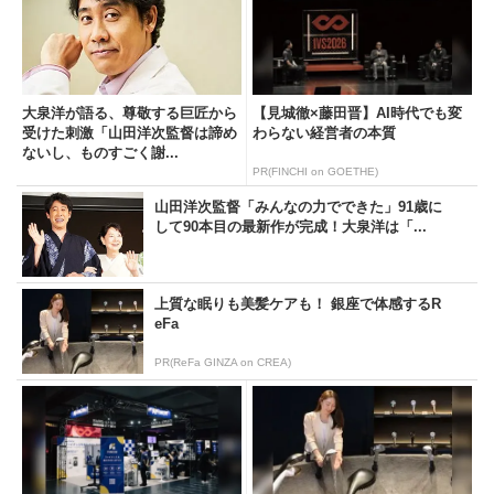
大泉洋が語る、尊敬する巨匠から
【見城徹×藤田晋】AI時代でも変
受けた刺激「山田洋次監督は諦め
わらない経営者の本質
ないし、ものすごく謝...
PR(FINCHI on GOETHE)
山田洋次監督「みんなの力でできた」91歳に
して90本目の最新作が完成！大泉洋は「...
上質な眠りも美髪ケアも！ 銀座で体感するR
eFa
PR(ReFa GINZA on CREA)