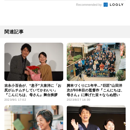
Recommended by
関連記事
吉永小百合が、“息子”大泉洋に「お
脚本づくりに1年半…“巨匠”山田洋
尻がムチムチしていてかわいい」
次が90本目の監督作『こんにちは、
『こんにちは、母さん』舞台挨拶
母さん』に捧げた並々ならぬ想い
2023/9/1 17:02
2023/8/27 14:30