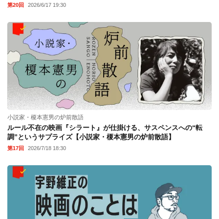
第20回
2026/6/17 19:30
小説家・榎本憲男の炉前散語
ルール不在の映画『シラート』が仕掛ける、サスペンスへの“転
調”というサプライズ【小説家・榎本憲男の炉前散語】
第17回
2026/7/18 18:30