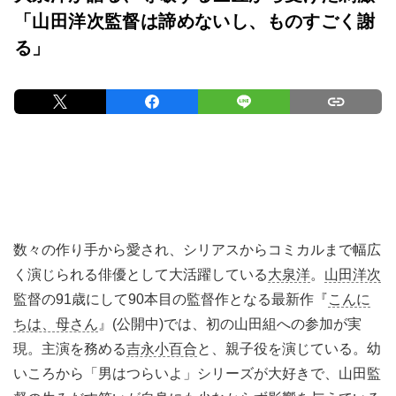
「山田洋次監督は諦めないし、ものすごく謝
る」
数々の作り手から愛され、シリアスからコミカルまで幅広
く演じられる俳優として大活躍している
大泉洋
。
山田洋次
監督の91歳にして90本目の監督作となる最新作『
こんに
ちは、母さん
』(公開中)では、初の山田組への参加が実
現。主演を務める
吉永小百合
と、親子役を演じている。幼
いころから「男はつらいよ」シリーズが大好きで、山田監