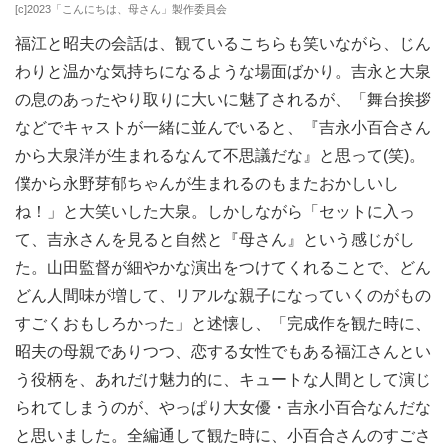
[c]2023「こんにちは、母さん」製作委員会
福江と昭夫の会話は、観ているこちらも笑いながら、じん
わりと温かな気持ちになるような場面ばかり。吉永と大泉
の息のあったやり取りに大いに魅了されるが、「舞台挨拶
などでキャストが一緒に並んでいると、『吉永小百合さん
から大泉洋が生まれるなんて不思議だな』と思って(笑)。
僕から永野芽郁ちゃんが生まれるのもまたおかしいし
ね！」と大笑いした大泉。しかしながら「セットに入っ
て、吉永さんを見ると自然と『母さん』という感じがし
た。山田監督が細やかな演出をつけてくれることで、どん
どん人間味が増して、リアルな親子になっていくのがもの
すごくおもしろかった」と述懐し、「完成作を観た時に、
昭夫の母親でありつつ、恋する女性でもある福江さんとい
う役柄を、あれだけ魅力的に、キュートな人間として演じ
られてしまうのが、やっぱり大女優・吉永小百合なんだな
と思いました。全編通して観た時に、小百合さんのすごさ