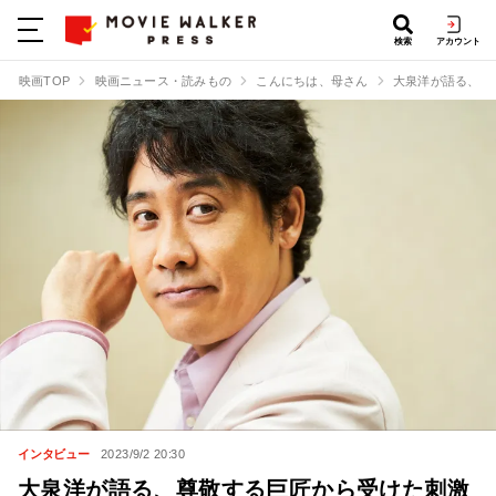
検索
アカウント
映画TOP
映画ニュース・読みもの
こんにちは、母さん
大泉洋が語る、尊
インタビュー
2023/9/2 20:30
大泉洋が語る、尊敬する巨匠から受けた刺激