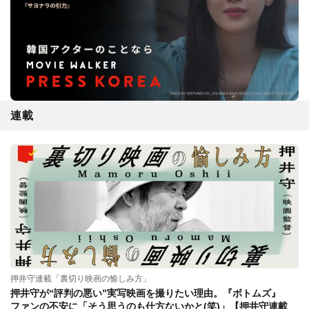
連載
押井守連載「裏切り映画の愉しみ方」
押井守が“評判の悪い”実写映画を撮りたい理由。『ボトムズ』
ファンの不安に「そう思うのも仕方ないかと(笑)」【押井守連載