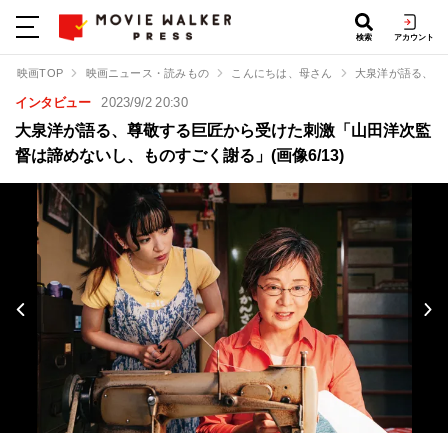
検索
アカウント
映画TOP
映画ニュース・読みもの
こんにちは、母さん
大泉洋が語る、尊
インタビュー
2023/9/2 20:30
大泉洋が語る、尊敬する巨匠から受けた刺激「山田洋次監
督は諦めないし、ものすごく謝る」(画像6/13)