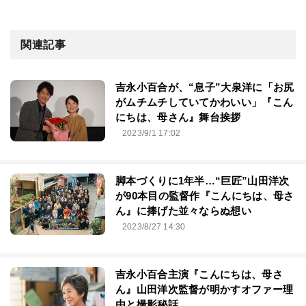
関連記事
吉永小百合が、“息子”大泉洋に「お尻
がムチムチしていてかわいい」『こん
にちは、母さん』舞台挨拶
2023/9/1 17:02
脚本づくりに1年半…“巨匠”山田洋次
が90本目の監督作『こんにちは、母さ
ん』に捧げた並々ならぬ想い
2023/8/27 14:30
吉永小百合主演『こんにちは、母さ
ん』山田洋次監督が明かすオファー理
由と撮影秘話