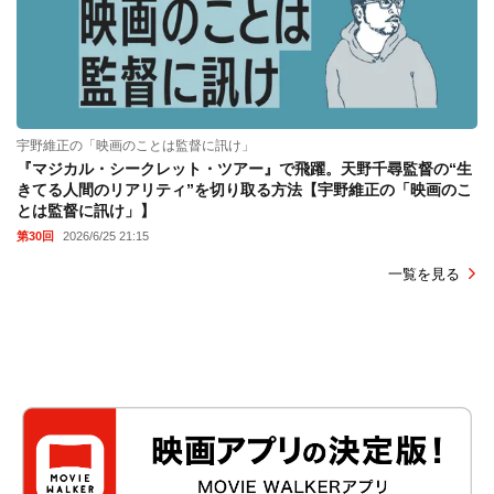
宇野維正の「映画のことは監督に訊け」
『マジカル・シークレット・ツアー』で飛躍。天野千尋監督の“生
きてる人間のリアリティ”を切り取る方法【宇野維正の「映画のこ
とは監督に訊け」】
第30回
2026/6/25 21:15
一覧を見る