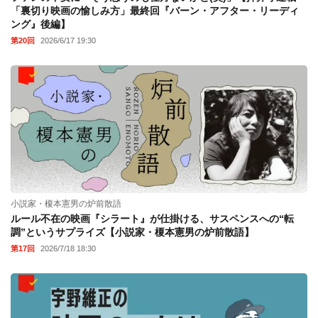
「裏切り映画の愉しみ方」最終回『バーン・アフター・リーディ
ング』後編】
第20回
2026/6/17 19:30
小説家・榎本憲男の炉前散語
ルール不在の映画『シラート』が仕掛ける、サスペンスへの“転
調”というサプライズ【小説家・榎本憲男の炉前散語】
第17回
2026/7/18 18:30