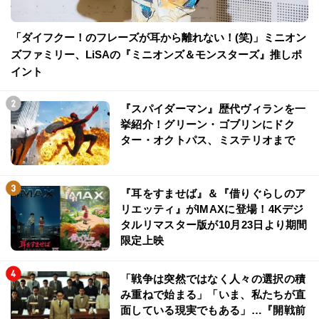
「ダイフクー！のフレーズが耳から離れない！(笑)」ミニオン
ズファミリー、LiSAの『ミニオンズ＆モンスターズ』推しポ
イント
『スパイダーマン』歴代ヴィランを一
挙紹介！グリーン・ゴブリンにドク
ター・オクトパス、ミステリオまで
『耳をすませば』＆『借りぐらしのア
リエッティ』がIMAXに登場！4Kデジ
タルリマスター版が10月23日より期間
限定上映
「戦争は突然ではなく人々の選択の積
み重ねで始まる」「いま、私たちが直
面している現実でもある」…『開戦前