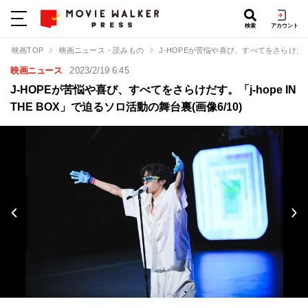
検索
アカウント
映画TOP
映画ニュース・読みもの
J-HOPEが苦悩や喜び、すべてをさらけだす。「
映画ニュース
2023/2/19 6:45
J-HOPEが苦悩や喜び、すべてをさらけだす。「j-hope IN
THE BOX」で迫るソロ活動の舞台裏(画像6/10)