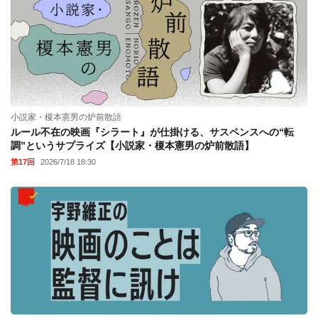
小説家・榎本憲男の炉前散語
ルール不在の映画『シラート』が仕掛ける、サスペンスへの“転
調”というサプライズ【小説家・榎本憲男の炉前散語】
第17回
2026/7/18 18:30