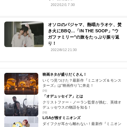
2022/12/1 7:30
オソロのパジャマ、熱唱カラオケ、焚
き火にBBQ…「IN THE SOOP」"ウ
ガファミリー"の旅をたっぷり振り返
り！
2022/8/12 21:30
映画ネタが盛りだくさん！
いくつ見つけた？最新作『ミニオンズ＆モンス
ターズ』は“映画作り”に奔走！
PR
「オデュッセイア」とは
クリストファー・ノーラン監督が挑む、英雄オ
デュッセウスの物語を知る！
PR
LiSAが推すミニオンズ
ダイフクが耳から離れない！最新作『ミニオン