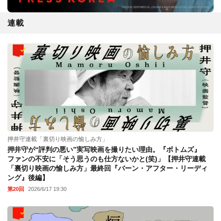
連載
押井守連載「裏切り映画の愉しみ方」
押井守が“評判の悪い”実写映画を撮りたい理由。『ボトムズ』
ファンの不安に「そう思うのも仕方ないかと(笑)」【押井守連載
「裏切り映画の愉しみ方」最終回『バーン・アフター・リーディ
ング』後編】
第20回
2026/6/17 19:30