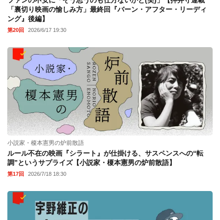
ファンの不安に「そう思うのも仕方ないかと(笑)」【押井守連載
「裏切り映画の愉しみ方」最終回『バーン・アフター・リーディ
ング』後編】
第20回
2026/6/17 19:30
小説家・榎本憲男の炉前散語
ルール不在の映画『シラート』が仕掛ける、サスペンスへの“転
調”というサプライズ【小説家・榎本憲男の炉前散語】
第17回
2026/7/18 18:30