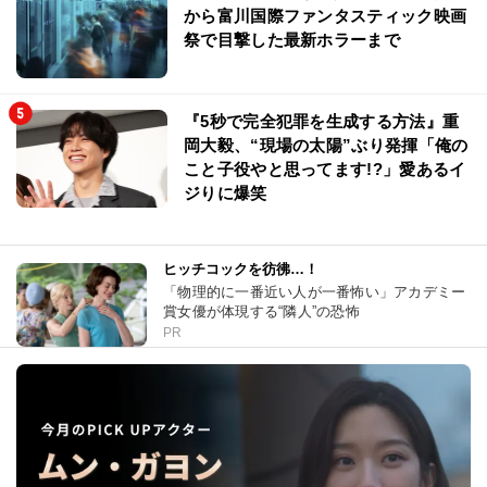
から富川国際ファンタスティック映画
祭で目撃した最新ホラーまで
『5秒で完全犯罪を生成する方法』重
岡大毅、“現場の太陽”ぶり発揮「俺の
こと子役やと思ってます!?」愛あるイ
ジりに爆笑
ヒッチコックを彷彿…！
「物理的に一番近い人が一番怖い」アカデミー
賞女優が体現する“隣人”の恐怖
PR