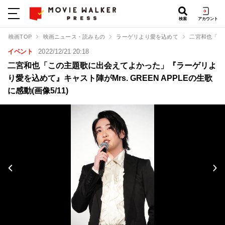
検索
アカウント
映画TOP
映画ニュース・読みもの
ラーゲリより愛を込めて
二宮和也「この
イベント
2022/12/21 20:18
二宮和也「この主題歌に出会えてよかった」『ラーゲリよ
り愛を込めて』キャスト陣がMrs. GREEN APPLEの生歌
に感動(画像5/11)