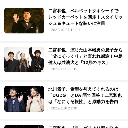
二宮和也、ベルベットタキシードで
レッドカーペットを闊歩！スタイリッ
シュ＆キュートな装いに注目
2022/10/27 19:30
二宮和也、演じた山本幡男の息子から
「父にそっくり」と言われ感謝！中島
健人は共演犬と「12月のキス」
2022/12/9 20:19
北川景子、希望を与えてくれるのは
「DGDG」とDAI語で回答！二宮和也
は「なにくそ根性」と原動力を告白
2022/11/8 21:30