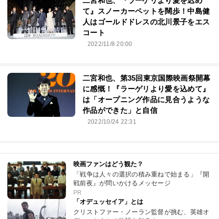
二宮和也、『ラーゲリより愛を込め
て』スノーカーペットを闊歩！中島健
人はゴールドドレスの北川景子をエス
コート
2022/11/8 20:00
二宮和也、第35回東京国際映画祭開幕
に感慨！『ラーゲリより愛を込めて』
は「オープニング作品に見合うような
作品ができた」と自信
2022/10/24 22:31
映画ファンはどう観た？
「戦争は人々の選択の積み重ねで始まる」『開
戦前夜』が問いかけるメッセージ
PR
「オデュッセイア」とは
クリストファー・ノーラン監督が挑む、英雄オ