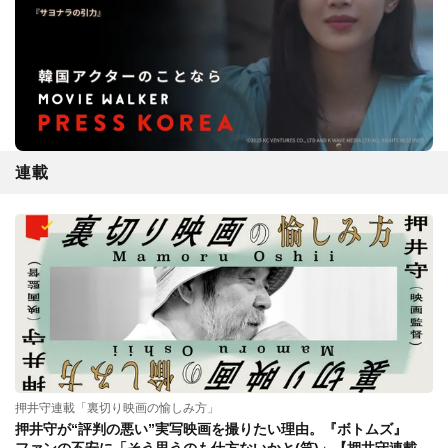
連載
押井守連載「裏切り映画の愉しみ方」
押井守が“評判の悪い”実写映画を撮りたい理由。『ボトムズ』