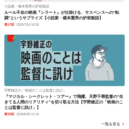
小説家・榎本憲男の炉前散語
ルール不在の映画『シラート』が仕掛ける、サスペンスへの“転
調”というサプライズ【小説家・榎本憲男の炉前散語】
第17回
2026/7/18 18:30
宇野維正の「映画のことは監督に訊け」
『マジカル・シークレット・ツアー』で飛躍。天野千尋監督の“生
きてる人間のリアリティ”を切り取る方法【宇野維正の「映画のこ
とは監督に訊け」】
第30回
2026/6/25 21:15
一覧を見る