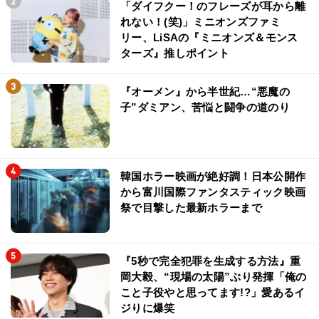
「ダイフクー！のフレーズが耳から離
れない！(笑)」ミニオンズファミ
リー、LiSAの『ミニオンズ＆モンス
ターズ』推しポイント
『オーメン』から半世紀…“悪魔の
子”ダミアン、苦悩と闘争の道のり
韓国ホラー映画が絶好調！日本公開作
から富川国際ファンタスティック映画
祭で目撃した最新ホラーまで
『5秒で完全犯罪を生成する方法』重
岡大毅、“現場の太陽”ぶり発揮「俺の
こと子役やと思ってます!?」愛あるイ
ジりに爆笑