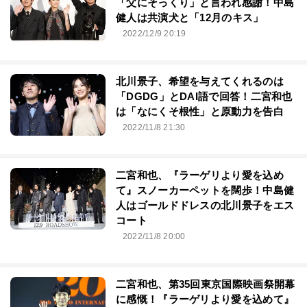
「父にそっくり」と言われ感謝！中島
健人は共演犬と「12月のキス」
2022/12/9 20:19
北川景子、希望を与えてくれるのは
「DGDG」とDAI語で回答！二宮和也
は「なにくそ根性」と原動力を告白
2022/11/8 21:30
二宮和也、『ラーゲリより愛を込め
て』スノーカーペットを闊歩！中島健
人はゴールドドレスの北川景子をエス
コート
2022/11/8 20:00
二宮和也、第35回東京国際映画祭開幕
に感慨！『ラーゲリより愛を込めて』