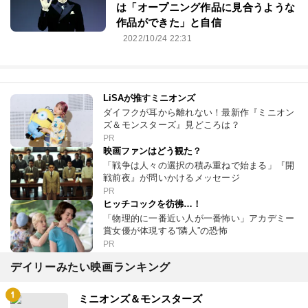
は「オープニング作品に見合うような
作品ができた」と自信
2022/10/24 22:31
LiSAが推すミニオンズ
ダイフクが耳から離れない！最新作『ミニオン
ズ＆モンスターズ』見どころは？
PR
映画ファンはどう観た？
「戦争は人々の選択の積み重ねで始まる」『開
戦前夜』が問いかけるメッセージ
PR
ヒッチコックを彷彿…！
「物理的に一番近い人が一番怖い」アカデミー
賞女優が体現する“隣人”の恐怖
PR
デイリーみたい映画ランキング
ミニオンズ＆モンスターズ