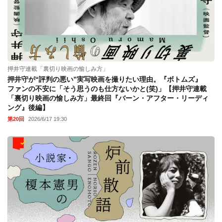
押井守連載「裏切り映画の愉しみ方」
押井守が“評判の悪い”実写映画を撮りたい理由。『ボトムズ』
ファンの不安に「そう思うのも仕方ないかと(笑)」【押井守連載
「裏切り映画の愉しみ方」最終回『バーン・アフター・リーディ
ング』後編】
第20回
2026/6/17 19:30