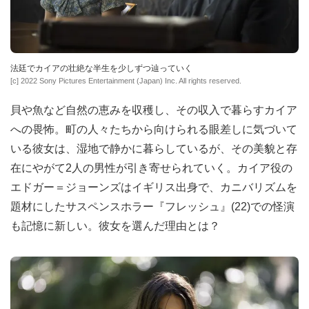
法廷でカイアの壮絶な半生を少しずつ辿っていく
[c] 2022 Sony Pictures Entertainment (Japan) Inc. All rights reserved.
貝や魚など自然の恵みを収穫し、その収入で暮らすカイア
への畏怖。町の人々たちから向けられる眼差しに気づいて
いる彼女は、湿地で静かに暮らしているが、その美貌と存
在にやがて2人の男性が引き寄せられていく。カイア役の
エドガー＝ジョーンズはイギリス出身で、カニバリズムを
題材にしたサスペンスホラー『フレッシュ』(22)での怪演
も記憶に新しい。彼女を選んだ理由とは？