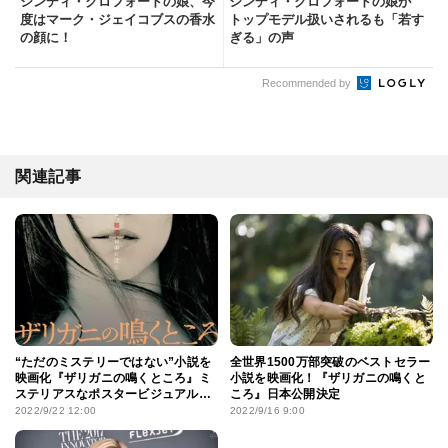
シンディ・クロフォードの娘、今
シンディ・クロフォードの娘が
度はマーク・ジェイコブスの香水
トップモデル扱いされるも「若す
の顔に！
ぎる」の声
Recommended by
関連記事
“ただのミステリーではない”小説を
全世界1500万部突破のベストセラー
映画化『ザリガニの鳴くところ』ミ
小説を映画化！『ザリガニの鳴くと
ステリアスなポスタービジュアルが
ころ』日本公開決定
到着！
2022/9/22 12:00
2022/9/16 9:00