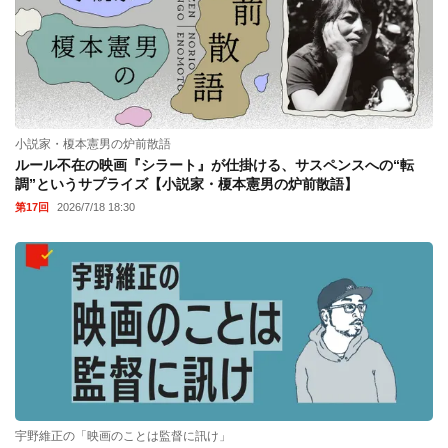
小説家・榎本憲男の炉前散語
ルール不在の映画『シラート』が仕掛ける、サスペンスへの“転
調”というサプライズ【小説家・榎本憲男の炉前散語】
第17回
2026/7/18 18:30
宇野維正の「映画のことは監督に訊け」