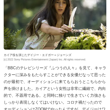
カイア役を演じたデイジー・エドガー＝ジョーンズ
[c] 2022 Sony Pictures Entertainment (Japan) Inc. All rights reserved.
「BBCのテレビシリーズ『ふつうの人々』を見て、キャラ
クターに深みをもたらすことができる女優だなって思った
のが最初で、オーディションに来てもらおうとこちらから
声を掛けました。カイアという女性は非常に繊細で、内向
的で、不器用である。と同時に独りで生きていく力強さも
しっかり表現しなくてはいけない。コロナ禍だったので
オーディションはZOOMでやったんですが、デイジーはワ