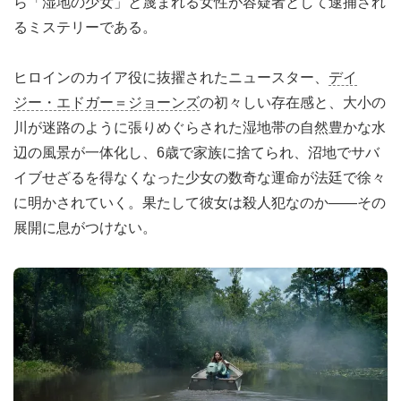
ら「湿地の少女」と蔑まれる女性が容疑者として逮捕され
るミステリーである。
ヒロインのカイア役に抜擢されたニュースター、
デイ
ジー・エドガー＝ジョーンズ
の初々しい存在感と、大小の
川が迷路のように張りめぐらされた湿地帯の自然豊かな水
辺の風景が一体化し、6歳で家族に捨てられ、沼地でサバ
イブせざるを得なくなった少女の数奇な運命が法廷で徐々
に明かされていく。果たして彼女は殺人犯なのか――その
展開に息がつけない。