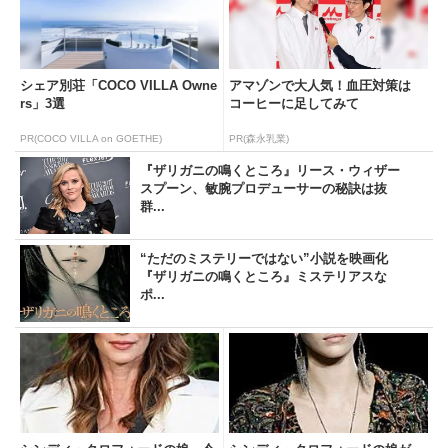
シェア別荘「COCO VILLA Owne
アマゾンで大人気！血圧対策は
rs」3選
コーヒーに足してみて
PR(COCO VILLA on GOETHE)
PR(森永乳業)
『ザリガニの鳴くところ』リース・ウィザー
スプーン、敏腕プロデューサーの秘訣は抜
群...
“ただのミステリーではない”小説を映画化
『ザリガニの鳴くところ』ミステリアスな
ポ...