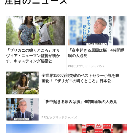
注目のニュース
『ザリガニの鳴くところ』オリ
「夜中起きる原因は脳」4時間睡
ヴィア・ニューマン監督が明か
眠の人必見
す、キャスティング秘話と...
PR(ビタブリッドジャパン)
全世界1500万部突破のベストセラー小説を映
画化！『ザリガニの鳴くところ』日本公...
「夜中起きる原因は脳」4時間睡眠の人必見
PR(ビタブリッドジャパン)