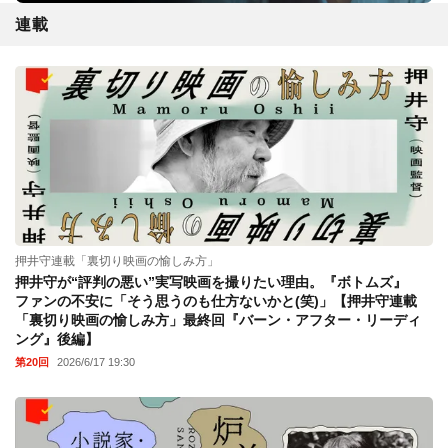
連載
押井守連載「裏切り映画の愉しみ方」
押井守が“評判の悪い”実写映画を撮りたい理由。『ボトムズ』
ファンの不安に「そう思うのも仕方ないかと(笑)」【押井守連載
「裏切り映画の愉しみ方」最終回『バーン・アフター・リーディ
ング』後編】
第20回
2026/6/17 19:30