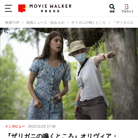
検索
アカウント
映画TOP
映画ニュース・読みもの
ザリガニの鳴くところ
『ザリガニの鳴
インタビュー
2022/11/23 17:30
『ザリガニの鳴くところ』オリヴィア・