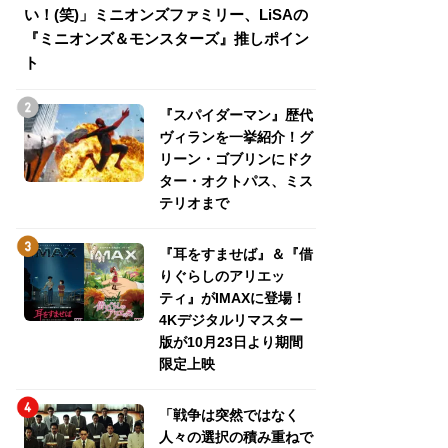
い！(笑)」ミニオンズファミリー、LiSAの
介！グリーン・ゴ
『ミニオンズ＆モンスターズ』推しポイン
トパス、ミステリ
ト
『スパイダーマン』歴代
ヴィランを一挙紹介！グ
リーン・ゴブリンにドク
ター・オクトパス、ミス
テリオまで
『耳をすませば』＆『借
りぐらしのアリエッ
ティ』がIMAXに登場！
4Kデジタルリマスター
版が10月23日より期間
限定上映
「戦争は突然ではなく
人々の選択の積み重ねで