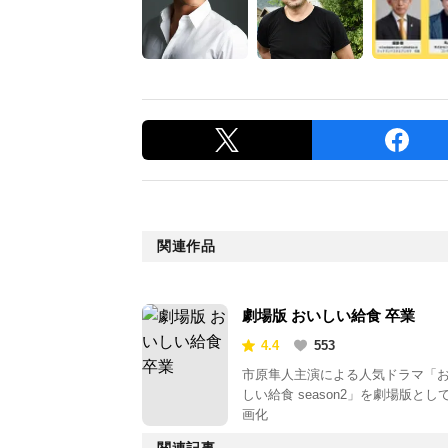
関連作品
劇場版 おいしい給食 卒業
4.4
553
市原隼人主演による人気ドラマ「
しい給食 season2」を劇場版とし
画化
関連記事