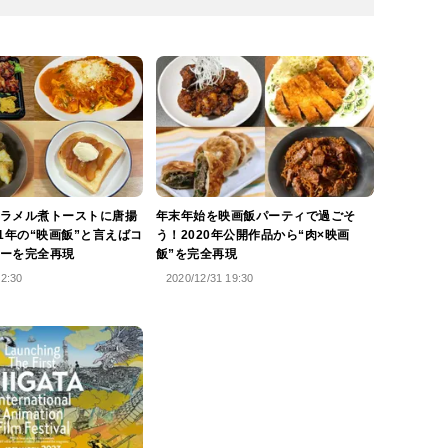
ラメル煮トーストに唐揚
年末年始を映画飯パーティで過ごそ
21年の“映画飯”と言えばコ
う！2020年公開作品から“肉×映画
ーを完全再現
飯”を完全再現
22:30
2020/12/31 19:30