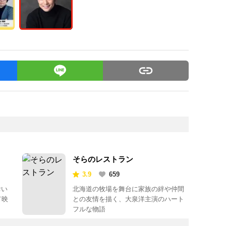
そらのレストラン
3.9
659
おい
北海道の牧場を舞台に家族の絆や仲間
て映
との友情を描く、大泉洋主演のハート
フルな物語