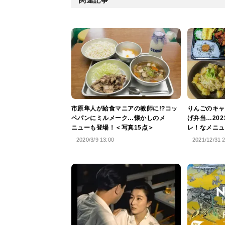
市原隼人が給食マニアの教師に!?コッ
りんごのキャ
ペパンにミルメーク…懐かしのメ
げ弁当…20
ニューも登場！＜写真15点＞
レ！なメニュ
2020/3/9 13:00
2021/12/31 