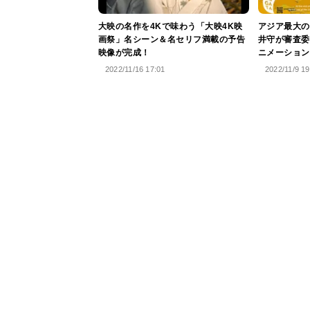
大映の名作を4Kで味わう「大映4K映
アジア最大の
画祭」名シーン＆名セリフ満載の予告
井守が審査委
映像が完成！
ニメーション
2022/11/16 17:01
2022/11/9 19