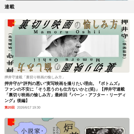
連載
押井守連載「裏切り映画の愉しみ方」
押井守が“評判の悪い”実写映画を撮りたい理由。『ボトムズ』
ファンの不安に「そう思うのも仕方ないかと(笑)」【押井守連載
「裏切り映画の愉しみ方」最終回『バーン・アフター・リーディ
ング』後編】
第20回
2026/6/17 19:30