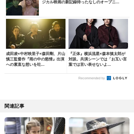
ジカル映画の新記録待ったなしのオープニ...
成田凌×中村映里子×森田剛、片山
『正体』横浜流星×森本慎太郎が
慎三監督作『雨の中の慾情』出演
対談。共演シーンでは「お互い言
への素直な想いを吐...
葉では言い表せないよ...
Recommended by
関連記事