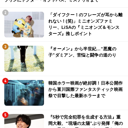
「ダイフクー！のフレーズが耳から離
れない！(笑)」ミニオンズファミ
リー、LiSAの『ミニオンズ＆モンス
ターズ』推しポイント
『オーメン』から半世紀…“悪魔の
子”ダミアン、苦悩と闘争の道のり
韓国ホラー映画が絶好調！日本公開作
から富川国際ファンタスティック映画
祭で目撃した最新ホラーまで
『5秒で完全犯罪を生成する方法』重
岡大毅、“現場の太陽”ぶり発揮「俺の