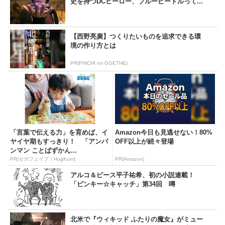
史を持つDCヒーロー、ブルービートルって...
【西野亮廣】つくりたいものを追求できる環
境の作り方とは
PR(FINCHI on GOETHE)
「言葉で伝える力」を育めば、イ
Amazon今日も見逃せない！80%
ヤイヤ期もすっきり！ 「アンパ
OFF以上が続々登場
ンマン ことばずかん...
PR(セガフェイブ｜HugKum)
PR(Amazon)
アルコ＆ピース平子祐希、初の小説連載！
「ピンキー☆キャッチ」第34回 噂
北米で『ウィキッド ふたりの魔女』がミュー