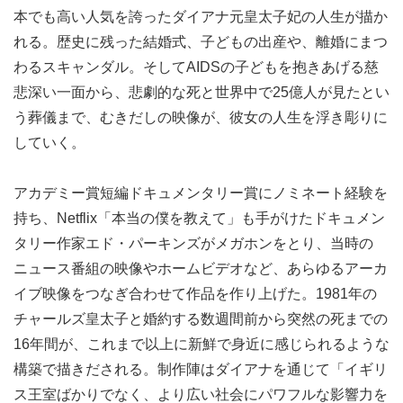
本でも高い人気を誇ったダイアナ元皇太子妃の人生が描か
れる。歴史に残った結婚式、子どもの出産や、離婚にまつ
わるスキャンダル。そしてAIDSの子どもを抱きあげる慈
悲深い一面から、悲劇的な死と世界中で25億人が見たとい
う葬儀まで、むきだしの映像が、彼女の人生を浮き彫りに
していく。
アカデミー賞短編ドキュメンタリー賞にノミネート経験を
持ち、Netflix「本当の僕を教えて」も手がけたドキュメン
タリー作家エド・パーキンズがメガホンをとり、当時の
ニュース番組の映像やホームビデオなど、あらゆるアーカ
イブ映像をつなぎ合わせて作品を作り上げた。1981年の
チャールズ皇太子と婚約する数週間前から突然の死までの
16年間が、これまで以上に新鮮で身近に感じられるような
構築で描きだされる。制作陣はダイアナを通じて「イギリ
ス王室ばかりでなく、より広い社会にパワフルな影響力を