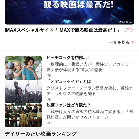
IMAXスペシャルサイト「IMAXで観る映画は最高だ！」
PR
一覧を見る
ヒッチコックを彷彿…！
「物理的に一番近い人が一番怖い」アカデミー
賞女優が体現する“隣人”の恐怖
PR
「オデュッセイア」とは
クリストファー・ノーラン監督が挑む、英雄オ
デュッセウスの物語を知る！
PR
映画ファンはどう観た？
「戦争は人々の選択の積み重ねで始まる」『開
戦前夜』が問いかけるメッセージ
PR
デイリーみたい映画ランキング