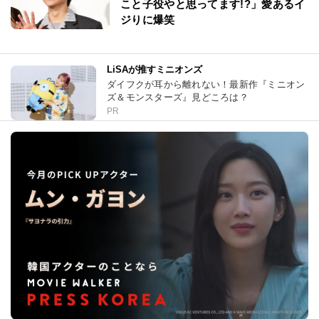
こと子役やと思ってます!?」愛あるイ
ジりに爆笑
LiSAが推すミニオンズ
ダイフクが耳から離れない！最新作『ミニオン
ズ＆モンスターズ』見どころは？
PR