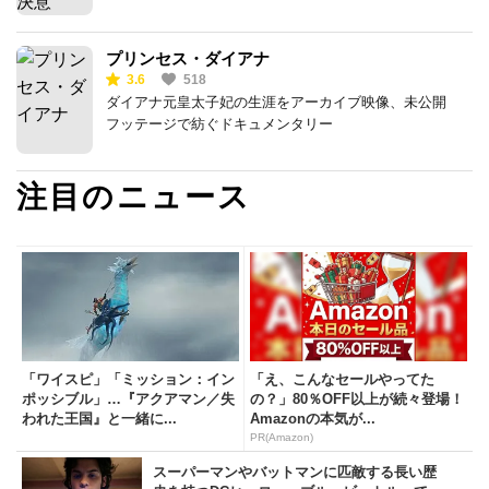
プリンセス・ダイアナ
3.6
518
ダイアナ元皇太子妃の生涯をアーカイブ映像、未公開
フッテージで紡ぐドキュメンタリー
注目のニュース
「ワイスピ」「ミッション：イン
「え、こんなセールやってた
ポッシブル」…『アクアマン／失
の？」80％OFF以上が続々登場！
われた王国』と一緒に...
Amazonの本気が...
PR(Amazon)
スーパーマンやバットマンに匹敵する長い歴