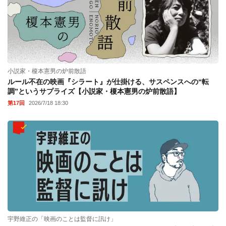
小説家・榎本憲男の炉前散語
ルール不在の映画『シラート』が仕掛ける、サスペンスへの“転
調”というサプライズ【小説家・榎本憲男の炉前散語】
第17回
2026/7/18 18:30
宇野維正の「映画のことは監督に訊け」