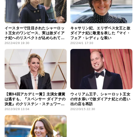
イースターで注目されたシャーロッ
キャサリン妃、エリザベス女王と故
ト王女のワンピース、実は故ダイア
ダイアナ妃に敬意を表した『マイ・
ナ妃へのリスペクトが込められてい
フェア・レディ』な装い
た!?
2022/4/28 19:30
2022/4/1 17:30
【第94回アカデミー賞】主演女優賞
ウィリアム王子、シャーロット王女
は逃すも、『スペンサー ダイアナの
の付き添いで故ダイアナ妃との思い
決意』のクリステン・スチュワート
出の店を再訪
に注目集まる！
2022/3/28 13:04
2022/3/15 22:30