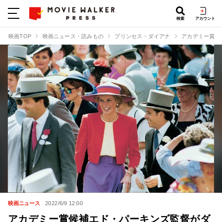
検索
アカウント
映画TOP
映画ニュース・読みもの
プリンセス・ダイアナ
アカデミー賞候
映画ニュース
2022/6/9 12:00
アカデミー賞候補エド・パーキンズ監督がダ