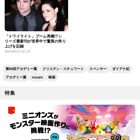
「トワイライト」ブーム再燃!?シ
リーズ最新刊が世界中で驚異の売り
上げを記録
2020/8/16 20:15
第94回アカデミー賞
クリステン・スチュワート
スペンサー
ダイアナ妃
アカデミー賞
oscars
映画
特集