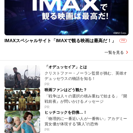
IMAXスペシャルサイト「IMAXで観る映画は最高だ！」
PR
一覧を見る
「オデュッセイア」とは
クリストファー・ノーラン監督が挑む、英雄オ
デュッセウスの物語を知る！
PR
映画ファンはどう観た？
「戦争は人々の選択の積み重ねで始まる」『開
戦前夜』が問いかけるメッセージ
PR
ヒッチコックを彷彿…！
「物理的に一番近い人が一番怖い」アカデミー
賞女優が体現する“隣人”の恐怖
PR