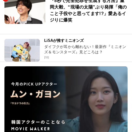
『5秒で完全犯罪を生成する方法』重
岡大毅、“現場の太陽”ぶり発揮「俺の
こと子役やと思ってます!?」愛あるイ
ジりに爆笑
LiSAが推すミニオンズ
ダイフクが耳から離れない！最新作『ミニオン
ズ＆モンスターズ』見どころは？
PR