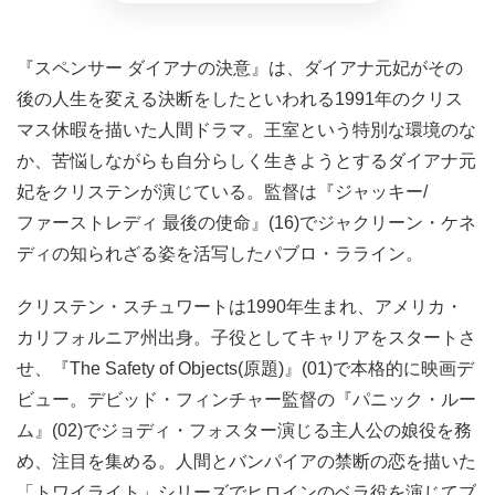
『スペンサー ダイアナの決意』は、ダイアナ元妃がその
後の人生を変える決断をしたといわれる1991年のクリス
マス休暇を描いた人間ドラマ。王室という特別な環境のな
か、苦悩しながらも自分らしく生きようとするダイアナ元
妃をクリステンが演じている。監督は『ジャッキー/
ファーストレディ 最後の使命』(16)でジャクリーン・ケネ
ディの知られざる姿を活写したパブロ・ラライン。
クリステン・スチュワートは1990年生まれ、アメリカ・
カリフォルニア州出身。子役としてキャリアをスタートさ
せ、『The Safety of Objects(原題)』(01)で本格的に映画デ
ビュー。デビッド・フィンチャー監督の『パニック・ルー
ム』(02)でジョディ・フォスター演じる主人公の娘役を務
め、注目を集める。人間とバンパイアの禁断の恋を描いた
「トワイライト」シリーズでヒロインのベラ役を演じてブ