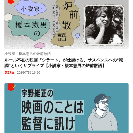
小説家・榎本憲男の炉前散語
ルール不在の映画『シラート』が仕掛ける、サスペンスへの“転
調”というサプライズ【小説家・榎本憲男の炉前散語】
第17回
2026/7/18 18:30