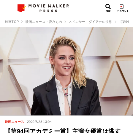
検索
アカウント
映画TOP
映画ニュース・読みもの
スペンサー ダイアナの決意
【第94
映画ニュース
2022/3/28 13:04
【第94回アカデミー賞】主演女優賞は逃す