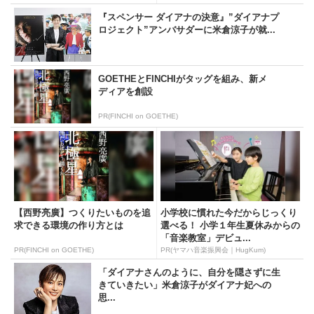
『スペンサー ダイアナの決意』”ダイアナプ
ロジェクト”アンバサダーに米倉涼子が就...
GOETHEとFINCHIがタッグを組み、新メ
ディアを創設
PR(FINCHI on GOETHE)
【西野亮廣】つくりたいものを追
小学校に慣れた今だからじっくり
求できる環境の作り方とは
選べる！ 小学１年生夏休みからの
「音楽教室」デビュ...
PR(FINCHI on GOETHE)
PR(ヤマハ音楽振興会｜HugKum)
「ダイアナさんのように、自分を隠さずに生
きていきたい」米倉涼子がダイアナ妃への
思...