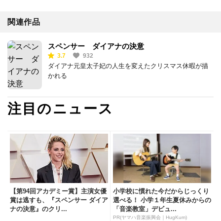
関連作品
スペンサー ダイアナの決意
3.7
932
ダイアナ元皇太子妃の人生を変えたクリスマス休暇が描
かれる
注目のニュース
【第94回アカデミー賞】主演女優
小学校に慣れた今だからじっくり
賞は逃すも、『スペンサー ダイア
選べる！ 小学１年生夏休みからの
ナの決意』のクリ...
「音楽教室」デビュ...
PR(ヤマハ音楽振興会｜HugKum)