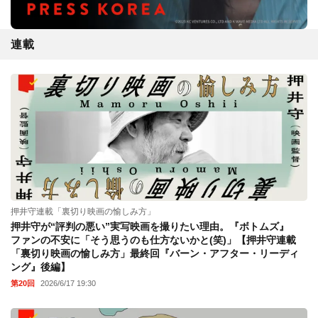
連載
押井守連載「裏切り映画の愉しみ方」
押井守が“評判の悪い”実写映画を撮りたい理由。『ボトムズ』
ファンの不安に「そう思うのも仕方ないかと(笑)」【押井守連載
「裏切り映画の愉しみ方」最終回『バーン・アフター・リーディ
ング』後編】
第20回
2026/6/17 19:30