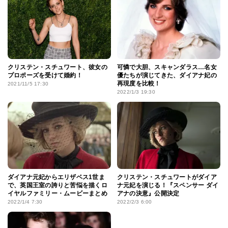
クリステン・スチュワート、彼女の
可憐で大胆、スキャンダラス…名女
プロポーズを受けて婚約！
優たちが演じてきた、ダイアナ妃の
再現度を比較！
2021/11/5 17:30
2022/1/3 19:30
ダイアナ元妃からエリザベス1世ま
クリステン・スチュワートがダイア
で、英国王室の誇りと苦悩を描くロ
ナ元妃を演じる！『スペンサー ダイ
イヤルファミリー・ムービーまとめ
アナの決意』公開決定
2022/1/4 7:30
2022/2/3 6:00