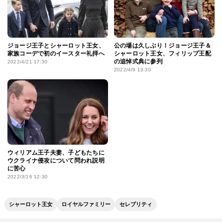
ジョージ王子とシャーロット王女、
公の場は久しぶり！ジョージ王子＆
家族コーデで初のイースター礼拝へ
シャーロット王女、フィリップ王配
の追悼式典に参列
2022/4/21 17:30
2022/4/9 13:30
ウィリアム王子夫妻、子どもたちに
ウクライナ侵攻について問われ説明
に苦心
2022/3/16 12:30
シャーロット王女
ロイヤルファミリー
セレブリティ