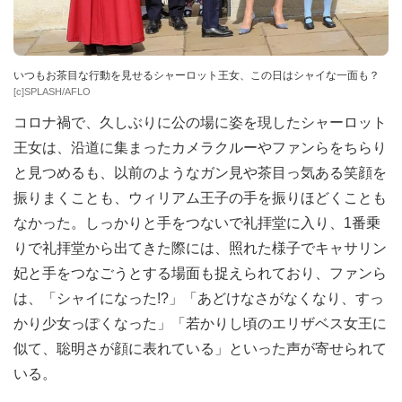
いつもお茶目な行動を見せるシャーロット王女、この日はシャイな一面も？
[c]SPLASH/AFLO
コロナ禍で、久しぶりに公の場に姿を現したシャーロット
王女は、沿道に集まったカメラクルーやファンらをちらり
と見つめるも、以前のようなガン見や茶目っ気ある笑顔を
振りまくことも、ウィリアム王子の手を振りほどくことも
なかった。しっかりと手をつないで礼拝堂に入り、1番乗
りで礼拝堂から出てきた際には、照れた様子でキャサリン
妃と手をつなごうとする場面も捉えられており、ファンら
は、「シャイになった!?」「あどけなさがなくなり、すっ
かり少女っぽくなった」「若かりし頃のエリザベス女王に
似て、聡明さが顔に表れている」といった声が寄せられて
いる。