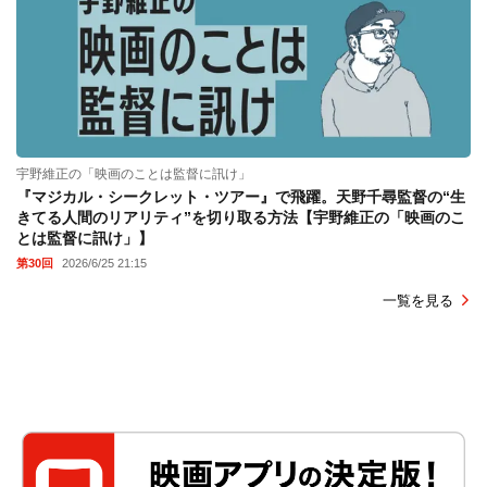
宇野維正の「映画のことは監督に訊け」
『マジカル・シークレット・ツアー』で飛躍。天野千尋監督の“生
きてる人間のリアリティ”を切り取る方法【宇野維正の「映画のこ
とは監督に訊け」】
第30回
2026/6/25 21:15
一覧を見る