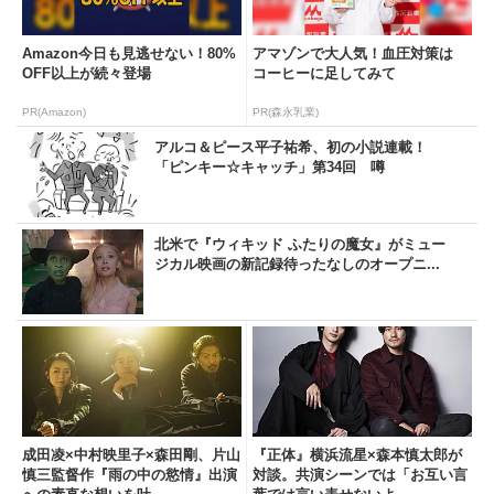
Amazon今日も見逃せない！80%
アマゾンで大人気！血圧対策は
OFF以上が続々登場
コーヒーに足してみて
PR(Amazon)
PR(森永乳業)
アルコ＆ピース平子祐希、初の小説連載！
「ピンキー☆キャッチ」第34回 噂
北米で『ウィキッド ふたりの魔女』がミュー
ジカル映画の新記録待ったなしのオープニ...
成田凌×中村映里子×森田剛、片山
『正体』横浜流星×森本慎太郎が
慎三監督作『雨の中の慾情』出演
対談。共演シーンでは「お互い言