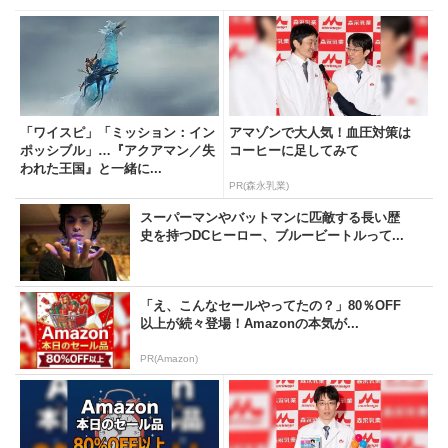
「ワイスピ」「ミッション：イン
アマゾンで大人気！血圧対策は
ポッシブル」…『アクアマン／失
コーヒーに足してみて
われた王国』と一緒に...
PR(森永乳業)
スーパーマンやバットマンに匹敵する長い歴
史を持つDCヒーロー、ブルービートルって...
「え、こんなセールやってたの？」80％OFF
以上が続々登場！Amazonの本気が...
PR(Amazon)