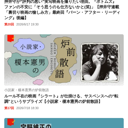
押井守が“評判の悪い”実写映画を撮りたい理由。『ボトムズ』
ファンの不安に「そう思うのも仕方ないかと(笑)」【押井守連載
「裏切り映画の愉しみ方」最終回『バーン・アフター・リーディ
ング』後編】
第20回
2026/6/17 19:30
小説家・榎本憲男の炉前散語
ルール不在の映画『シラート』が仕掛ける、サスペンスへの“転
調”というサプライズ【小説家・榎本憲男の炉前散語】
第17回
2026/7/18 18:30