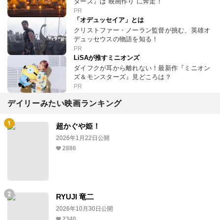
ターズ』は“映画作り”に奔走！
PR
「オデュッセイア」とは
クリストファー・ノーラン監督が挑む、英雄オ
デュッセウスの物語を知る！
PR
LiSAが推すミニオンズ
ダイフクが耳から離れない！最新作『ミニオン
ズ＆モンスターズ』見どころは？
PR
デイリーみたい映画ランキング
超かぐや姫！
2026年1月22日公開
2886
RYUJI 竜二
2026年10月30日公開
2340