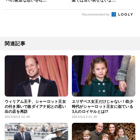
への素直な想いを吐...
葉では言い表せないよ...
Recommended by
関連記事
ウィリアム王子、シャーロット王女
エリザベス女王だけじゃない！幼少
の付き添いで故ダイアナ妃との思い
時代がシャーロット王女に似ている
出の店を再訪
3人のロイヤルとは!?
2022/3/15 22:30
2022/1/13 21:30