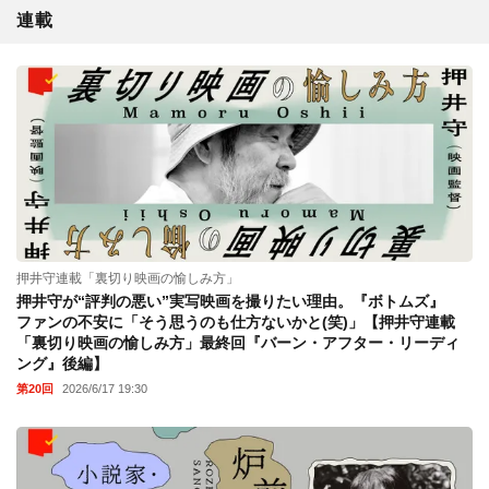
連載
押井守連載「裏切り映画の愉しみ方」
押井守が“評判の悪い”実写映画を撮りたい理由。『ボトムズ』
ファンの不安に「そう思うのも仕方ないかと(笑)」【押井守連載
「裏切り映画の愉しみ方」最終回『バーン・アフター・リーディ
ング』後編】
第20回
2026/6/17 19:30