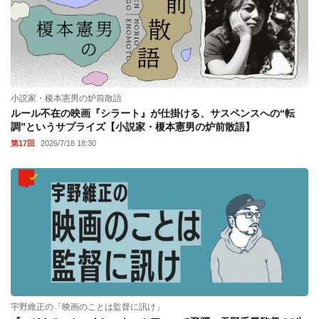
小説家・榎本憲男の炉前散語
ルール不在の映画『シラート』が仕掛ける、サスペンスへの“転
調”というサプライズ【小説家・榎本憲男の炉前散語】
第17回
2026/7/18 18:30
宇野維正の「映画のことは監督に訊け」