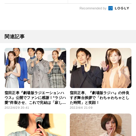
Recommended by
関連記事
窪田正孝『劇場版ラジエーションハ
窪田正孝、『劇場版ラジハ』の仲良
ウス』公開でファンに感謝！“ラジハ
すぎ舞台挨拶で「わちゃわちゃとし
愛”炸裂させ、これで完結は「寂し
た時間」と笑顔！
い」
2022/4/29 20:41
2022/4/4 21:09