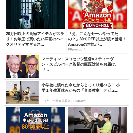
20万円以上の高額アイテムがズラ
「え、こんなセールやってた
リ！お年玉で買いたい洋画のハイ
の？」80％OFF以上が続々登場！
クオリティすぎるス...
Amazonの本気が...
PR(Amazon)
マーティン・スコセッシ監督×スティーヴ
ン・スピルバーグ監督の巨匠対談をお届け。
『...
小学校に慣れた今だからじっくり選べる！ 小
学１年生夏休みからの「音楽教室」デビュ...
PR(ヤマハ音楽振興会｜HugKum)