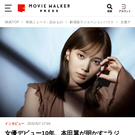
検索
アカウント
映画TOP
映画ニュース・読みもの
劇場版ラジエーションハウス
女優デビ
インタビュー
2022/5/7 17:00
女優デビュー10年、本田翼が明かす“ラジ