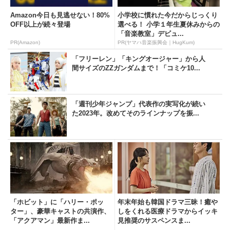
Amazon今日も見逃せない！80%
小学校に慣れた今だからじっくり
OFF以上が続々登場
選べる！ 小学１年生夏休みからの
「音楽教室」デビュ...
PR(Amazon)
PR(ヤマハ音楽振興会｜HugKum)
「フリーレン」「キングオージャー」から人
間サイズのZZガンダムまで！「コミケ10...
「週刊少年ジャンプ」代表作の実写化が続い
た2023年。改めてそのラインナップを振...
「ホビット」に「ハリー・ポッ
年末年始も韓国ドラマ三昧！癒や
ター」、豪華キャストの共演作、
しをくれる医療ドラマからイッキ
「アクアマン」最新作ま...
見推奨のサスペンスま...