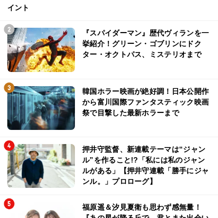
イント
『スパイダーマン』歴代ヴィランを一
挙紹介！グリーン・ゴブリンにドク
ター・オクトパス、ミステリオまで
韓国ホラー映画が絶好調！日本公開作
から富川国際ファンタスティック映画
祭で目撃した最新ホラーまで
押井守監督、新連載テーマは“ジャン
ル”を作ること!?「私には私のジャン
ルがある」【押井守連載「勝手にジャ
ンル。」プロローグ】
福原遥＆汐見夏衛も思わず感無量！
『あの星が降る丘で、君とまた出会い