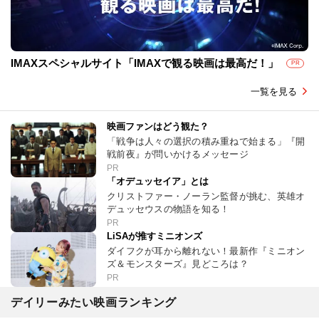
IMAXスペシャルサイト「IMAXで観る映画は最高だ！」
PR
一覧を見る
映画ファンはどう観た？
「戦争は人々の選択の積み重ねで始まる」『開
戦前夜』が問いかけるメッセージ
PR
「オデュッセイア」とは
クリストファー・ノーラン監督が挑む、英雄オ
デュッセウスの物語を知る！
PR
LiSAが推すミニオンズ
ダイフクが耳から離れない！最新作『ミニオン
ズ＆モンスターズ』見どころは？
PR
デイリーみたい映画ランキング