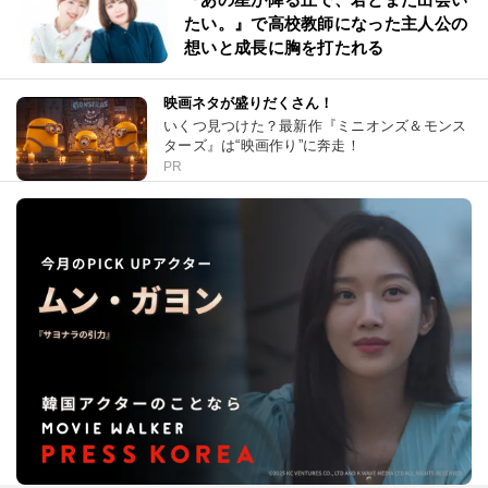
たい。』で高校教師になった主人公の
想いと成長に胸を打たれる
映画ネタが盛りだくさん！
いくつ見つけた？最新作『ミニオンズ＆モンス
ターズ』は“映画作り”に奔走！
PR