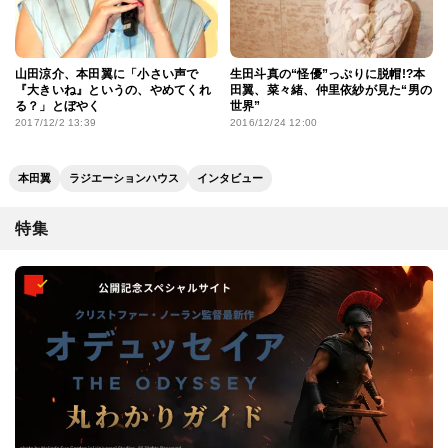
山田涼介、本田翼に「小さい声で
生田斗真の“怪優”っぷりに脱帽!?本
『大きいね』というの、やめてくれ
田翼、菜々緒、仲里依紗が見た“男の
る？」とぼやく
世界”
2017/12/2 13:39
2016/12/24 12:00
本田翼
ラジエーションハウス
インタビュー
特集