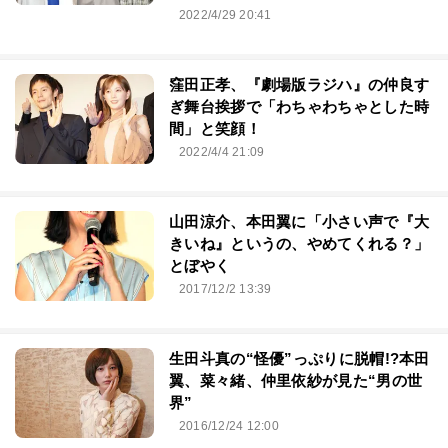
2022/4/29 20:41
窪田正孝、『劇場版ラジハ』の仲良す
ぎ舞台挨拶で「わちゃわちゃとした時
間」と笑顔！
2022/4/4 21:09
山田涼介、本田翼に「小さい声で『大
きいね』というの、やめてくれる？」
とぼやく
2017/12/2 13:39
生田斗真の“怪優”っぷりに脱帽!?本田
翼、菜々緒、仲里依紗が見た“男の世
界”
2016/12/24 12:00