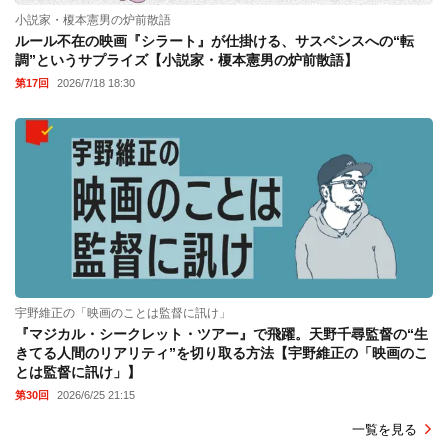
小説家・榎本憲男の炉前散語
ルール不在の映画『シラート』が仕掛ける、サスペンスへの“転
調”というサプライズ【小説家・榎本憲男の炉前散語】
第17回
2026/7/18 18:30
宇野維正の「映画のことは監督に訊け」
『マジカル・シークレット・ツアー』で飛躍。天野千尋監督の“生
きてる人間のリアリティ”を切り取る方法【宇野維正の「映画のこ
とは監督に訊け」】
第30回
2026/6/25 21:15
一覧を見る