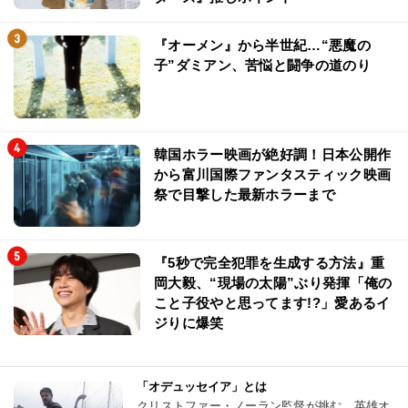
『オーメン』から半世紀…“悪魔の
子”ダミアン、苦悩と闘争の道のり
韓国ホラー映画が絶好調！日本公開作
から富川国際ファンタスティック映画
祭で目撃した最新ホラーまで
『5秒で完全犯罪を生成する方法』重
岡大毅、“現場の太陽”ぶり発揮「俺の
こと子役やと思ってます!?」愛あるイ
ジりに爆笑
「オデュッセイア」とは
クリストファー・ノーラン監督が挑む、英雄オ