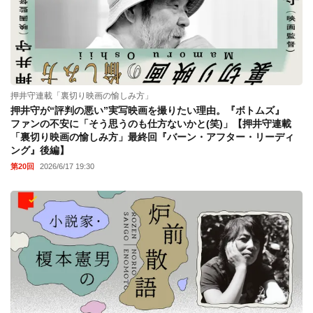
押井守連載「裏切り映画の愉しみ方」
押井守が“評判の悪い”実写映画を撮りたい理由。『ボトムズ』
ファンの不安に「そう思うのも仕方ないかと(笑)」【押井守連載
「裏切り映画の愉しみ方」最終回『バーン・アフター・リーディ
ング』後編】
第20回
2026/6/17 19:30