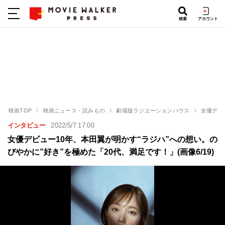
検索
アカウント
映画TOP
映画ニュース・読みもの
劇場版ラジエーションハウス
女優デビ
インタビュー
2022/5/7 17:00
女優デビュー10年、本田翼が明かす“ラジハ”への想い。の
びやかに”好き”を極めた「20代、満足です！」(画像6/19)