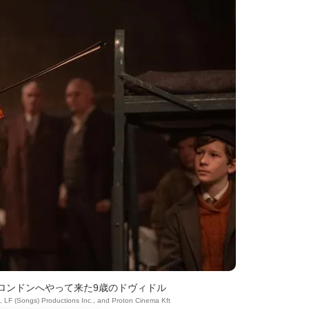
ロンドンへやって来た9歳のドヴィドル
, LF (Songs) Productions Inc., and Proton Cinema Kft