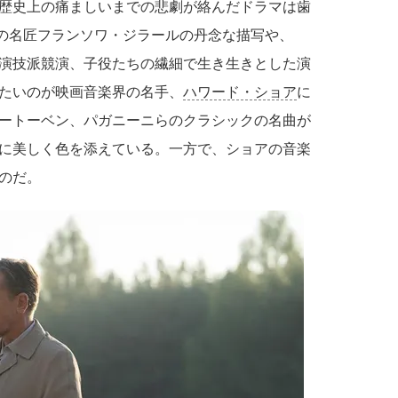
歴史上の痛ましいまでの悲劇が絡んだドラマは歯
)の名匠フランソワ・ジラールの丹念な描写や、
演技派競演、子役たちの繊細で生き生きとした演
たいのが映画音楽界の名手、
ハワード・ショア
に
ートーベン、パガニーニらのクラシックの名曲が
に美しく色を添えている。一方で、ショアの音楽
のだ。