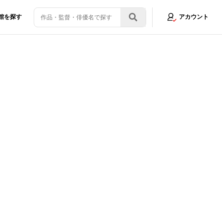
館を探す
アカウント
ア…意欲作『天才ヴァイオリニストと消えた旋律』に流れる渾身の音楽が魂