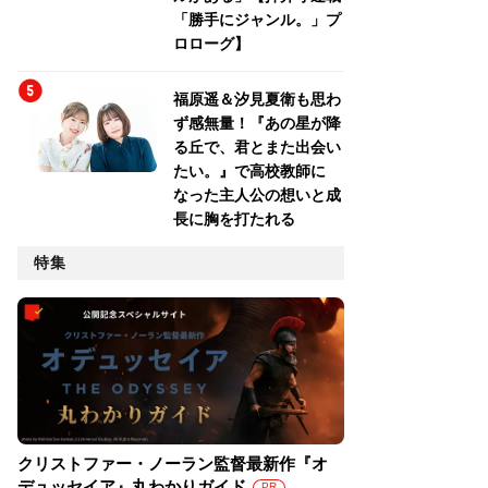
「勝手にジャンル。」プ
ロローグ】
福原遥＆汐見夏衛も思わ
ず感無量！『あの星が降
る丘で、君とまた出会い
たい。』で高校教師に
なった主人公の想いと成
長に胸を打たれる
特集
クリストファー・ノーラン監督最新作『オ
デュッセイア』丸わかりガイド
PR