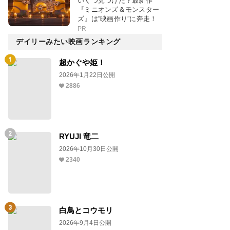
いくつ見つけた？最新作
『ミニオンズ＆モンスター
ズ』は“映画作り”に奔走！
PR
デイリーみたい映画ランキング
超かぐや姫！
2026年1月22日公開
2886
RYUJI 竜二
2026年10月30日公開
2340
白鳥とコウモリ
2026年9月4日公開