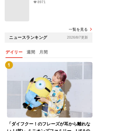
8971
一覧を見る
ニュースランキング
2026/8/7更新
デイリー
週間
月間
「ダイフクー！のフレーズが耳から離れな
『スパイダーマン
い！(笑)」ミニオンズファミリー、LiSAの
介！グリーン・ゴ