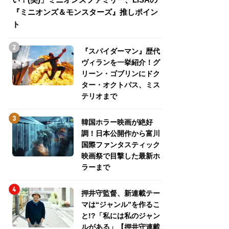
『ミニオンズ＆モンスターズ』推しポイン
トパス、ミステリ
ト
『スパイダーマン』歴代
ヴィランを一挙紹介！グ
リーン・ゴブリンにドク
ター・オクトパス、ミス
テリオまで
韓国ホラー映画が絶好
調！日本公開作から富川
国際ファンタスティック
映画祭で目撃した最新ホ
ラーまで
押井守監督、新連載テー
マは“ジャンル”を作るこ
と!?「私には私のジャン
ルがある」【押井守連載