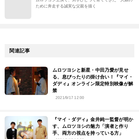
ために奔走する誠実な父親を描く
関連記事
ムロツヨシと新星・中田乃愛が見せ
る、息ぴったりの掛け合い！『マイ・
ダディ』オンライン限定特別映像が解
禁
2021/9/17 12:00
『マイ・ダディ』金井純一監督が明か
す、ムロツヨシの魅力「演者と作り
手、両方の視点を持っている方」