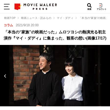
検索
アカウント
映画TOP
映画ニュース・読みもの
マイ・ダディ
「本当の“家族”の映画
コラム
2021/9/18 20:00
「本当の“家族”の映画だった」ムロツヨシの熱演光る初主
演作『マイ・ダディ』に集まった、観客の想い(画像17/17)