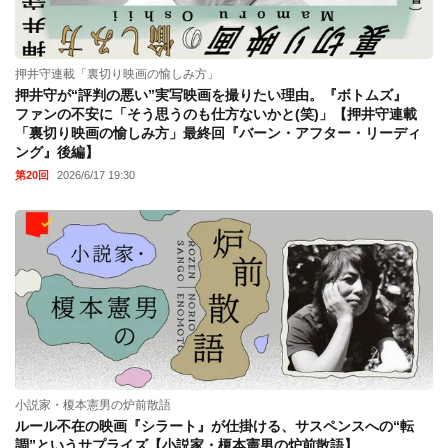
押井守連載「裏切り映画の愉しみ方」
押井守が“評判の悪い”実写映画を撮りたい理由。『ボトムズ』
ファンの不安に「そう思うのも仕方ないかと(笑)」【押井守連載
「裏切り映画の愉しみ方」最終回『バーン・アフター・リーディ
ング』後編】
第20回
2026/6/17 19:30
小説家・榎本憲男の炉前散語
ルール不在の映画『シラート』が仕掛ける、サスペンスへの“転
調”というサプライズ【小説家・榎本憲男の炉前散語】