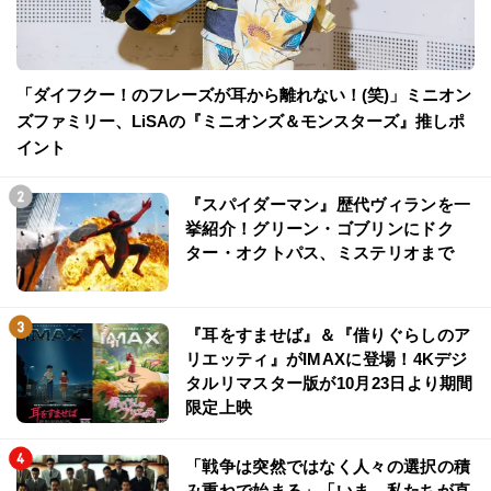
「ダイフクー！のフレーズが耳から離れない！(笑)」ミニオン
ズファミリー、LiSAの『ミニオンズ＆モンスターズ』推しポ
イント
『スパイダーマン』歴代ヴィランを一
挙紹介！グリーン・ゴブリンにドク
ター・オクトパス、ミステリオまで
『耳をすませば』＆『借りぐらしのア
リエッティ』がIMAXに登場！4Kデジ
タルリマスター版が10月23日より期間
限定上映
「戦争は突然ではなく人々の選択の積
み重ねで始まる」「いま、私たちが直