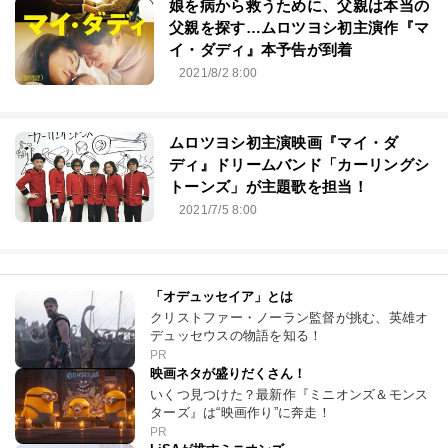
娘を病から救うために、父親は本当の
父親を探す…ムロツヨシ初主演作『マ
イ・ダディ』本予告が到着
2021/8/2 8:00
ムロツヨシ初主演映画『マイ・ダ
ディ』ドリームバンド「カーリングシ
トーンズ」が主題歌を担当！
2021/7/5 8:00
「オデュッセイア」とは
クリストファー・ノーラン監督が挑む、英雄オ
デュッセウスの物語を知る！
PR
映画ネタが盛りだくさん！
いくつ見つけた？最新作『ミニオンズ＆モンス
ターズ』は“映画作り”に奔走！
PR