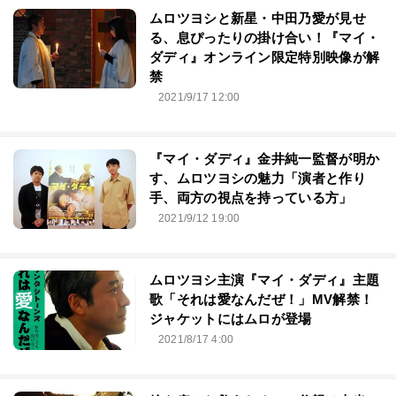
ムロツヨシと新星・中田乃愛が見せ
る、息ぴったりの掛け合い！『マイ・
ダディ』オンライン限定特別映像が解
禁
2021/9/17 12:00
『マイ・ダディ』金井純一監督が明か
す、ムロツヨシの魅力「演者と作り
手、両方の視点を持っている方」
2021/9/12 19:00
ムロツヨシ主演『マイ・ダディ』主題
歌「それは愛なんだぜ！」MV解禁！
ジャケットにはムロが登場
2021/8/17 4:00