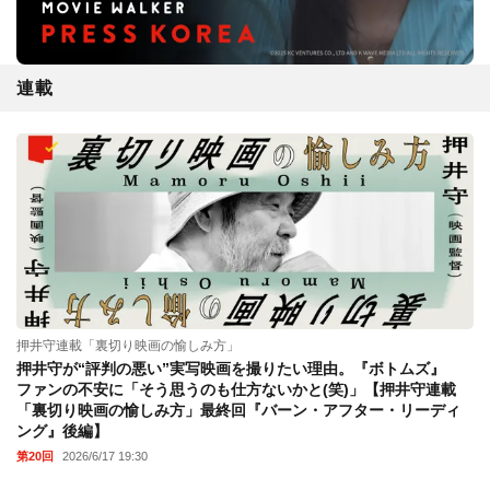
連載
押井守連載「裏切り映画の愉しみ方」
押井守が“評判の悪い”実写映画を撮りたい理由。『ボトムズ』
ファンの不安に「そう思うのも仕方ないかと(笑)」【押井守連載
「裏切り映画の愉しみ方」最終回『バーン・アフター・リーディ
ング』後編】
第20回
2026/6/17 19:30