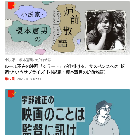
小説家・榎本憲男の炉前散語
ルール不在の映画『シラート』が仕掛ける、サスペンスへの“転
調”というサプライズ【小説家・榎本憲男の炉前散語】
第17回
2026/7/18 18:30