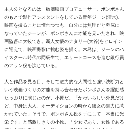
主人公となるのは、敏腕映画プロデューサー、ポンポさん
のもとで製作アシスタントをしている青年ジーン(清水)。
映画を撮ることに憧れつつも、自分には無理だと卑屈に
なっていたジーンが、ポンポさんに才能を見いだされ、映
画監督に大抜てき。新人女優のナタリー(大谷)をヒロイン
に迎えて、映画撮影に挑む姿を描く。木島は、ジーンのハ
イスクール時代の同級生で、エリートコースを進む銀行員
のアラン役を演じている。
人と作品を見る目、そして魅力的な人間性と強い決断力と
いう映画づくりの才能を持ち合わせたポンポさんを躍動感
たっぷりに演じたのが、小原だ。「かわいらしい外見だけ
ど、中身は大人。オーディションの時から彼女の魅力に惹
かれていた」そうで、ポンポさん役を手にして「本当に光
栄です」と感激しきりの小原。「少女であり、女性である