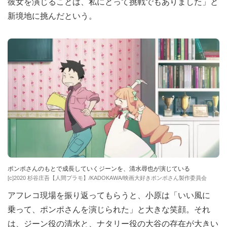
彼女を演じることは、私にとって挑戦でもありました」と
新境地に挑んだという。
ポンポさんのもとで成長していくジーンを、清水尋也が演じている
[c]2020 杉谷庄吾【人間プラモ】/KADOKAWA/映画大好きポンポさん製作委員会
アフレコ現場を振り返ってもらうと、小原は「いい風に
乗って、ポンポさんを演じられた」と大きな笑顔。それ
は、ジーン役の清水と、ナタリー役の大谷の存在が大きい