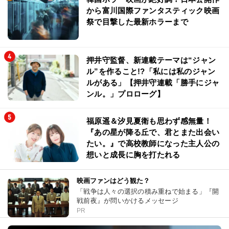
から富川国際ファンタスティック映画
祭で目撃した最新ホラーまで
押井守監督、新連載テーマは“ジャン
ル”を作ること!?「私には私のジャン
ルがある」【押井守連載「勝手にジャ
ンル。」プロローグ】
福原遥＆汐見夏衛も思わず感無量！
『あの星が降る丘で、君とまた出会い
たい。』で高校教師になった主人公の
想いと成長に胸を打たれる
映画ファンはどう観た？
「戦争は人々の選択の積み重ねで始まる」『開
戦前夜』が問いかけるメッセージ
PR