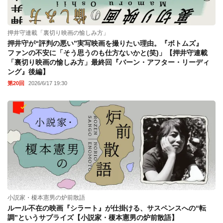
押井守連載「裏切り映画の愉しみ方」
押井守が“評判の悪い”実写映画を撮りたい理由。『ボトムズ』
ファンの不安に「そう思うのも仕方ないかと(笑)」【押井守連載
「裏切り映画の愉しみ方」最終回『バーン・アフター・リーディ
ング』後編】
第20回
2026/6/17 19:30
小説家・榎本憲男の炉前散語
ルール不在の映画『シラート』が仕掛ける、サスペンスへの“転
調”というサプライズ【小説家・榎本憲男の炉前散語】