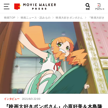
検索
アカウント
映画TOP
映画ニュース・読みもの
映画大好きポンポさん
『映画大好きポ
インタビュー
2021/6/3 22:00
『映画大好きポンポさん』小原好美＆木島隆