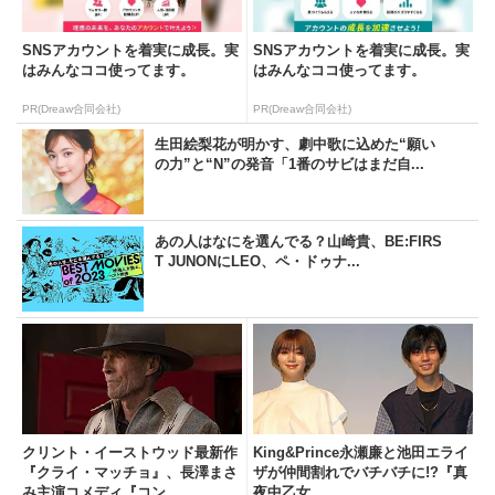
SNSアカウントを着実に成長。実
SNSアカウントを着実に成長。実
はみんなココ使ってます。
はみんなココ使ってます。
PR(Dreaw合同会社)
PR(Dreaw合同会社)
生田絵梨花が明かす、劇中歌に込めた“願い
の力”と“N”の発音「1番のサビはまだ自...
あの人はなにを選んでる？山崎貴、BE:FIRS
T JUNONにLEO、ペ・ドゥナ...
クリント・イーストウッド最新作
King&Prince永瀬廉と池田エライ
『クライ・マッチョ』、長澤まさ
ザが仲間割れでバチバチに!?『真
み主演コメディ『コン...
夜中乙女...