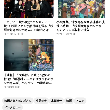
アカデミー賞の次は“ニャカデミー
小原好美、清水尋也＆大谷凜香の演
賞”！映画ファンが熱視線を送る『映
技に感動！『映画大好きポンポさ
画大好きポンポさん』の魅力とは
ん』アフレコ取材に潜入
2021/4/25 20:00
2020/10/9 21:30
【速報】『犬鳴村』に続く“恐怖の
村”は『嘘憑村』…ニャリウッドのポ
ンポさんが、ハリウッドの清水崇と
タッグ！
2020/4/1 8:00
映画大好きポンポさん
小原好美
木島隆一
映画
アニメ
インタビュー