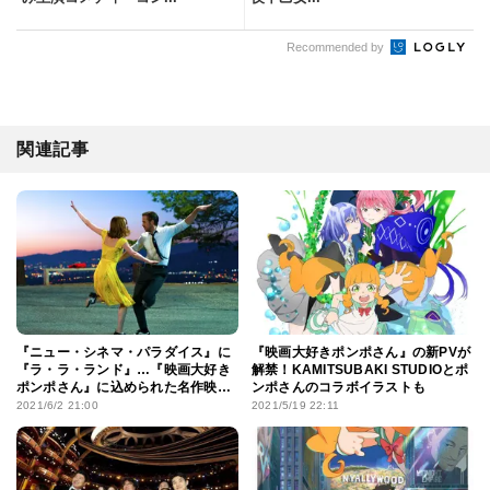
Recommended by
関連記事
『ニュー・シネマ・パラダイス』に
『映画大好きポンポさん』の新PVが
『ラ・ラ・ランド』…『映画大好き
解禁！KAMITSUBAKI STUDIOとポ
ポンポさん』に込められた名作映画
ンポさんのコラボイラストも
のスピリット
2021/6/2 21:00
2021/5/19 22:11