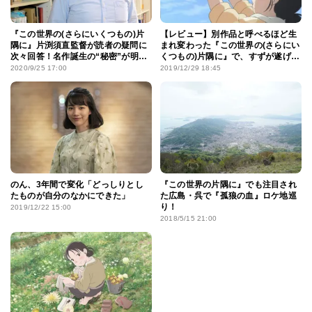
『この世界の(さらにいくつもの)片
【レビュー】別作品と呼べるほど生
隅に』片渕須直監督が読者の疑問に
まれ変わった『この世界の(さらにい
次々回答！名作誕生の“秘密”が明ら
くつもの)片隅に』で、すずが遂げ
かに
た“脱皮”
2020/9/25 17:00
2019/12/29 18:45
のん、3年間で変化「どっしりとし
『この世界の片隅に』でも注目され
たものが自分のなかにできた」
た広島・呉で『孤狼の血』ロケ地巡
り！
2019/12/22 15:00
2018/5/15 21:00