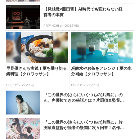
【見城徹×藤田晋】AI時代でも変わらない経
営者の本質
PR(FINCHI on GOETHE)
早見優さんも実践！夏を乗り切る
炭酸水やお茶をアレンジ！夏の水
鍋料理【クロワッサン】
分補給【クロワッサン】
PR(マガジンハウス)
PR(マガジンハウス)
『この世界の(さらにいくつもの)片隅に』の
ん、声優抜てきの秘話とは？片渕須直監督...
『この世界の(さらにいくつもの)片隅に』片
渕須直監督が読者の疑問に次々回答！名作...