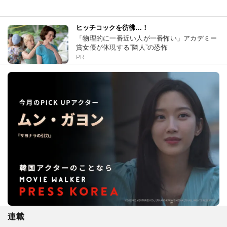
ヒッチコックを彷彿…！
「物理的に一番近い人が一番怖い」アカデミー
賞女優が体現する“隣人”の恐怖
PR
連載