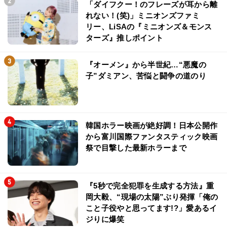
「ダイフクー！のフレーズが耳から離
れない！(笑)」ミニオンズファミ
リー、LiSAの『ミニオンズ＆モンス
ターズ』推しポイント
『オーメン』から半世紀…“悪魔の
子”ダミアン、苦悩と闘争の道のり
韓国ホラー映画が絶好調！日本公開作
から富川国際ファンタスティック映画
祭で目撃した最新ホラーまで
『5秒で完全犯罪を生成する方法』重
岡大毅、“現場の太陽”ぶり発揮「俺の
こと子役やと思ってます!?」愛あるイ
ジりに爆笑