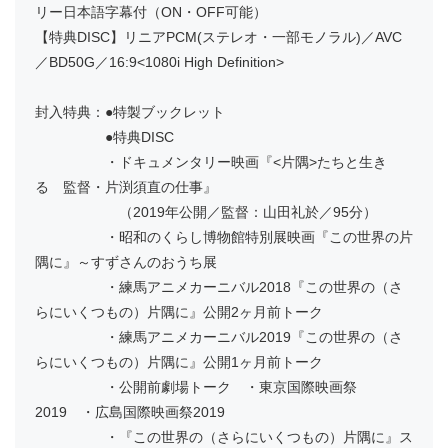
リー日本語字幕付（ON・OFF可能）
【特典DISC】リニアPCM(ステレオ・一部モノラル)／AVC
／BD50G／16:9<1080i High Definition>
封入特典：●特製ブックレット
●特典DISC
・ドキュメンタリー映画『<片隅>たちと生き
る 監督・片渕須直の仕事』
（2019年公開／監督：山田礼於／95分）
・昭和のくらし博物館特別展映画『この世界の片
隅に』～すずさんのおうち展
・練馬アニメカーニバル2018『この世界の（さ
らにいくつもの）片隅に』公開2ヶ月前トーク
・練馬アニメカーニバル2019『この世界の（さ
らにいくつもの）片隅に』公開1ヶ月前トーク
・公開前劇場トーク ・東京国際映画祭
2019 ・広島国際映画祭2019
・『この世界の（さらにいくつもの）片隅に』ス