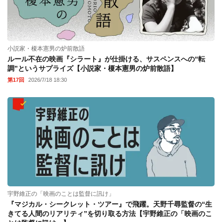
小説家・榎本憲男の炉前散語
ルール不在の映画『シラート』が仕掛ける、サスペンスへの“転
調”というサプライズ【小説家・榎本憲男の炉前散語】
第17回
2026/7/18 18:30
宇野維正の「映画のことは監督に訊け」
『マジカル・シークレット・ツアー』で飛躍。天野千尋監督の“生
きてる人間のリアリティ”を切り取る方法【宇野維正の「映画のこ