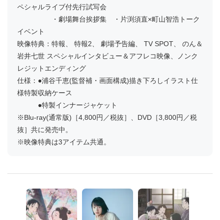
ペシャルライブ付先行試写会
・劇場舞台挨拶集 ・片渕須直×町山智浩トーク
イベント
映像特典：特報、 特報2、 劇場予告編、 TV SPOT、 のん＆
岩井七世 スペシャルインタビュー＆アフレコ映像、ノンク
レジットエンディング
仕様：●浦谷千恵(監督補・画面構成)描き下ろしイラスト仕
様特製収納ケース
●特製インナージャケット
※Blu-ray(通常版)［4,800円／税抜］、DVD［3,800円／税
抜］共に発売中。
※映像特典は3アイテム共通。