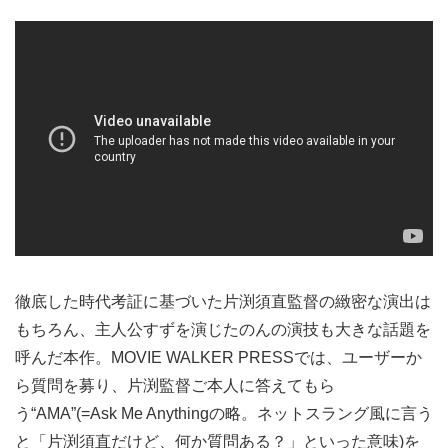
徹底した時代考証に基づいた片渕須直監督の緻密な演出は
もちろん、主人公すずを演じたのんの演技も大きな話題を
呼んだ本作。MOVIE WALKER PRESSでは、ユーザーか
ら質問を募り、片渕監督ご本人に答えてもら
う“AMA”(=Ask Me Anythingの略。ネットスラング風に言う
と「片渕須直だけど、何か質問ある？」といった意味)を