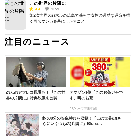
この世界の片隅に
4.4
1159
第2次世界大戦末期の広島で暮らす女性の過酷な運命を描
く同名マンガを基にしたアニメ
注目のニュース
のんのアフレコ風景も！『この世
アマゾン1位「このお茶ガチで
界の片隅に』特典映像を公開
す」噂のお茶
PR(ハーブ健康本舗)
約300分の映像特典を収録！『この世界の(さ
らにいくつもの)片隅に』Blu-ra...