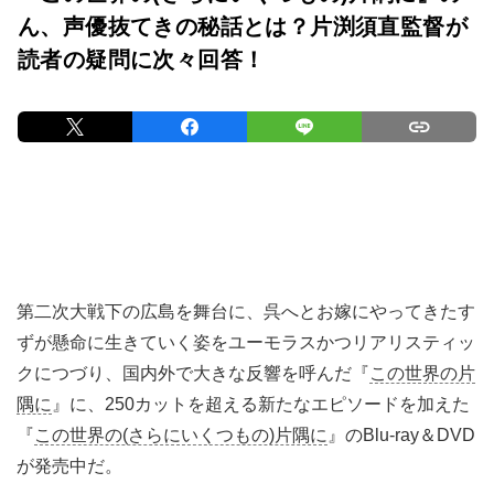
ん、声優抜てきの秘話とは？片渕須直監督が
読者の疑問に次々回答！
第二次大戦下の広島を舞台に、呉へとお嫁にやってきたす
ずが懸命に生きていく姿をユーモラスかつリアリスティッ
クにつづり、国内外で大きな反響を呼んだ『
この世界の片
隅に
』に、250カットを超える新たなエピソードを加えた
『
この世界の(さらにいくつもの)片隅に
』のBlu-ray＆DVD
が発売中だ。