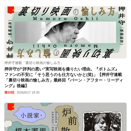
押井守連載「裏切り映画の愉しみ方」
押井守が“評判の悪い”実写映画を撮りたい理由。『ボトムズ』
ファンの不安に「そう思うのも仕方ないかと(笑)」【押井守連載
「裏切り映画の愉しみ方」最終回『バーン・アフター・リーディ
ング』後編】
第20回
2026/6/17 19:30