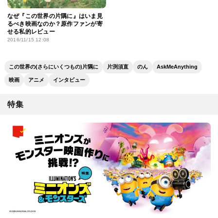
なぜ『この世界の片隅に』はいま見
るべき映画なのか？原作ファンが寄
せる私的レビュー
2016/11/15 12:08
この世界の(さらにいくつもの)片隅に
片渕須直
のん
AskMeAnything
映画
アニメ
インタビュー
特集