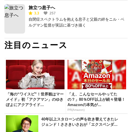
旅立つ息子へ
3.3
257
自閉症スペクトラムを抱える息子と父親の絆をニル・ベ
ルグマン監督が実話に基づき描く
注目のニュース
「海の“ワイスピ”！世界観はマー
「え、こんなセールやってた
メイド」初「アクアマン」のゆき
の？」80％OFF以上が続々登場！
ぽよにアクアライド...
Amazonの本気が...
PR(Amazon)
40年以上スタローンの声を吹き替えてきたレ
ジェンド！ささきいさおが「エクスペンダ...