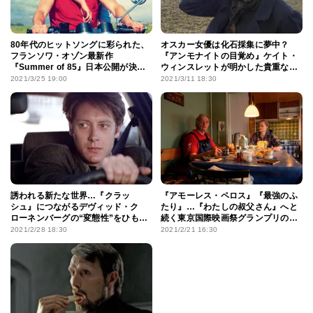
80年代のヒットソングに彩られた、
オスカー女優は化石採集に夢中？
フランソワ・オゾン最新作
『アンモナイトの目覚め』ケイト・
『Summer of 85』日本公開が決
ウィンスレットが明かした貴重な体
定！
験
2021/3/25 19:00
2021/3/11 18:30
誘われる新たな世界…『クラッ
『アモーレス・ペロス』『最強のふ
シュ』につながるデヴィッド・ク
たり』…『わたしの叔父さん』へと
ローネンバーグの“変態性”をひも解
続く東京国際映画祭グランプリの系
く
譜
2021/2/28 18:30
2021/2/21 16:30