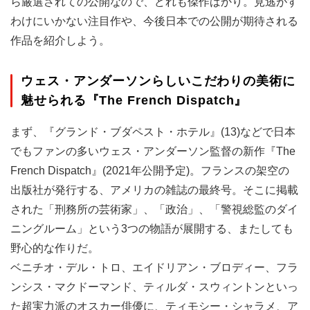
ら厳選されての公開なので、どれも傑作ばかり。見逃がす
わけにいかない注目作や、今後日本での公開が期待される
作品を紹介しよう。
ウェス・アンダーソンらしいこだわりの美術に
魅せられる『The French Dispatch』
まず、『グランド・ブダペスト・ホテル』(13)などで日本
でもファンの多いウェス・アンダーソン監督の新作『The
French Dispatch』(2021年公開予定)。フランスの架空の
出版社が発行する、アメリカの雑誌の最終号。そこに掲載
された「刑務所の芸術家」、「政治」、「警視総監のダイ
ニングルーム」という3つの物語が展開する、またしても
野心的な作りだ。
ベニチオ・デル・トロ、エイドリアン・ブロディー、フラ
ンシス・マクドーマンド、ティルダ・スウィントンといっ
た超実力派のオスカー俳優に、ティモシー・シャラメ、ア