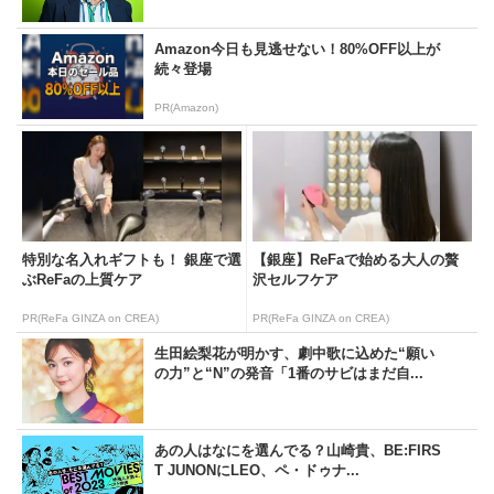
Amazon今日も見逃せない！80%OFF以上が
続々登場
PR(Amazon)
特別な名入れギフトも！ 銀座で選
【銀座】ReFaで始める大人の贅
ぶReFaの上質ケア
沢セルフケア
PR(ReFa GINZA on CREA)
PR(ReFa GINZA on CREA)
生田絵梨花が明かす、劇中歌に込めた“願い
の力”と“N”の発音「1番のサビはまだ自...
あの人はなにを選んでる？山崎貴、BE:FIRS
T JUNONにLEO、ペ・ドゥナ...