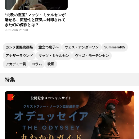
“北欧の至宝”マッツ・ミケルセンが
魅せる、変態性と狂気…封印されて
きた幻の傑作とは？
2020/9/6 21:30
カンヌ国際映画祭
旅立つ息子へ
ウェス・アンダーソン
Summerof85
アナザーラウンド
マッツ・ミケルセン
ヴィゴ・モーテンセン
アカデミー賞
コラム
映画
特集