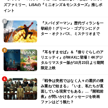
ズファミリー、LiSAの『ミニオンズ＆モンスターズ』推しポ
イント
『スパイダーマン』歴代ヴィランを一
挙紹介！グリーン・ゴブリンにドク
ター・オクトパス、ミステリオまで
『耳をすませば』＆『借りぐらしのア
リエッティ』がIMAXに登場！4Kデジ
タルリマスター版が10月23日より期間
限定上映
「戦争は突然ではなく人々の選択の積
み重ねで始まる」「いま、私たちが直
面している現実でもある」…『開戦前
夜』が問いかけるメッセージを映画
ファンはどう観た？