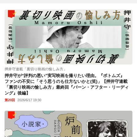
押井守連載「裏切り映画の愉しみ方」
押井守が“評判の悪い”実写映画を撮りたい理由。『ボトムズ』
ファンの不安に「そう思うのも仕方ないかと(笑)」【押井守連載
「裏切り映画の愉しみ方」最終回『バーン・アフター・リーディ
ング』後編】
第20回
2026/6/17 19:30