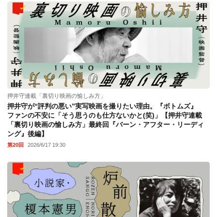
押井守連載「裏切り映画の愉しみ方」
押井守が“評判の悪い”実写映画を撮りたい理由。『ボトムズ』
ファンの不安に「そう思うのも仕方ないかと(笑)」【押井守連載
「裏切り映画の愉しみ方」最終回『バーン・アフター・リーディ
ング』後編】
第20回
2026/6/17 19:30