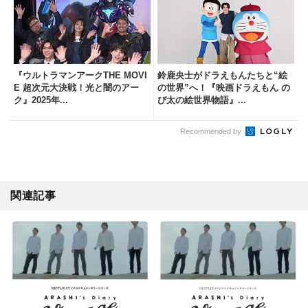
『ウルトラマンアークTHE MOVI
鈴鹿央士がドラえもんたちと“絵
E 超次元大決戦！光と闇のアー
の世界”へ！『映画ドラえもん の
ク』2025年...
び太の絵世界物語』...
Recommended by
関連記事