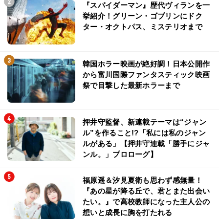
『スパイダーマン』歴代ヴィランを一
挙紹介！グリーン・ゴブリンにドク
ター・オクトパス、ミステリオまで
韓国ホラー映画が絶好調！日本公開作
から富川国際ファンタスティック映画
祭で目撃した最新ホラーまで
押井守監督、新連載テーマは“ジャン
ル”を作ること!?「私には私のジャン
ルがある」【押井守連載「勝手にジャ
ンル。」プロローグ】
福原遥＆汐見夏衛も思わず感無量！
『あの星が降る丘で、君とまた出会い
たい。』で高校教師になった主人公の
想いと成長に胸を打たれる