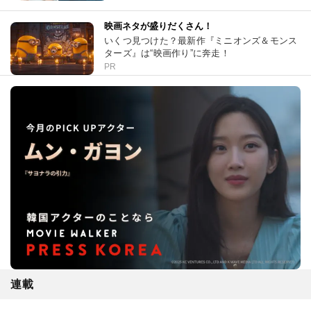
映画ネタが盛りだくさん！
いくつ見つけた？最新作『ミニオンズ＆モンス
ターズ』は“映画作り”に奔走！
PR
連載