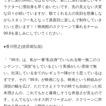
てきたあの仲間たちはもちろん、新たに加わる新しいキャ
ラクターに僕自身も早く会いたいです。先の見えない大変
な日々が続いていますが、観てくれる人の笑顔を想像しな
がらスタッフ一丸となって真面目に楽しんで制作していき
たいと思います！！映画館のスクリーンで暴れるチーム
99.9を楽しみにしていてください」
●香川照之(佐田篤弘役)
「『99.9』は、私が一番“私自身”でいられる唯一無二のコ
ンテンツ。“演技”をしているという実感がいい意味で無
い。出演している全てのレギュラー陣がそう思っているは
ずです。その『99.9』が映画になる。映画という枠組みが
演技の幅を広げ、ただでさえドラマの時でも自由だった松
本潤さんの、これでもかと爆発しそうな奔放さが見もので
す。とんでもないカオス的フリーダムが、スクリーンに炸