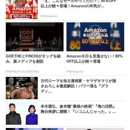
「え、こんなセールやってたの？」80％OFF
以上が続々登場！Amazonの本気が...
PR(Amazon)
GOETHEとFINCHIがタッグを組
Amazon今日も見逃せない！80%
み、新メディアを創設
OFF以上が続々登場
PR(FINCHI on GOETHE)
PR(Amazon)
古代ローマを知る漫画家・ヤマザキマリが描
きおろし＆徹底解説！パワー漲る『グラ
ディ...
本木雅弘、倉本聰“最後の映画”『海の沈黙』
舞台挨拶に感慨！『シコふんじゃった。』...