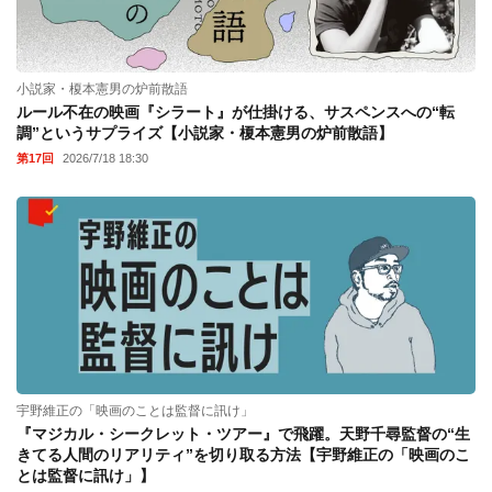
小説家・榎本憲男の炉前散語
ルール不在の映画『シラート』が仕掛ける、サスペンスへの“転
調”というサプライズ【小説家・榎本憲男の炉前散語】
第17回
2026/7/18 18:30
宇野維正の「映画のことは監督に訊け」
『マジカル・シークレット・ツアー』で飛躍。天野千尋監督の“生
きてる人間のリアリティ”を切り取る方法【宇野維正の「映画のこ
とは監督に訊け」】