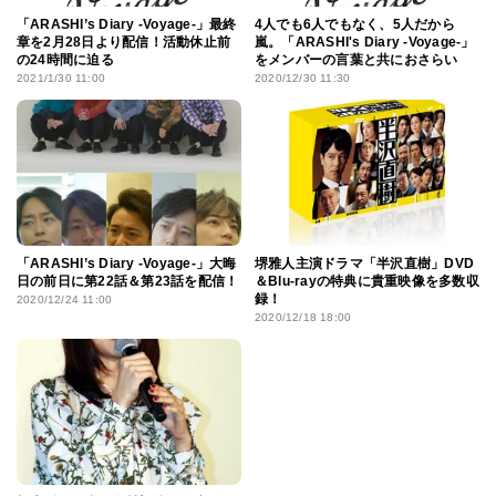
「ARASHI’s Diary -Voyage-」最終
4人でも6人でもなく、5人だから
章を2月28日より配信！活動休止前
嵐。「ARASHI's Diary -Voyage-」
の24時間に迫る
をメンバーの言葉と共におさらい
2021/1/30 11:00
2020/12/30 11:30
「ARASHI’s Diary -Voyage-」大晦
堺雅人主演ドラマ「半沢直樹」DVD
日の前日に第22話＆第23話を配信！
＆Blu-rayの特典に貴重映像を多数収
録！
2020/12/24 11:00
2020/12/18 18:00