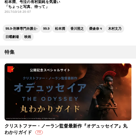
松本潤、号泣の有村架純を気遣い
「ちょっと写真、待って」
2017/10/16 20:07
99.9-刑事専門弁護士-
99.9
松本潤
香川照之
榮倉奈々
木村文乃
日曜劇場
映画
特集
クリストファー・ノーラン監督最新作『オデュッセイア』丸
わかりガイド
PR