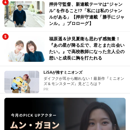
押井守監督、新連載テーマは“ジャン
ル”を作ること!?「私には私のジャン
ルがある」【押井守連載「勝手にジャ
ンル。」プロローグ】
福原遥＆汐見夏衛も思わず感無量！
『あの星が降る丘で、君とまた出会い
たい。』で高校教師になった主人公の
想いと成長に胸を打たれる
LiSAが推すミニオンズ
ダイフクが耳から離れない！最新作『ミニオン
ズ＆モンスターズ』見どころは？
PR