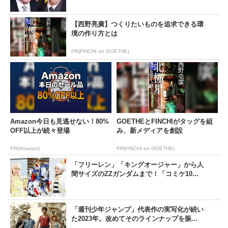
【西野亮廣】つくりたいものを追求できる環
境の作り方とは
PR(FINCHI on GOETHE)
Amazon今日も見逃せない！80%
GOETHEとFINCHIがタッグを組
OFF以上が続々登場
み、新メディアを創設
PR(Amazon)
PR(FINCHI on GOETHE)
「フリーレン」「キングオージャー」から人
間サイズのZZガンダムまで！「コミケ10...
「週刊少年ジャンプ」代表作の実写化が続い
た2023年。改めてそのラインナップを振...