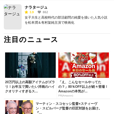
ナラタージュ
3.9
862
女子大生と高校時代の部活顧問の純愛を描いた人気小説
を松本潤＆有村架純主演で映画化
注目のニュース
20万円以上の高額アイテムがズラ
「え、こんなセールやってた
リ！お年玉で買いたい洋画のハイ
の？」80％OFF以上が続々登場！
クオリティすぎるス...
Amazonの本気が...
PR(Amazon)
マーティン・スコセッシ監督×スティーヴ
ン・スピルバーグ監督の巨匠対談をお届け。
『...