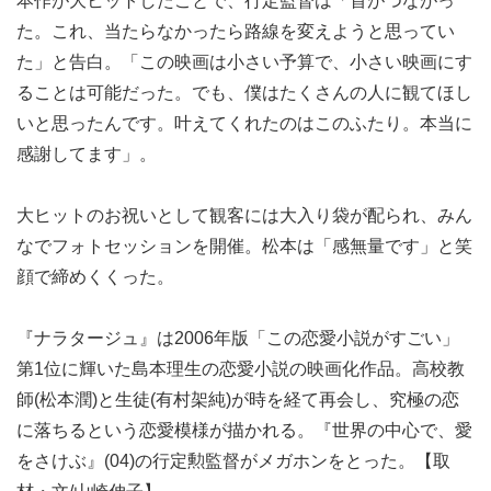
本作が大ヒットしたことで、行定監督は「首がつながっ
た。これ、当たらなかったら路線を変えようと思ってい
た」と告白。「この映画は小さい予算で、小さい映画にす
ることは可能だった。でも、僕はたくさんの人に観てほし
いと思ったんです。叶えてくれたのはこのふたり。本当に
感謝してます」。
大ヒットのお祝いとして観客には大入り袋が配られ、みん
なでフォトセッションを開催。松本は「感無量です」と笑
顔で締めくくった。
『ナラタージュ』は2006年版「この恋愛小説がすごい」
第1位に輝いた島本理生の恋愛小説の映画化作品。高校教
師(松本潤)と生徒(有村架純)が時を経て再会し、究極の恋
に落ちるという恋愛模様が描かれる。『世界の中心で、愛
をさけぶ』(04)の行定勲監督がメガホンをとった。【取