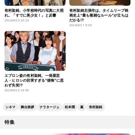
有村架純、小学校時代の写真に大照
有村架純主演作は、タイムリープ映
れ。「すでに美少女！」と反響
画史上“最も複雑なルール”が立ちは
だかる!?
2018/8/23 20:14
2018/9/17 9:30
エプロン姿の有村架純、一発屋芸
人・ヒロシの切実すぎる“後悔”に思
わず失笑!?
2018/9/13 19:56
シネマ
舞台挨拶
ナラタージュ
松本潤
嵐
有村架純
特集