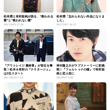
松本潤と有村架純が語る、“救われる
松本潤「忘れられない作品になりま
愛”と“救われない愛”
した」
2017/10/5 17:00
2017/10/7 14:17
『アウトレイジ 最終章』が首位を奪
神木隆之介がラブストーリーに初挑
取！松本＆有村の『ナラタージュ』
戦！『フォルトゥナの瞳』で有村架
は2位スタート
純と恋人役に
2017/10/11 1:12
2018/5/7 5:00