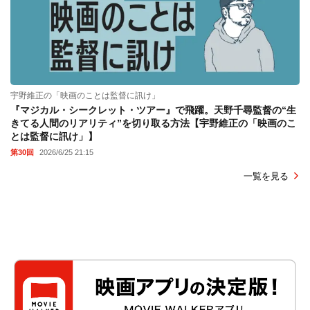
宇野維正の「映画のことは監督に訊け」
『マジカル・シークレット・ツアー』で飛躍。天野千尋監督の“生
きてる人間のリアリティ”を切り取る方法【宇野維正の「映画のこ
とは監督に訊け」】
第30回
2026/6/25 21:15
一覧を見る