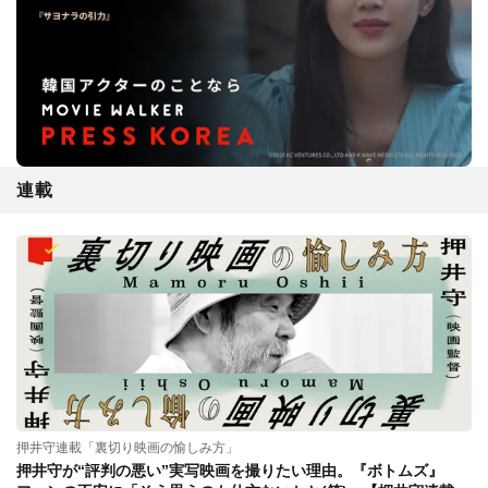
連載
押井守連載「裏切り映画の愉しみ方」
押井守が“評判の悪い”実写映画を撮りたい理由。『ボトムズ』