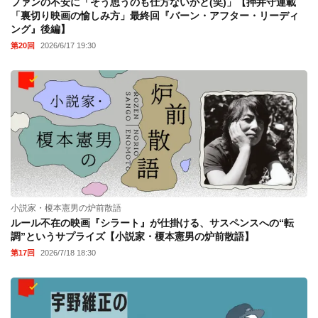
ファンの不安に「そう思うのも仕方ないかと(笑)」【押井守連載
「裏切り映画の愉しみ方」最終回『バーン・アフター・リーディ
ング』後編】
第20回
2026/6/17 19:30
小説家・榎本憲男の炉前散語
ルール不在の映画『シラート』が仕掛ける、サスペンスへの“転
調”というサプライズ【小説家・榎本憲男の炉前散語】
第17回
2026/7/18 18:30