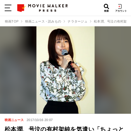
検索
アカウント
映画TOP
映画ニュース・読みもの
ナラタージュ
松本潤、号泣の有村架純
映画ニュース
2017/10/16 20:07
松本潤、号泣の有村架純を気遣い「ちょっと