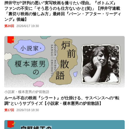
押井守が“評判の悪い”実写映画を撮りたい理由。『ボトムズ』
ファンの不安に「そう思うのも仕方ないかと(笑)」【押井守連載
「裏切り映画の愉しみ方」最終回『バーン・アフター・リーディ
ング』後編】
第20回
2026/6/17 19:30
小説家・榎本憲男の炉前散語
ルール不在の映画『シラート』が仕掛ける、サスペンスへの“転
調”というサプライズ【小説家・榎本憲男の炉前散語】
第17回
2026/7/18 18:30