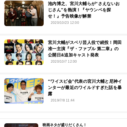
池内博之、宮川大輔らが“さえないお
じさん”を熱演！『ヤウンペを探
せ！』予告映像が解禁
2020/10/23 12:00
宮川大輔がスベリ芸人役で続投！岡田
准一主演『ザ・ファブル 第二章』の
公開日&追加キャスト発表
2020/10/7 12:00
“ワイスピ会”代表の宮川大輔と尼神イ
ンターが最近のワイルドすぎた話を暴
露
2019/7/8 11:44
映画ネタが盛りだくさん！