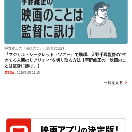
宇野維正の「映画のことは監督に訊け」
『マジカル・シークレット・ツアー』で飛躍。天野千尋監督の“生
きてる人間のリアリティ”を切り取る方法【宇野維正の「映画のこ
とは監督に訊け」】
第30回
2026/6/25 21:15
一覧を見る