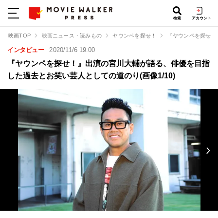
検索
アカウント
映画TOP
映画ニュース・読みもの
ヤウンペを探せ！
『ヤウンペを探せ！
インタビュー
2020/11/6 19:00
『ヤウンペを探せ！』出演の宮川大輔が語る、俳優を目指
した過去とお笑い芸人としての道のり(画像1/10)