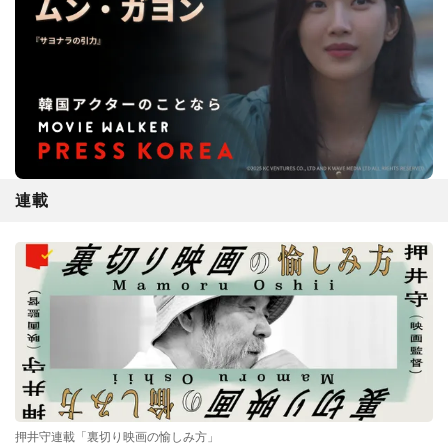
連載
押井守連載「裏切り映画の愉しみ方」