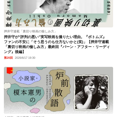
押井守連載「裏切り映画の愉しみ方」
押井守が“評判の悪い”実写映画を撮りたい理由。『ボトムズ』
ファンの不安に「そう思うのも仕方ないかと(笑)」【押井守連載
「裏切り映画の愉しみ方」最終回『バーン・アフター・リーディ
ング』後編】
第20回
2026/6/17 19:30