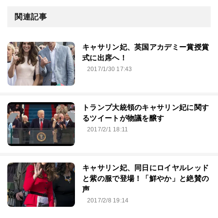
関連記事
キャサリン妃、英国アカデミー賞授賞
式に出席へ！
2017/1/30 17:43
トランプ大統領のキャサリン妃に関す
るツイートが物議を醸す
2017/2/1 18:11
キャサリン妃、同日にロイヤルレッド
と紫の服で登場！「鮮やか」と絶賛の
声
2017/2/8 19:14