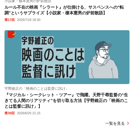
小説家・榎本憲男の炉前散語
ルール不在の映画『シラート』が仕掛ける、サスペンスへの“転
調”というサプライズ【小説家・榎本憲男の炉前散語】
第17回
2026/7/18 18:30
宇野維正の「映画のことは監督に訊け」
『マジカル・シークレット・ツアー』で飛躍。天野千尋監督の“生
きてる人間のリアリティ”を切り取る方法【宇野維正の「映画のこ
とは監督に訊け」】
第30回
2026/6/25 21:15
一覧を見る