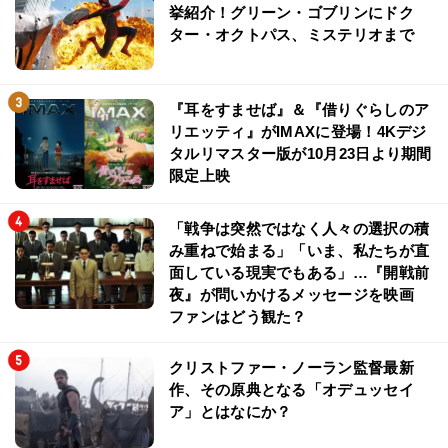
挙紹介！グリーン・ゴブリンにドク
ター・オクトパス、ミステリオまで
『耳をすませば』＆『借りぐらしのア
リエッティ』がIMAXに登場！4Kデジ
タルリマスター版が10月23日より期間
限定上映
「戦争は突然ではなく人々の選択の積
み重ねで始まる」「いま、私たちが直
面している現実でもある」…『開戦前
夜』が問いかけるメッセージを映画
ファンはどう観た？
クリストファー・ノーラン監督最新
作、その原典となる「オデュッセイ
ア」とはなにか？