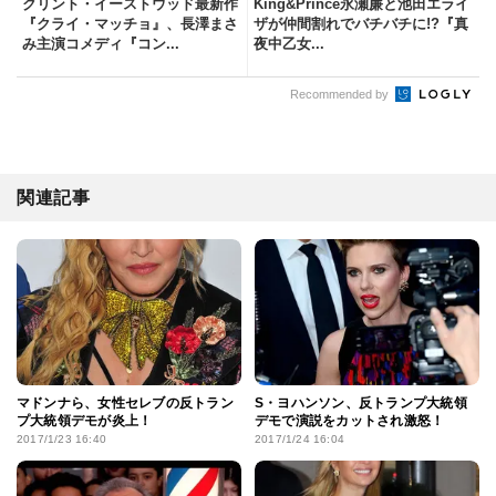
クリント・イーストウッド最新作
King&Prince永瀬廉と池田エライ
『クライ・マッチョ』、長澤まさ
ザが仲間割れでバチバチに!?『真
み主演コメディ『コン...
夜中乙女...
Recommended by
関連記事
マドンナら、女性セレブの反トラン
S・ヨハンソン、反トランプ大統領
プ大統領デモが炎上！
デモで演説をカットされ激怒！
2017/1/23 16:40
2017/1/24 16:04