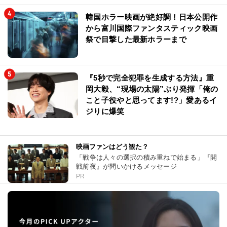
韓国ホラー映画が絶好調！日本公開作
から富川国際ファンタスティック映画
祭で目撃した最新ホラーまで
『5秒で完全犯罪を生成する方法』重
岡大毅、“現場の太陽”ぶり発揮「俺の
こと子役やと思ってます!?」愛あるイ
ジりに爆笑
映画ファンはどう観た？
「戦争は人々の選択の積み重ねで始まる」『開
戦前夜』が問いかけるメッセージ
PR