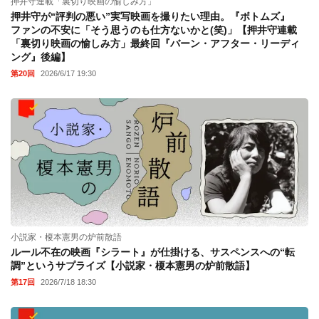
押井守連載「裏切り映画の愉しみ方」
押井守が“評判の悪い”実写映画を撮りたい理由。『ボトムズ』
ファンの不安に「そう思うのも仕方ないかと(笑)」【押井守連載
「裏切り映画の愉しみ方」最終回『バーン・アフター・リーディ
ング』後編】
第20回
2026/6/17 19:30
小説家・榎本憲男の炉前散語
ルール不在の映画『シラート』が仕掛ける、サスペンスへの“転
調”というサプライズ【小説家・榎本憲男の炉前散語】
第17回
2026/7/18 18:30