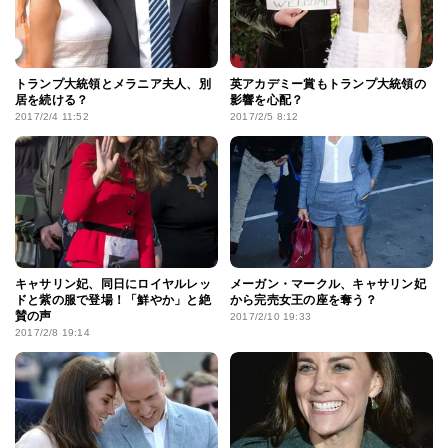
トランプ大統領とメラニア夫人、別
英アカデミー賞もトランプ大統領の
居を続ける？
影響を心配？
2017/2/4 11:52
2017/2/5 8:12
キャサリン妃、同日にロイヤルレッ
メーガン・マークル、キャサリン妃
ドと紫の服で登場！「鮮やか」と絶
から完売女王の座を奪う？
賛の声
2017/2/10 19:33
2017/2/8 19:14