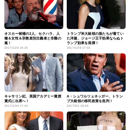
オスカー候補の2人、セクハラ、人
トランプ米大統領の孫たちが着てい
種＆女性＆宗教差別主義者と非難の
た洋服、ジョージ王子効果ならぬト
嵐！
ランプ効果を発揮！
2017/1/26 16:20
2017/1/29 17:03
キャサリン妃、英国アカデミー賞授
A・シュワルツェネッガー、トラン
賞式に出席へ！
プ大統領の移民政策を批判！
2017/1/30 17:43
2017/2/1 18:46