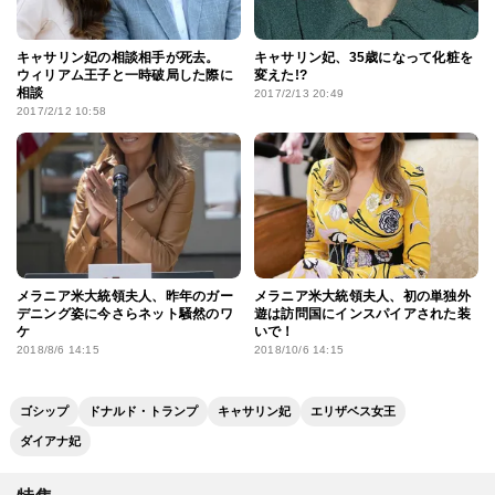
キャサリン妃の相談相手が死去。
キャサリン妃、35歳になって化粧を
ウィリアム王子と一時破局した際に
変えた!?
相談
2017/2/13 20:49
2017/2/12 10:58
メラニア米大統領夫人、昨年のガー
メラニア米大統領夫人、初の単独外
デニング姿に今さらネット騒然のワ
遊は訪問国にインスパイアされた装
ケ
いで！
2018/8/6 14:15
2018/10/6 14:15
ゴシップ
ドナルド・トランプ
キャサリン妃
エリザベス女王
ダイアナ妃