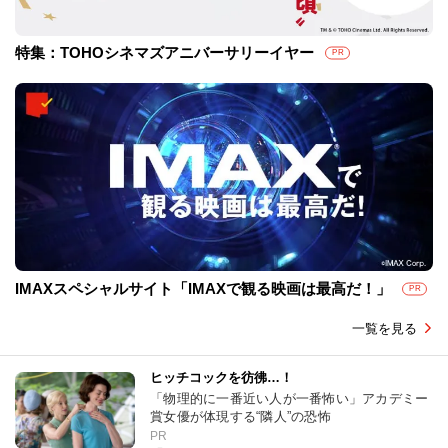
特集：TOHOシネマズアニバーサリーイヤー
PR
IMAXスペシャルサイト「IMAXで観る映画は最高だ！」
PR
一覧を見る
ヒッチコックを彷彿…！
「物理的に一番近い人が一番怖い」アカデミー
賞女優が体現する“隣人”の恐怖
PR