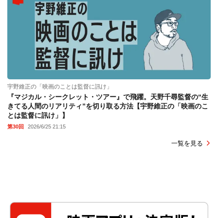
宇野維正の「映画のことは監督に訊け」
『マジカル・シークレット・ツアー』で飛躍。天野千尋監督の“生
きてる人間のリアリティ”を切り取る方法【宇野維正の「映画のこ
とは監督に訊け」】
第30回
2026/6/25 21:15
一覧を見る