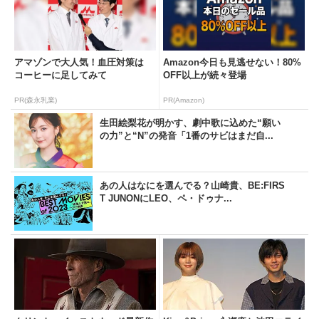
アマゾンで大人気！血圧対策は
Amazon今日も見逃せない！80%
コーヒーに足してみて
OFF以上が続々登場
PR(森永乳業)
PR(Amazon)
生田絵梨花が明かす、劇中歌に込めた“願い
の力”と“N”の発音「1番のサビはまだ自...
あの人はなにを選んでる？山崎貴、BE:FIRS
T JUNONにLEO、ペ・ドゥナ...