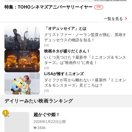
特集：TOHOシネマズアニバーサリーイヤー
PR
一覧を見る
「オデュッセイア」とは
クリストファー・ノーラン監督が挑む、英雄オ
デュッセウスの物語を知る！
PR
映画ネタが盛りだくさん！
いくつ見つけた？最新作『ミニオンズ＆モンス
ターズ』は“映画作り”に奔走！
PR
LiSAが推すミニオンズ
ダイフクが耳から離れない！最新作『ミニオン
ズ＆モンスターズ』見どころは？
PR
デイリーみたい映画ランキング
超かぐや姫！
2026年1月22日公開
2886