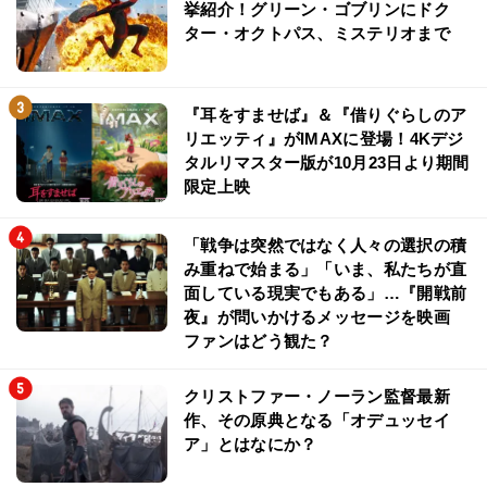
挙紹介！グリーン・ゴブリンにドク
ター・オクトパス、ミステリオまで
『耳をすませば』＆『借りぐらしのア
リエッティ』がIMAXに登場！4Kデジ
タルリマスター版が10月23日より期間
限定上映
「戦争は突然ではなく人々の選択の積
み重ねで始まる」「いま、私たちが直
面している現実でもある」…『開戦前
夜』が問いかけるメッセージを映画
ファンはどう観た？
クリストファー・ノーラン監督最新
作、その原典となる「オデュッセイ
ア」とはなにか？