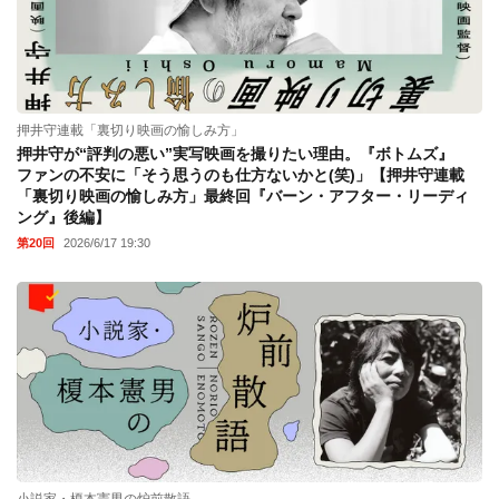
押井守連載「裏切り映画の愉しみ方」
押井守が“評判の悪い”実写映画を撮りたい理由。『ボトムズ』
ファンの不安に「そう思うのも仕方ないかと(笑)」【押井守連載
「裏切り映画の愉しみ方」最終回『バーン・アフター・リーディ
ング』後編】
第20回
2026/6/17 19:30
小説家・榎本憲男の炉前散語