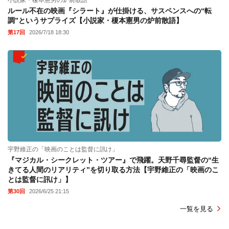
ルール不在の映画『シラート』が仕掛ける、サスペンスへの“転
調”というサプライズ【小説家・榎本憲男の炉前散語】
第17回
2026/7/18 18:30
宇野維正の「映画のことは監督に訊け」
『マジカル・シークレット・ツアー』で飛躍。天野千尋監督の“生
きてる人間のリアリティ”を切り取る方法【宇野維正の「映画のこ
とは監督に訊け」】
第30回
2026/6/25 21:15
一覧を見る