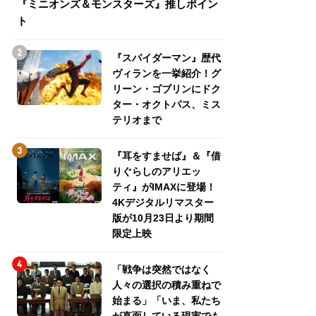
『ミニオンズ＆モンスターズ』推しポイン
トパス、ミステリ
ト
『スパイダーマン』歴代
ヴィランを一挙紹介！グ
リーン・ゴブリンにドク
ター・オクトパス、ミス
テリオまで
『耳をすませば』＆『借
りぐらしのアリエッ
ティ』がIMAXに登場！
4Kデジタルリマスター
版が10月23日より期間
限定上映
「戦争は突然ではなく
人々の選択の積み重ねで
始まる」「いま、私たち