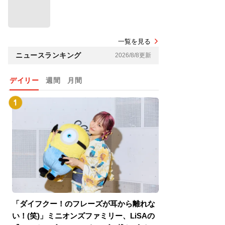
一覧を見る
ニュースランキング
2026/8/8更新
デイリー
週間
月間
「ダイフクー！のフレーズが耳から離れな
『スパイダーマン
い！(笑)」ミニオンズファミリー、LiSAの
介！グリーン・ゴ