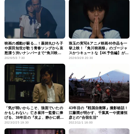
映画の感動が蘇る…！薬師丸ひろ子
珠玉の実写&アニメ映画40作品を一
や原田知世が歌う青春ソングから哀
挙上映！「角川映画祭」のゴージャ
愁漂う渋いナンバーまで“角川映
スかつキュートな【4K予告編】が公
画”を彩った懐かしの名曲15選
開
2026/5/3 7:30
2026/3/28 20:30
「気が弱いからこそ、強面でいたの
43年目の『戦国自衛隊』撮影秘話！
かもしれない」亡き崔洋一監督に捧
江藤潤が明かす、千葉真一や渡瀬恒
げる、38年目の『友よ、静かに瞑
彦との“合宿生活”
れ』秘話
2023/2/25 19:30
2022/11/1 16:00