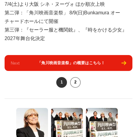
7/4(土)より大阪 シネ・ヌーヴォ ほか順次上映
第二弾：「角川映画音楽祭」 8/9(日)Bunkamura オー
チャードホールにて開催
第三弾：『セーラー服と機関銃』、『時をかける少女』
2027年舞台化決定
Next
「角川映画音楽祭」の概要はこちら！
1
2