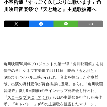
小室哲哉「すっごく久しぶりに歌います」角
川映画音楽祭で『天と地と』主題歌披露へ
角川映画50周年プロジェクトの第一弾「角川映画祭」を開
催中の角川シネマ有楽町で5月11日、映画『
天と地と
』
(90)のリバイバル上映が行われ、音楽を担当した小室哲
哉、出演の野村宏伸が舞台挨拶に登壇。さらに「角川映画
音楽祭」(8月9日開催)のラインナップ発表会も行われ、
『
スローなブギにしてくれ
』(81)の主題歌を担当した南佳
孝、『キャバレー』(86)の主題歌を担当したマリーン、