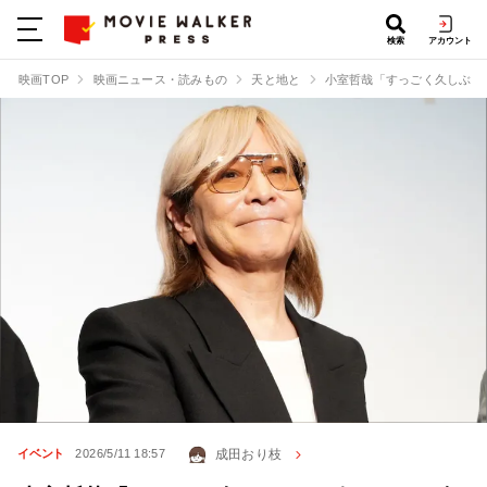
検索
アカウント
映画TOP
映画ニュース・読みもの
天と地と
小室哲哉「すっごく久しぶり
成田おり枝
イベント
2026/5/11 18:57