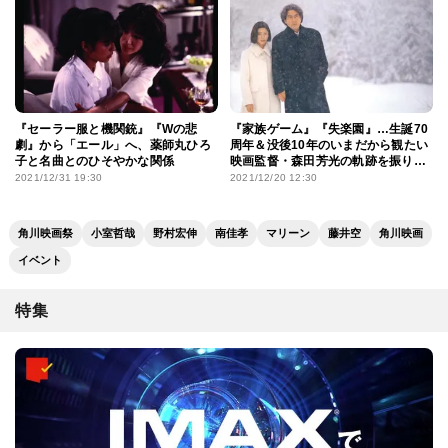
『セーラー服と機関銃』『Wの悲
『家族ゲーム』『失楽園』…生誕70
劇』から「エール」へ、薬師丸ひろ
周年＆没後10年のいまだから観たい
子と名曲とのひそやかな関係
映画監督・森田芳光の軌跡を振り返
る
2021/12/31 19:30
2021/12/20 12:30
角川映画祭
小室哲哉
野村宏伸
南佳孝
マリーン
藤井空
角川映画
イベント
特集