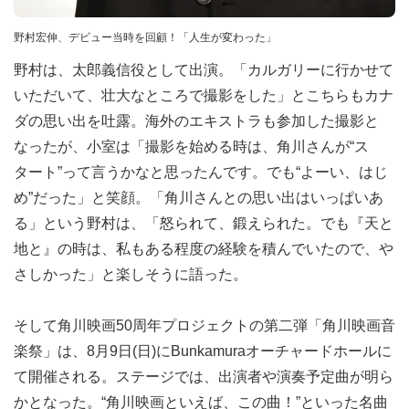
野村宏伸、デビュー当時を回顧！「人生が変わった」
野村は、太郎義信役として出演。「カルガリーに行かせて
いただいて、壮大なところで撮影をした」とこちらもカナ
ダの思い出を吐露。海外のエキストラも参加した撮影と
なったが、小室は「撮影を始める時は、角川さんが“ス
タート”って言うかなと思ったんです。でも“よーい、はじ
め”だった」と笑顔。「角川さんとの思い出はいっぱいあ
る」という野村は、「怒られて、鍛えられた。でも『天と
地と』の時は、私もある程度の経験を積んでいたので、や
さしかった」と楽しそうに語った。
そして角川映画50周年プロジェクトの第二弾「角川映画音
楽祭」は、8月9日(日)にBunkamuraオーチャードホールに
て開催される。ステージでは、出演者や演奏予定曲が明ら
かとなった。“角川映画といえば、この曲！”といった名曲