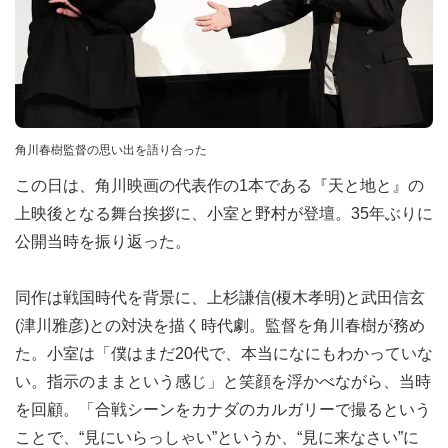
角川春樹監督の思い出を語り合った
この日は、角川映画の代表作の1本である『天と地と』の
上映後となる舞台挨拶に、小室と野村が登壇。35年ぶりに
公開当時を振り返った。
同作は戦国時代を背景に、上杉謙信(榎木孝明)と武田信玄
(津川雅彦)との対決を描く時代劇。監督を角川春樹が務め
た。小室は「僕はまだ20代で、本当になにもわかっていな
い。指示のままという感じ」と笑顔を浮かべながら、当時
を回顧。「合戦シーンをカナダのカルガリーで撮るという
ことで、“見にいらっしゃい”というか、“見に来なさい”に