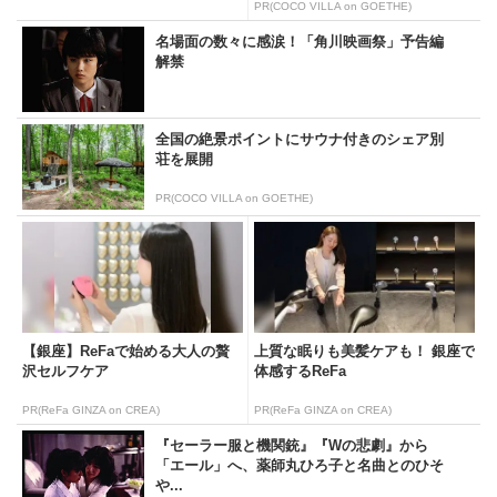
PR(COCO VILLA on GOETHE)
名場面の数々に感涙！「角川映画祭」予告編
解禁
全国の絶景ポイントにサウナ付きのシェア別
荘を展開
PR(COCO VILLA on GOETHE)
【銀座】ReFaで始める大人の贅
上質な眠りも美髪ケアも！ 銀座で
沢セルフケア
体感するReFa
PR(ReFa GINZA on CREA)
PR(ReFa GINZA on CREA)
『セーラー服と機関銃』『Wの悲劇』から
「エール」へ、薬師丸ひろ子と名曲とのひそ
や...