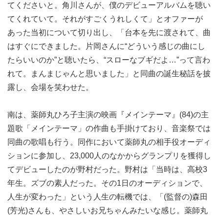
てくださいと。角川さんが、僕のデビューアルバムを聴い
てくれていて。それがすごくうれしくて」とオファーが
あった当初について切り出し、「台本を先に渡されて、曲
はすぐにできました。片岡さんに“どういう感じの曲にし
たらいいのか”と聴いたら、“スローなブギだよ…”って言わ
れて。まんまじゃんと思いました」と同曲の誕生秘話を披
露し、会場を笑わせた。
南は、薬師丸ひろ子主演の映画『メインテーマ』(84)の主
題歌「メインテーマ」の作曲も手掛けており、音楽祭では
同曲の歌唱も行う。同作において薬師丸の相手役オーディ
ションに参加し、23,000人のなかからグランプリを獲得し
てデビューしたのが野村だった。野村は「当時は、高校3
年生。ズブの素人だった。その1日のオーディションで、
人生が変わった」という人生の転機では、「(監督の)森田
(芳光)さんも、やさしいお兄ちゃんみたいな感じ。薬師丸