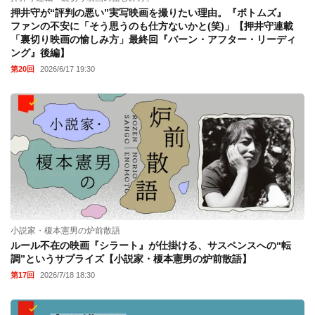
押井守が“評判の悪い”実写映画を撮りたい理由。『ボトムズ』
ファンの不安に「そう思うのも仕方ないかと(笑)」【押井守連載
「裏切り映画の愉しみ方」最終回『バーン・アフター・リーディ
ング』後編】
第20回
2026/6/17 19:30
小説家・榎本憲男の炉前散語
ルール不在の映画『シラート』が仕掛ける、サスペンスへの“転
調”というサプライズ【小説家・榎本憲男の炉前散語】
第17回
2026/7/18 18:30