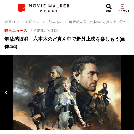
検索
アカウント
映画TOP
映画ニュース・読みもの
解放感抜群！六本木のど真ん中で野外上映
映画ニュース
2016/10/25 9:00
解放感抜群！六本木のど真ん中で野外上映を楽しもう(画
像4/4)