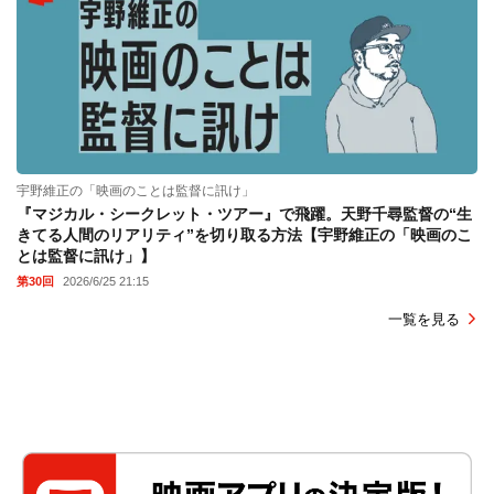
宇野維正の「映画のことは監督に訊け」
『マジカル・シークレット・ツアー』で飛躍。天野千尋監督の“生
きてる人間のリアリティ”を切り取る方法【宇野維正の「映画のこ
とは監督に訊け」】
第30回
2026/6/25 21:15
一覧を見る