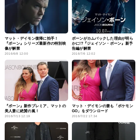
マット・デイモン復帰に拍手！
ボーンがカムバックした理由が明ら
『ボーン』シリーズ最新作の特別映
かに!?『ジェイソン・ボーン』新予
像が解禁
告編が解禁
2016/6/8 12:00
2016/7/6 12:02
『ボーン』新作プレミア、マットの
マット・デイモンの妻も「ポケモン
美人妻に絶賛の嵐！
GO」をダウンロード
2016/7/13 12:19
2016/7/22 17:34