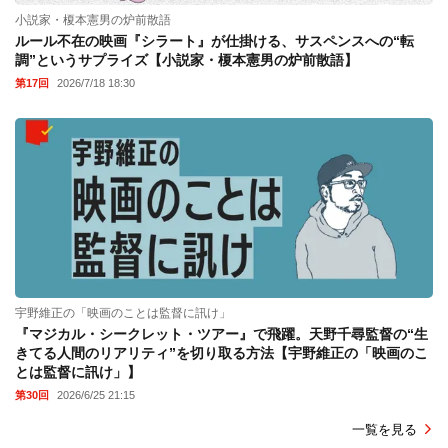
小説家・榎本憲男の炉前散語
ルール不在の映画『シラート』が仕掛ける、サスペンスへの“転
調”というサプライズ【小説家・榎本憲男の炉前散語】
第17回
2026/7/18 18:30
宇野維正の「映画のことは監督に訊け」
『マジカル・シークレット・ツアー』で飛躍。天野千尋監督の“生
きてる人間のリアリティ”を切り取る方法【宇野維正の「映画のこ
とは監督に訊け」】
第30回
2026/6/25 21:15
一覧を見る