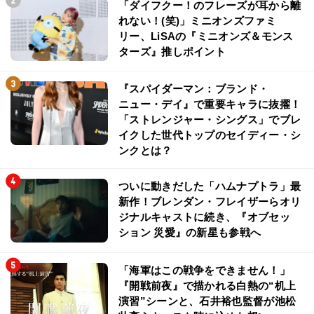
「ダイフクー！のフレーズが耳から離
れない！(笑)」ミニオンズファミ
リー、LiSAの『ミニオンズ＆モンス
ターズ』推しポイント
『スパイダーマン：ブランド・
ニュー・デイ』で重要キャラに抜擢！
「ストレンジャー・シングス」でブレ
イクした世代トップのセイディー・シ
ンクとは？
ついに動きだした「ハムナプトラ」最
新作！ブレンダン・フレイザーらオリ
ジナルキャストに続き、『オブセッ
ション 災愛』の新星も参戦へ
「海軍はこの戦争をできません！」
『開戦前夜』で描かれる白熱の“机上
演習”シーンと、石井裕也監督が池松