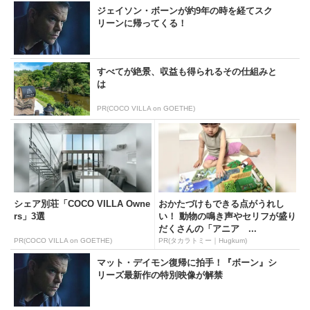
ジェイソン・ボーンが約9年の時を経てスク
リーンに帰ってくる！
すべてが絶景、収益も得られるその仕組みと
は
PR(COCO VILLA on GOETHE)
シェア別荘「COCO VILLA Owne
おかたづけもできる点がうれし
rs」3選
い！ 動物の鳴き声やセリフが盛り
だくさんの「アニア ...
PR(COCO VILLA on GOETHE)
PR(タカラトミー｜Hugkum)
マット・デイモン復帰に拍手！『ボーン』シ
リーズ最新作の特別映像が解禁