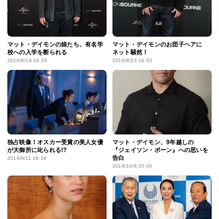
マット・デイモンの娘たち、有名学
マット・デイモンのお団子ヘアに
校への入学を断られる
ネット騒然！
2016/8/19 18:33
2016/8/23 14:33
独占映像！オスカー受賞の美人女優
マット・デイモン、9年越しの
が大御所に叱られる!?
『ジェイソン・ボーン』への思いを
告白
2016/9/11 16:16
2016/10/6 20:00