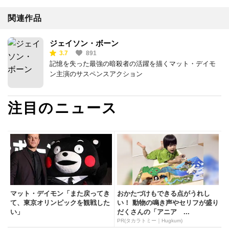
関連作品
ジェイソン・ボーン
3.7
891
記憶を失った最強の暗殺者の活躍を描くマット・デイモ
ン主演のサスペンスアクション
注目のニュース
マット・デイモン「また戻ってき
おかたづけもできる点がうれし
て、東京オリンピックを観戦した
い！ 動物の鳴き声やセリフが盛り
い」
だくさんの「アニア ...
PR(タカラトミー｜Hugkum)