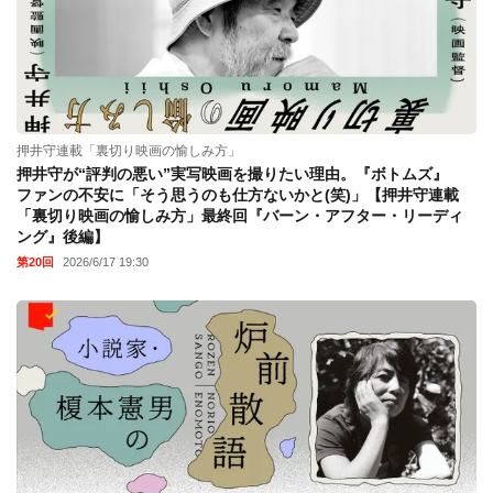
押井守連載「裏切り映画の愉しみ方」
押井守が“評判の悪い”実写映画を撮りたい理由。『ボトムズ』
ファンの不安に「そう思うのも仕方ないかと(笑)」【押井守連載
「裏切り映画の愉しみ方」最終回『バーン・アフター・リーディ
ング』後編】
第20回
2026/6/17 19:30